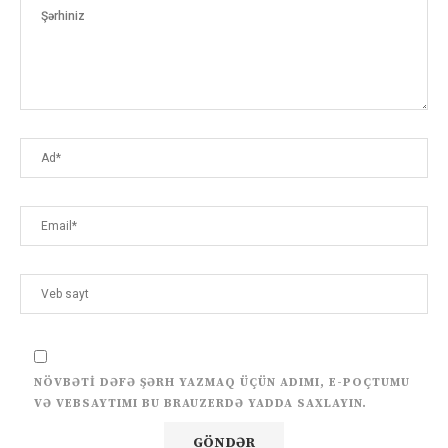
NÖVBƏTI DƏFƏ ŞƏRH YAZMAQ ÜÇÜN ADIMI, E-POÇTUMU
VƏ VEBSAYTIMI BU BRAUZERDƏ YADDA SAXLAYIN.