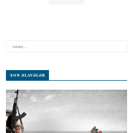
Search
SON ƏLAVƏLƏR