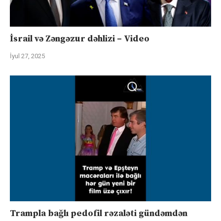
İsrail və Zəngəzur dəhlizi – Video
İyul 27, 2025
Trampla bağlı pedofil rəzaləti gündəmdən