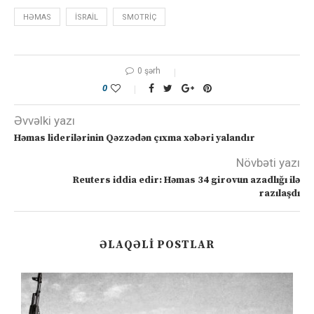
HƏMAS
ISRAIL
SMOTRIÇ
0 şərh
0
Əvvəlki yazı
Həmas liderilərinin Qəzzədən çıxma xəbəri yalandır
Növbəti yazı
Reuters iddia edir: Həmas 34 girovun azadlığı ilə
razılaşdı
ƏLAQƏLI POSTLAR