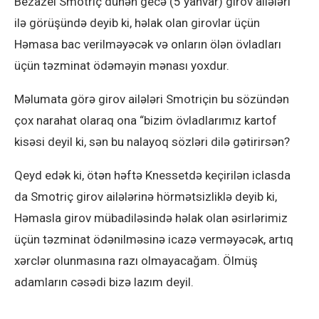
Bezazel Smotriç dünən gecə (5 yanvar) girov ailələri
ilə görüşündə deyib ki, həlak olan girovlar üçün
Həmasa bac verilməyəcək və onların ölən övladları
üçün təzminat ödəməyin mənası yoxdur.
Məlumata görə girov ailələri Smotriçin bu sözündən
çox narahat olaraq ona “bizim övladlarımız kartof
kisəsi deyil ki, sən bu nalayoq sözləri dilə gətirirsən?
Qeyd edək ki, ötən həftə Knessetdə keçirilən iclasda
da Smotriç girov ailələrinə hörmətsizliklə deyib ki,
Həmasla girov mübadiləsində həlak olan əsirlərimiz
üçün təzminat ödənilməsinə icazə verməyəcək, artıq
xərclər olunmasına razı olmayacağam. Ölmüş
adamların cəsədi bizə lazım deyil.