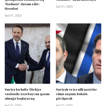
‘fasiləsiz’ davam edir:
İyul 31, 2025
Hesabat
İyul 31, 2025
Suriya bu həftə Türkiyə
Suriyalı və israilli nazirlər
vasitəsilə Azərbaycan qazını
cümə axşamı Bakıda
almağa başlayacaq
görüşəcək
İyul 31, 2025
İyul 31, 2025