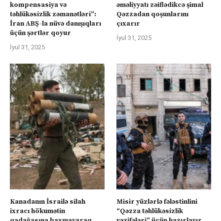
kompensasiya və
əməliyyatı zəiflədikcə şimal
təhlükəsizlik zəmanətləri”:
Qəzzadan qoşunlarını
İran ABŞ-la nüvə danışıqları
çıxarır
üçün şərtlər qoyur
İyul 31, 2025
İyul 31, 2025
Kanadanın İsrailə silah
Misir yüzlərlə fələstinlini
ixracı hökumətin
“Qəzza təhlükəsizlik
qadağasına baxmayaraq
vəzifələri” üçün hazırlayır