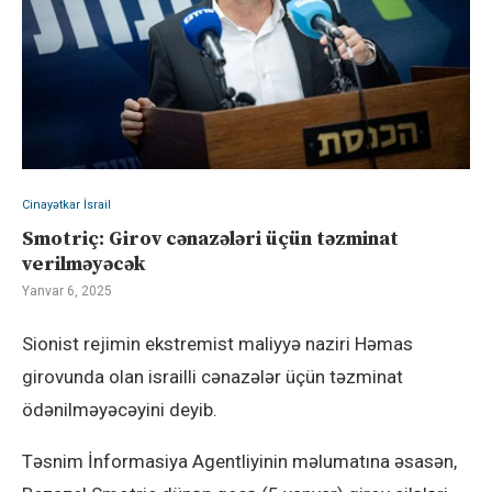
Cinayətkar İsrail
Smotriç: Girov cənazələri üçün təzminat
verilməyəcək
Yanvar 6, 2025
Sionist rejimin ekstremist maliyyə naziri Həmas
girovunda olan israilli cənazələr üçün təzminat
ödənilməyəcəyini deyib.
Təsnim İnformasiya Agentliyinin məlumatına əsasən,