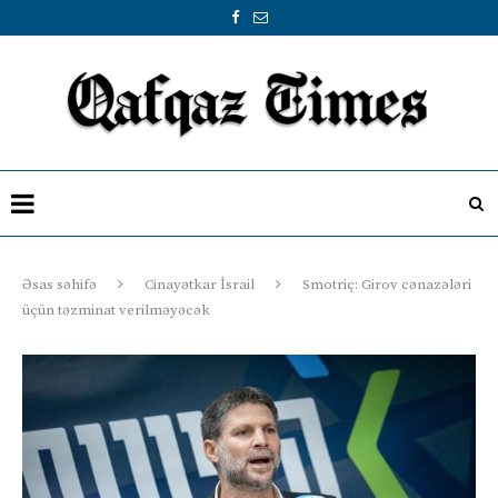
Əsas səhifə
Cinayətkar İsrail
Smotriç: Girov cənazələri
üçün təzminat verilməyəcək