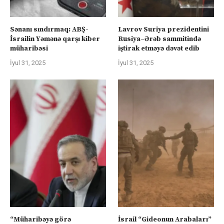
Sənanı sındırmaq: ABŞ-
Lavrov Suriya prezidentini
İsrailin Yəmənə qarşı kiber
Rusiya–Ərəb sammitində
müharibəsi
iştirak etməyə dəvət edib
İyul 31, 2025
İyul 31, 2025
“Müharibəyə görə
İsrail “Gideonun Arabaları”