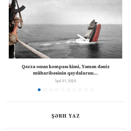
Qəzza onun kompası kimi, Yəmən dəniz
S
müharibəsinin qaydalarını...
İyul 31, 2025
ŞƏRH YAZ