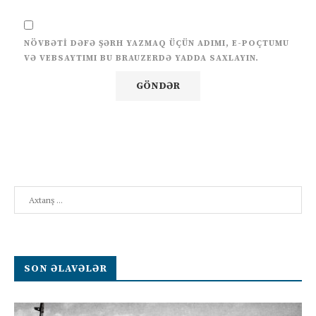
NÖVBƏTI DƏFƏ ŞƏRH YAZMAQ ÜÇÜN ADIMI, E-POÇTUMU
VƏ VEBSAYTIMI BU BRAUZERDƏ YADDA SAXLAYIN.
Search
SON ƏLAVƏLƏR