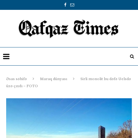
Əsas səhifə
Maraq dünyası
Sirli monolit bu dəfə Uelsdə
üzə çıxdı – FOTO