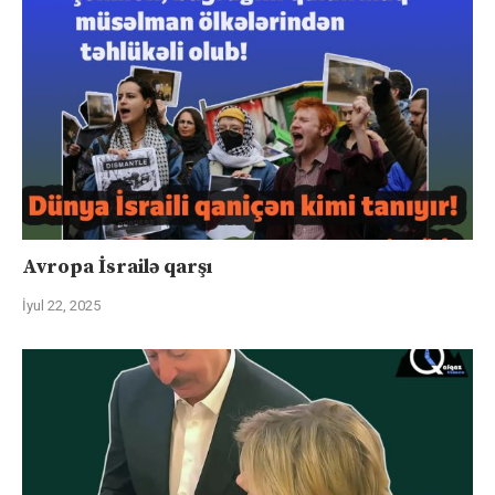
Avropa İsrailə qarşı
İyul 22, 2025