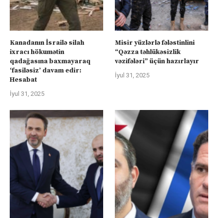
Kanadanın İsrailə silah
Misir yüzlərlə fələstinlini
ixracı hökumətin
“Qəzza təhlükəsizlik
qadağasına baxmayaraq
vəzifələri” üçün hazırlayır
‘fasiləsiz’ davam edir:
İyul 31, 2025
Hesabat
İyul 31, 2025