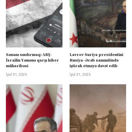
Sənanı sındırmaq: ABŞ-
Lavrov Suriya prezidentini
İsrailin Yəmənə qarşı kiber
Rusiya–Ərəb sammitində
müharibəsi
iştirak etməyə dəvət edib
İyul 31, 2025
İyul 31, 2025