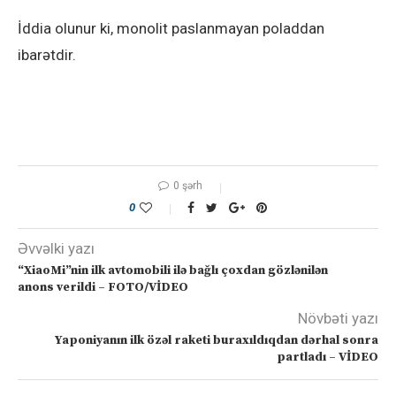
İddia olunur ki, monolit paslanmayan poladdan
ibarətdir.
0 şərh
0
Əvvəlki yazı
“XiaoMi”nin ilk avtomobili ilə bağlı çoxdan gözlənilən
anons verildi – FOTO/VİDEO
Növbəti yazı
Yaponiyanın ilk özəl raketi buraxıldıqdan dərhal sonra
partladı – VİDEO