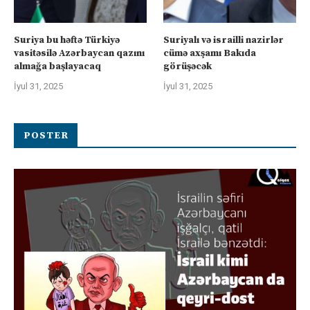
Suriya bu həftə Türkiyə
Suriyalı və israilli nazirlər
vasitəsilə Azərbaycan qazını
cümə axşamı Bakıda
almağa başlayacaq
görüşəcək
İyul 31, 2025
İyul 31, 2025
POSTER