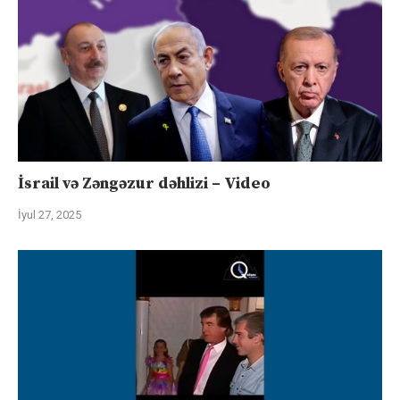
İsrail və Zəngəzur dəhlizi – Video
İyul 27, 2025