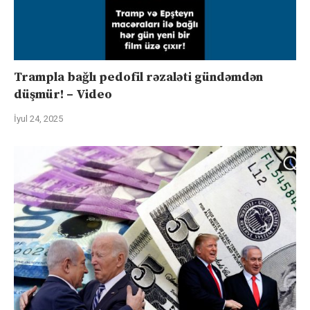
Trampla bağlı pedofil rəzaləti gündəmdən
düşmür! – Video
İyul 24, 2025