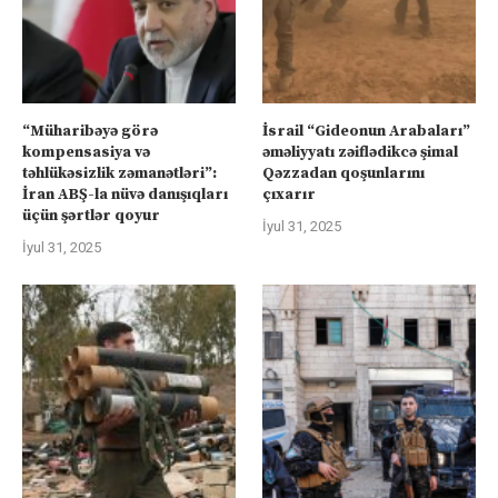
“Müharibəyə görə
İsrail “Gideonun Arabaları”
kompensasiya və
əməliyyatı zəiflədikcə şimal
təhlükəsizlik zəmanətləri”:
Qəzzadan qoşunlarını
İran ABŞ-la nüvə danışıqları
çıxarır
üçün şərtlər qoyur
İyul 31, 2025
İyul 31, 2025