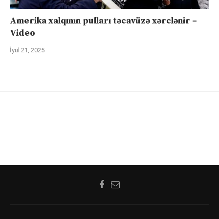
Amerika xalqının pulları təcavüzə xərclənir –
Video
İyul 21, 2025