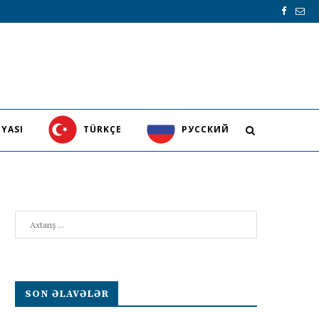
YASI
TÜRKÇE
PУССКИЙ
Search
SON ƏLAVƏLƏR