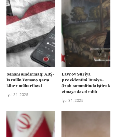
Sənanı sındırmaq: ABŞ-
Lavrov Suriya
İsrailin Yəmənə qarşı
prezidentini Rusiya–
kiber müharibəsi
Ərəb sammitində iştirak
etməyə dəvət edib
İyul 31, 2025
İyul 31, 2025