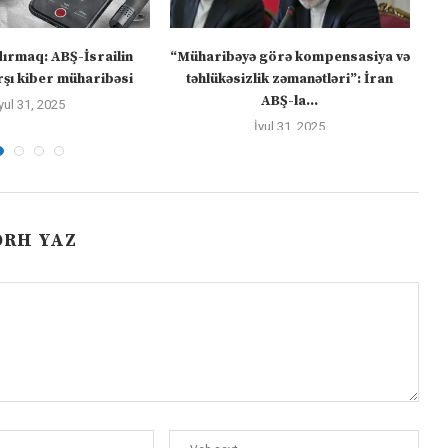
dırmaq: ABŞ-İsrailin
“Müharibəyə görə kompensasiya və
şı kiber müharibəsi
təhlükəsizlik zəmanətləri”: İran
ABŞ-la...
yul 31, 2025
İyul 31, 2025
ƏRH YAZ