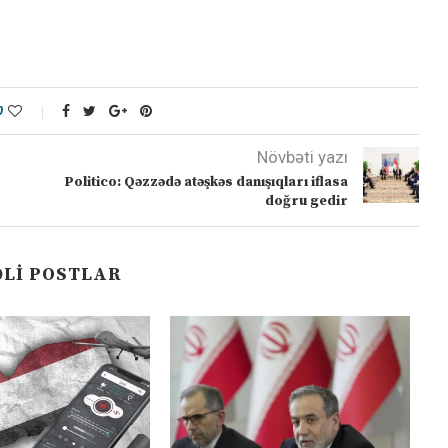
0
Növbəti yazı
Politico: Qəzzədə atəşkəs danışıqları iflasa
doğru gedir
LI POSTLAR