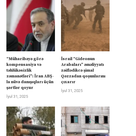
“Müharibəyə görə
İsrail “Gideonun
kompensasiya və
Arabaları” əməliyyatı
təhlükəsizlik
zəiflədikcə şimal
zəmanətləri”: İran ABŞ-
Qəzzadan qoşunlarını
la nüvə danışıqları üçün
çıxarır
şərtlər qoyur
İyul 31, 2025
İyul 31, 2025