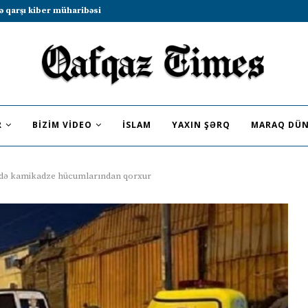
b sammitində iştirak etməyə dəvət...
R
BIZIM VIDEO
İSLAM
YAXIN ŞƏRQ
MARAQ DÜN
ivdə kamikadze hücumlarından qorxur