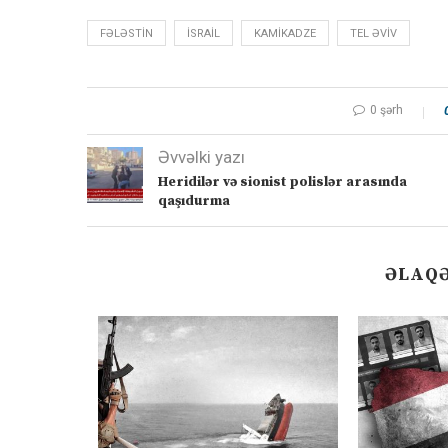
FƏLƏSTIN
ISRAIL
KAMIKADZE
TEL ƏVIV
0 şərh
Əvvəlki yazı
Heridilər və sionist polislər arasında
qaşıdurma
ƏLAQƏ