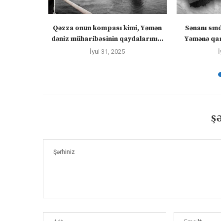
zirlər cümə
Qəzza onun kompası kimi, Yəmən
Sənanı sın
əcək:...
dəniz müharibəsinin qaydalarını...
Yəmənə qar
İyul 31, 2025
İ
Ş