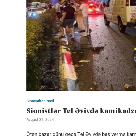
Cinayətkar İsrail
Sionistlər Tel Əvivdə kamikad
Avqust 21, 2024
Ötən bazar günü gecə Tel Əvivdə baş vermş kamikad