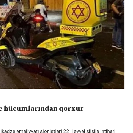
ze hücumlarından qorxur
ze əməliyyatı sionistləri 22 il əvvəl silsilə intihari