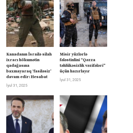
İsrail “Gideonun Arabaları”
Kanadanın İsrailə silah ixra
əməliyyatı zəiflədikcə şimal
hökumətin qadağasına baxma
Qəzzadan qoşunlarını...
‘fasiləsiz’...
İyul 31, 2025
İyul 31, 2025
Kanadanın İsrailə silah
Misir yüzlərlə
ixracı hökumətin
fələstinlini “Qəzza
qadağasına
təhlükəsizlik vəzifələri”
baxmayaraq ‘fasiləsiz’
üçün hazırlayır
davam edir: Hesabat
İyul 31, 2025
İyul 31, 2025