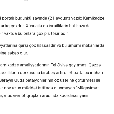
d portalı bugünkü sayında (21 avqust) yazıb: Kamikadze
rtıq çoxdur. Xüsusilə də israillilərin hal-hazırda
ir vaxtda bu onlara çox pis təsir edir.
iyyatlarına qarşı çox həssasdır və bu ümumi məkanlarda
inə səbəb olur.
 kamikadze əməliyyatlarının Tel Əvivə qayıtması Qəzzə
raillilərin qorxusunu birəbeş artırdı. Əlbəttə bu intihari
Sərayal Qüds batalyonlarının öz üzərinə götürməsi ilə
t bir növ uzun müddət istifadə olunmayan “Müqavimət
, müqavimət qrupları arasında koordinasiyanın