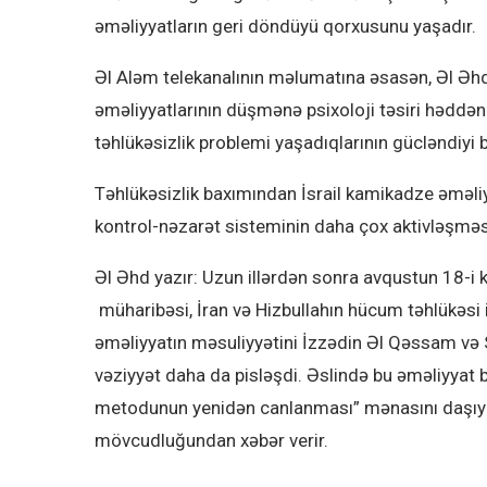
əməliyyatların geri döndüyü qorxusunu yaşadır.
Əl Aləm telekanalının məlumatına əsasən, Əl Əh
əməliyyatlarının düşmənə psixoloji təsiri həddən a
təhlükəsizlik problemi yaşadıqlarının gücləndiyi b
Təhlükəsizlik baxımından İsrail kamikadze əməl
kontrol-nəzarət sisteminin daha çox aktivləşməs
Əl Əhd yazır: Uzun illərdən sonra avqustun 18-i
müharibəsi, İran və Hizbullahın hücum təhlükəsi is
əməliyyatın məsuliyyətini İzzədin Əl Qəssam və 
vəziyyət daha da pisləşdi. Əslində bu əməliyya
metodunun yenidən canlanması” mənasını daşıyır
mövcudluğundan xəbər verir.