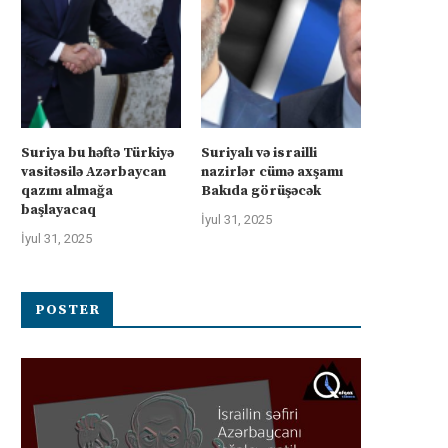
Suriya bu həftə Türkiyə
Suriyalı və israilli
vasitəsilə Azərbaycan
nazirlər cümə axşamı
qazını almağa
Bakıda görüşəcək
başlayacaq
İyul 31, 2025
İyul 31, 2025
POSTER