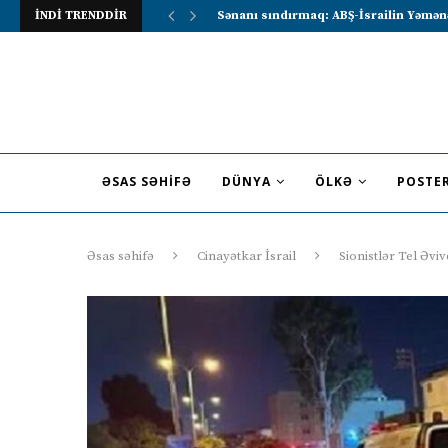
İNDİ TRENDDİR
Lavrov Suriya prezidentini Rusiya–Ərə
ƏSAS SƏHIFƏ
DÜNYA
ÖLKƏ
POSTE
Əsas səhifə
Cinayətkar İsrail
Sionistlər Tel Əv