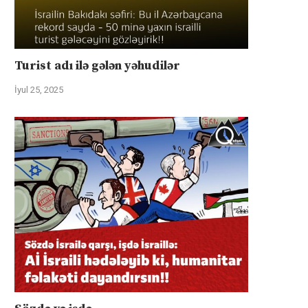
Turist adı ilə gələn yəhudilər
İyul 25, 2025