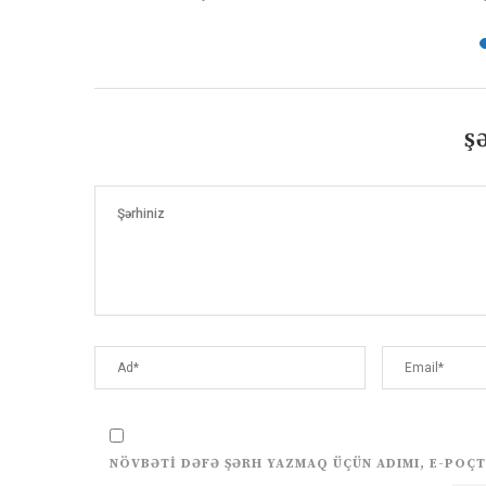
Ş
NÖVBƏTI DƏFƏ ŞƏRH YAZMAQ ÜÇÜN ADIMI, E-POÇT