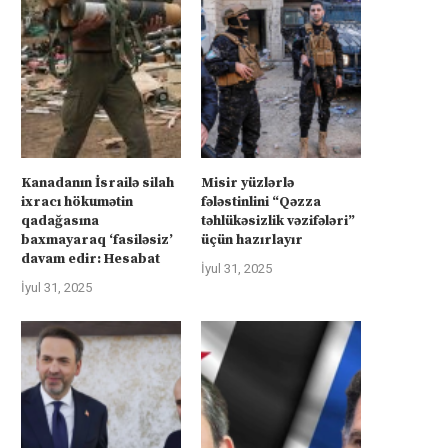
İyul 31, 2025
İyul 31, 2025
Kanadanın İsrailə silah
Misir yüzlərlə
ixracı hökumətin
fələstinlini “Qəzza
qadağasına
təhlükəsizlik vəzifələri”
baxmayaraq ‘fasiləsiz’
üçün hazırlayır
davam edir: Hesabat
İyul 31, 2025
İyul 31, 2025