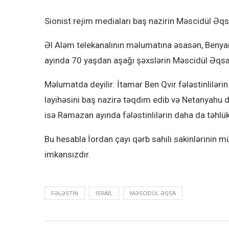
Sionist rejim mediaları baş nazirin Məscidül Əqs
Əl Aləm telekanalının məlumatına əsasən, Ben
ayında 70 yaşdan aşağı şəxslərin Məscidül Əqsa
Məlumatda deyilir: İtamar Ben Qvir fələstinlilə
layihəsini baş nazirə təqdim edib və Netanyahu da
isə Ramazan ayında fələstinlilərin daha da təhlük
Bu hesabla İordan çayı qərb sahili sakinlərinin 
imkansızdır.
FƏLƏSTIN
ISRAIL
MƏSCIDÜL ƏQSA