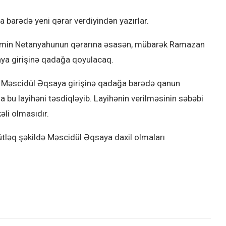
a barədə yeni qərar verdiyindən yazırlar.
yamin Netanyahunun qərarına əsasən, mübarək Ramazan
ya girişinə qadağa qoyulacaq.
rin Məscidül Əqsaya girişinə qadağa barədə qanun
 bu layihəni təsdiqləyib. Layihənin verilməsinin səbəbi
əli olmasıdır.
mütləq şəkildə Məscidül Əqsaya daxil olmaları