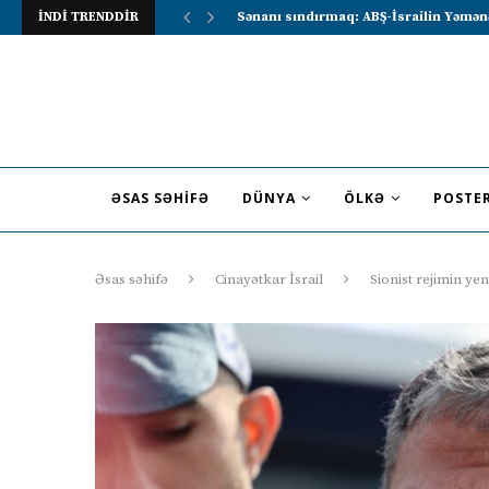
İNDİ TRENDDİR
Lavrov Suriya prezidentini Rusiya–Ərə
ƏSAS SƏHIFƏ
DÜNYA
ÖLKƏ
POSTE
Əsas səhifə
Cinayətkar İsrail
Sionist rejimin y