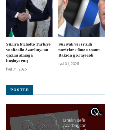
Suriya bu həftə Türkiyə
Suriyalı və israilli
vasitəsilə Azərbaycan
nazirlər cümə axşamı
qazını almağa
Bakıda görüşəcək
başlayacaq
İyul 31, 2025
İyul 31, 2025
POSTER