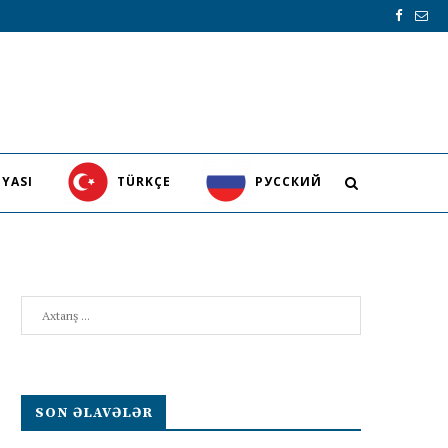
YASI
TÜRKÇE
PУССКИЙ
Search
SON ƏLAVƏLƏR