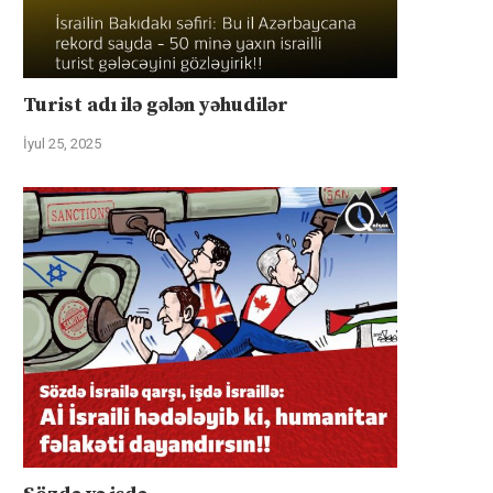
Turist adı ilə gələn yəhudilər
İyul 25, 2025