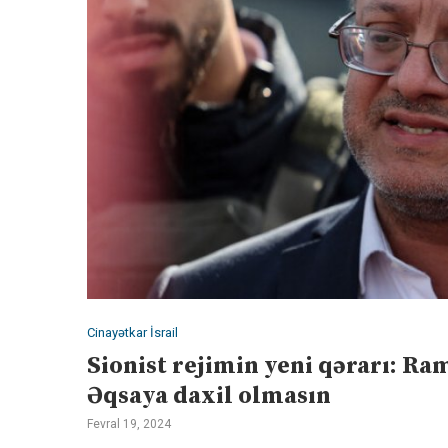
Cinayətkar İsrail
Sionist rejimin yeni qərarı: R
Əqsaya daxil olmasın
Fevral 19, 2024