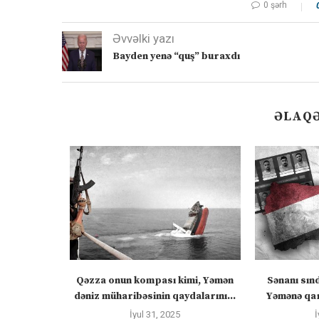
0 şərh
Əvvəlki yazı
Bayden yenə “quş” buraxdı
ƏLAQƏ
zirlər cümə
Qəzza onun kompası kimi, Yəmən
Sənanı sın
əcək:...
dəniz müharibəsinin qaydalarını...
Yəmənə qar
İyul 31, 2025
İ