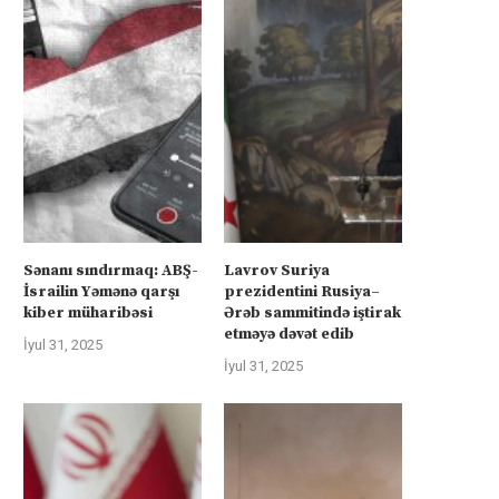
Sənanı sındırmaq: ABŞ-
Lavrov Suriya
İsrailin Yəmənə qarşı
prezidentini Rusiya–
kiber müharibəsi
Ərəb sammitində iştirak
etməyə dəvət edib
İyul 31, 2025
İyul 31, 2025