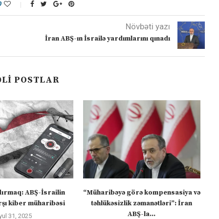
0
Növbəti yazı
İran ABŞ-ın İsrailə yardımlarını qınadı
LI POSTLAR
dırmaq: ABŞ-İsrailin
“Müharibəyə görə kompensasiya və
şı kiber müharibəsi
təhlükəsizlik zəmanətləri”: İran
ABŞ-la...
yul 31, 2025