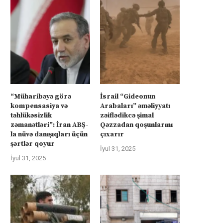
“Müharibəyə görə
İsrail “Gideonun
kompensasiya və
Arabaları” əməliyyatı
təhlükəsizlik
zəiflədikcə şimal
zəmanətləri”: İran ABŞ-
Qəzzadan qoşunlarını
la nüvə danışıqları üçün
çıxarır
şərtlər qoyur
İyul 31, 2025
İyul 31, 2025
İsrail “Gideonun Arabaları”
Kanadanın İsrailə silah ixra
əməliyyatı zəiflədikcə şimal
hökumətin qadağasına baxma
Qəzzadan qoşunlarını...
‘fasiləsiz’...