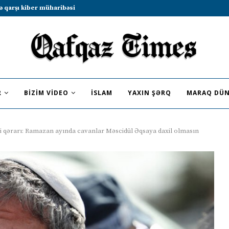
b sammitində iştirak etməyə dəvət...
R
BIZIM VIDEO
İSLAM
YAXIN ŞƏRQ
MARAQ DÜN
eni qərarı: Ramazan ayında cavanlar Məscidül Əqsaya daxil olmasın