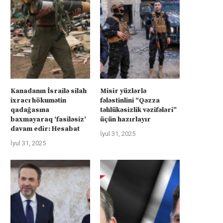
İyul 31, 2025
İyul 31, 2025
Kanadanın İsrailə silah
Misir yüzlərlə
ixracı hökumətin
fələstinlini “Qəzza
qadağasına
təhlükəsizlik vəzifələri”
baxmayaraq ‘fasiləsiz’
üçün hazırlayır
davam edir: Hesabat
İyul 31, 2025
İyul 31, 2025