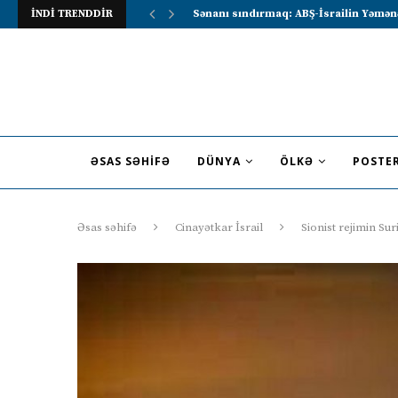
İNDİ TRENDDİR
Lavrov Suriya prezidentini Rusiya–Ərə
ƏSAS SƏHIFƏ
DÜNYA
ÖLKƏ
POSTE
Əsas səhifə
Cinayətkar İsrail
Sionist rejimin Su