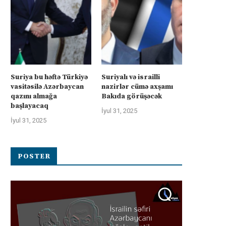
Suriya bu həftə Türkiyə
Suriyalı və israilli
vasitəsilə Azərbaycan
nazirlər cümə axşamı
qazını almağa
Bakıda görüşəcək
başlayacaq
İyul 31, 2025
İyul 31, 2025
POSTER