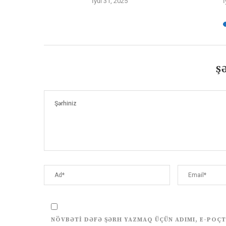
İyul 31, 2025
İ
Ş
NÖVBƏTI DƏFƏ ŞƏRH YAZMAQ ÜÇÜN ADIMI, E-POÇT