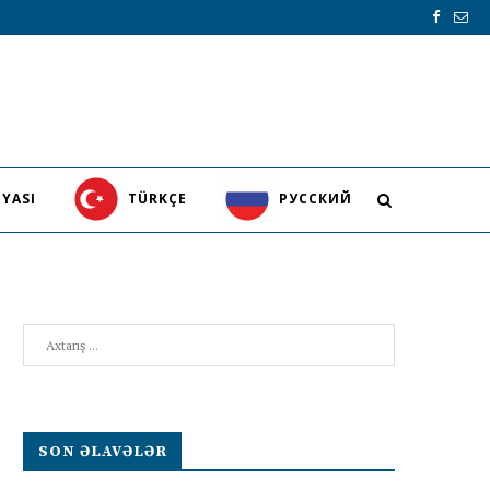
YASI
TÜRKÇE
PУССКИЙ
Search
SON ƏLAVƏLƏR