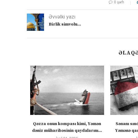
0 şərh
Əvvəlki yazı
Birlik simvolu…
ƏLAQƏ
zirlər cümə
Qəzza onun kompası kimi, Yəmən
Sənanı sın
əcək:...
dəniz müharibəsinin qaydalarını...
Yəmənə qar