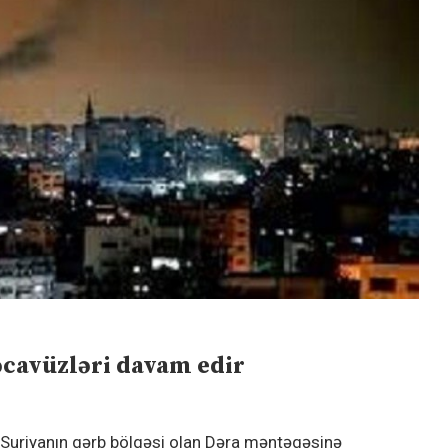
təcavüzləri davam edir
ın Suriyanın qərb bölgəsi olan Dəra məntəqəsinə