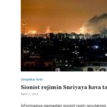
Cinayətkar İsrail
Sionist rejimin Suriyaya hava 
Aprel 2, 2024
İnformasiya qaynaqları sionist rejim qırıcıların