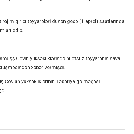
rejim qırıcı təyyarələri dünən gecə (1 aprel) saatlarında
mları edib.
unmuşş Cövln yüksəkliklərində pilotsuz təyyarənin hava
ə düşməsindən xəbər vermişdi.
uş Cövlan yüksəkliklərinin Təbəriya gölməçəsi
şdi.