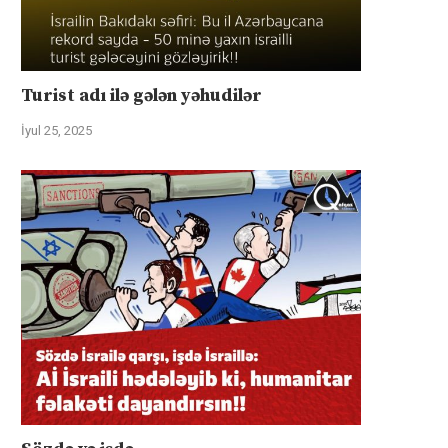
Turist adı ilə gələn yəhudilər
İyul 25, 2025