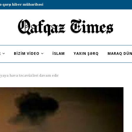
b sammitində iştirak etməyə dəvət...
R
BIZIM VIDEO
İSLAM
YAXIN ŞƏRQ
MARAQ DÜN
riyaya hava təcavüzləri davam edir