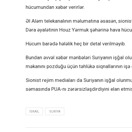
hücumundan xəbər verirlər.
Əl Aləm telekanalının məlumatına əsasən, sionist 
Dəra əyalətinin Houz Yərmuk şəhərinə hava hücu
Hücum barədə hələlik heç bir detal verilməyib.
Bundan əvvəl xəbər mənbələri Suriyanın işğal ol
məkanını pozduğu üçün təhlükə siqnallarının iş
Sionist rejim mediaları da Suriyanın işğal olunm
səmasında PUA-nı zərərsizləşdirdiyini elan etmi
ISRAIL
SURIYA