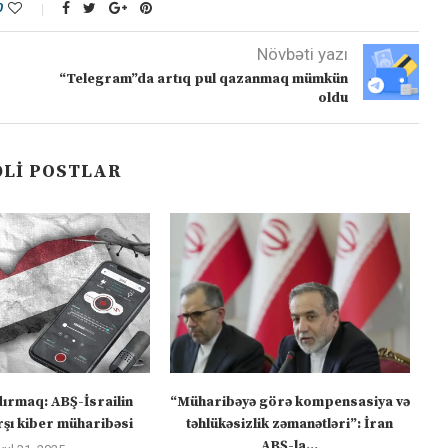
0
Növbəti yazı
“Telegram”da artıq pul qazanmaq mümkün
oldu
LI POSTLAR
dırmaq: ABŞ-İsrailin
“Müharibəyə görə kompensasiya və
şı kiber müharibəsi
təhlükəsizlik zəmanətləri”: İran
ABŞ-la...