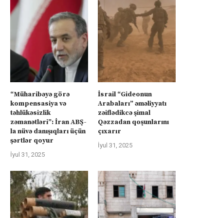
“Müharibəyə görə
İsrail “Gideonun
kompensasiya və
Arabaları” əməliyyatı
təhlükəsizlik
zəiflədikcə şimal
zəmanətləri”: İran ABŞ-
Qəzzadan qoşunlarını
la nüvə danışıqları üçün
çıxarır
şərtlər qoyur
İyul 31, 2025
İyul 31, 2025
İsrail “Gideonun Arabaları”
Kanadanın İsrailə silah ixra
əməliyyatı zəiflədikcə şimal
hökumətin qadağasına baxma
Qəzzadan qoşunlarını...
‘fasiləsiz’...