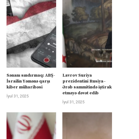
Sənanı sındırmaq: ABŞ-
Lavrov Suriya
İsrailin Yəmənə qarşı
prezidentini Rusiya–
kiber müharibəsi
Ərəb sammitində iştirak
etməyə dəvət edib
İyul 31, 2025
İyul 31, 2025