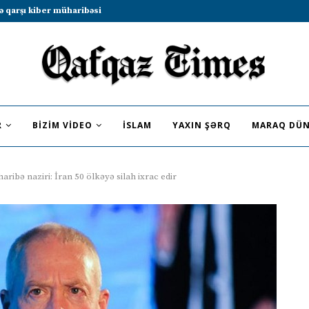
b sammitində iştirak etməyə dəvət...
R
BIZIM VIDEO
İSLAM
YAXIN ŞƏRQ
MARAQ DÜN
aribə naziri: İran 50 ölkəyə silah ixrac edir