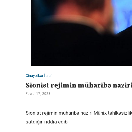
Cinayətkar İsrail
Sionist rejimin müharibə naziri:
Fevral 17, 2023
Sionist rejimin müharibə naziri Münix təhlkəsizlik
satdığını iddia edib.