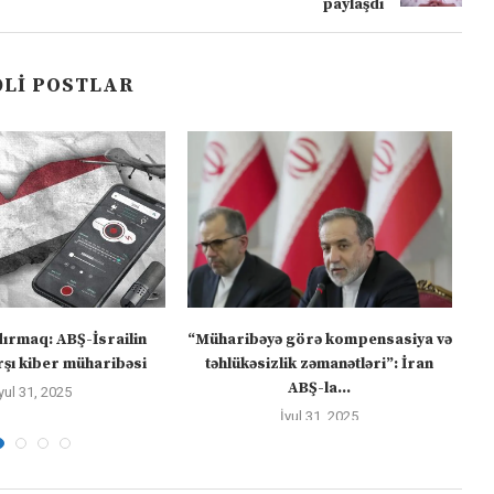
paylaşdı
LI POSTLAR
dırmaq: ABŞ-İsrailin
“Müharibəyə görə kompensasiya və
şı kiber müharibəsi
təhlükəsizlik zəmanətləri”: İran
ABŞ-la...
yul 31, 2025
İyul 31, 2025