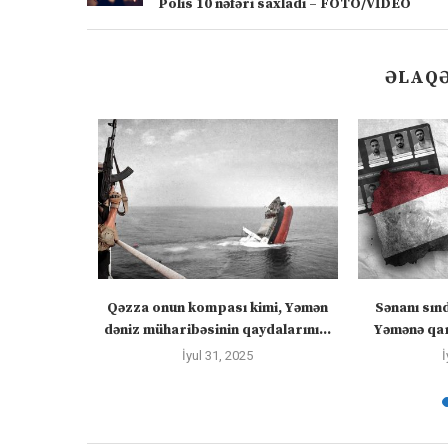
Polis 10 nəfəri saxladı – FOTO/VİDEO
ƏLAQƏ
zirlər cümə
Qəzza onun kompası kimi, Yəmən
Sənanı sın
əcək:...
dəniz müharibəsinin qaydalarını...
Yəmənə qar
İyul 31, 2025
İ