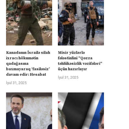
Kanadanın İsrailə silah
Misir yüzlərlə
ixracı hökumətin
fələstinlini “Qəzza
qadağasına
təhlükəsizlik vəzifələri”
baxmayaraq ‘fasiləsiz’
üçün hazırlayır
davam edir: Hesabat
İyul 31, 2025
İyul 31, 2025