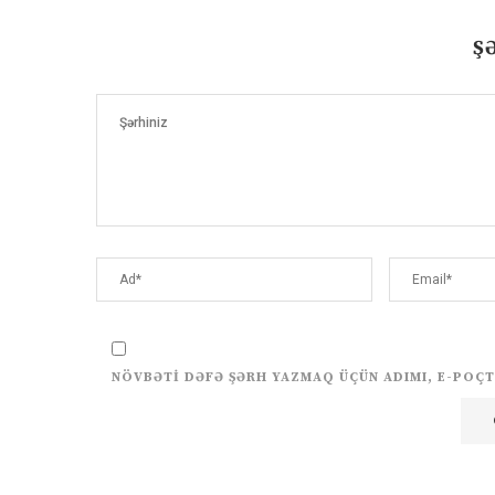
Ş
NÖVBƏTI DƏFƏ ŞƏRH YAZMAQ ÜÇÜN ADIMI, E-POÇT