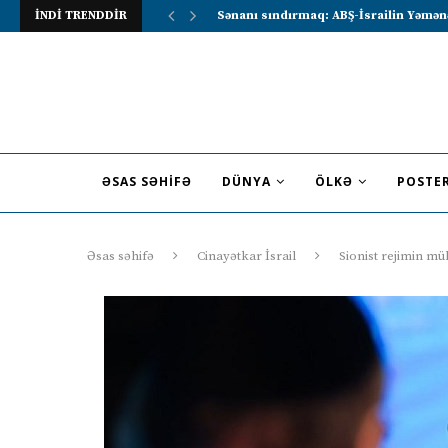
İNDİ TRENDDİR
Lavrov Suriya prezidentini Rusiya–Ərə
ƏSAS SƏHIFƏ
DÜNYA
ÖLKƏ
POSTE
Əsas səhifə
Cinayətkar İsrail
Sionist rejimin müh