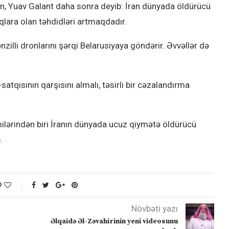
n, Yuav Galant daha sonra deyib: İran dünyada öldürücü
alqlara olan təhdidləri artmaqdadır.
zilli dronlarını şərqi Belarusiyaya göndərir. Əvvəllər də
-satqısının qarşısını almalı, təsirli bir cəzalandırma
ərindən biri İranın dünyada ucuz qiymətə öldürücü
.
0
Növbəti yazı
Əlqaidə Əl-Zəvahirinin yeni videosunu