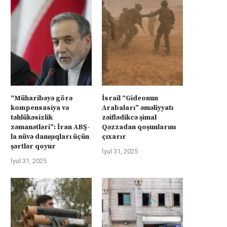
“Müharibəyə görə
İsrail “Gideonun
kompensasiya və
Arabaları” əməliyyatı
təhlükəsizlik
zəiflədikcə şimal
zəmanətləri”: İran ABŞ-
Qəzzadan qoşunlarını
la nüvə danışıqları üçün
çıxarır
şərtlər qoyur
İyul 31, 2025
İsrail “Gideonun Arabaları”
Kanadanın İsrailə silah ixra
İyul 31, 2025
əməliyyatı zəiflədikcə şimal
hökumətin qadağasına baxma
Qəzzadan qoşunlarını...
‘fasiləsiz’...
İyul 31, 2025
İyul 31, 2025