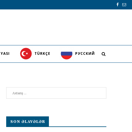
YASI
TÜRKÇE
PУССКИЙ
Search
SON ƏLAVƏLƏR