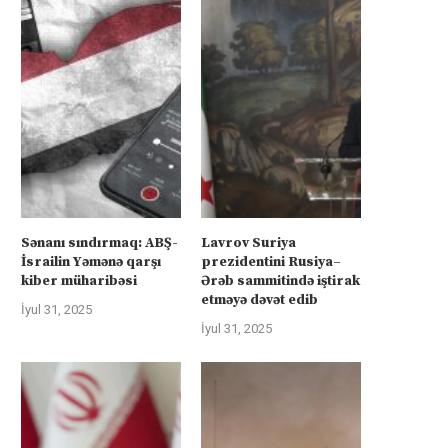
Sənanı sındırmaq: ABŞ-
Lavrov Suriya
İsrailin Yəmənə qarşı
prezidentini Rusiya–
kiber müharibəsi
Ərəb sammitində iştirak
etməyə dəvət edib
İyul 31, 2025
İyul 31, 2025