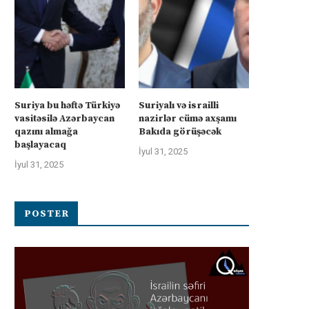
Suriya bu həftə Türkiyə
Suriyalı və israilli
vasitəsilə Azərbaycan
nazirlər cümə axşamı
qazını almağa
Bakıda görüşəcək
başlayacaq
İyul 31, 2025
İyul 31, 2025
POSTER