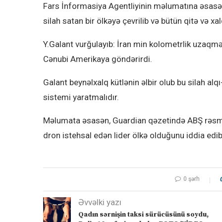
Fars İnformasiya Agentliyinin məlumatına əsasə
silah satan bir ölkəyə çevrilib və bütün qitə və x
Y.Galant vurğulayıb: İran min kolometrlik uzaqmən
Cənubi Amerikaya göndərirdi.
Galant beynəlxalq kütlənin əlbir olub bu silah alqı
sistemi yaratmalıdır.
Məlumata əsasən, Guardian qəzetində ABŞ rəsmil
dron istehsal edən lider ölkə olduğunu iddia edib
0 şərh
Əvvəlki yazı
Qadın sərnişin taksi sürücüsünü soydu,