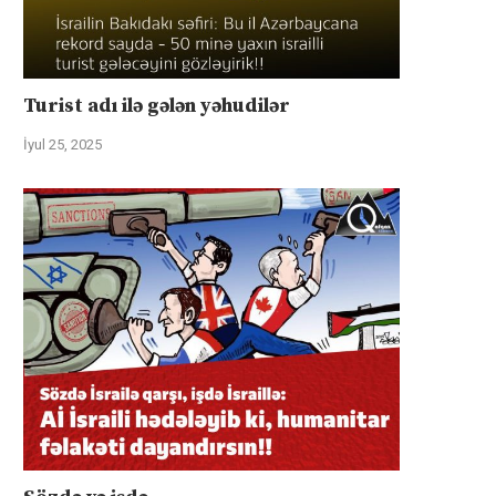
Turist adı ilə gələn yəhudilər
İyul 25, 2025