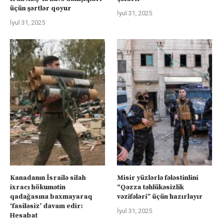
üçün şərtlər qoyur
İyul 31, 2025
İyul 31, 2025
Kanadanın İsrailə silah
Misir yüzlərlə fələstinlini
ixracı hökumətin
“Qəzza təhlükəsizlik
qadağasına baxmayaraq
vəzifələri” üçün hazırlayır
‘fasiləsiz’ davam edir:
İyul 31, 2025
Hesabat