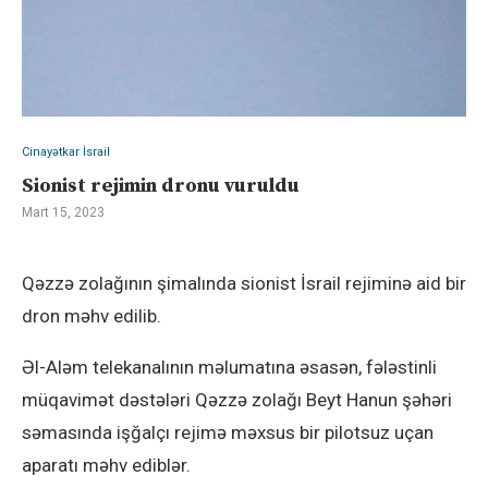
Cinayətkar İsrail
Sionist rejimin dronu vuruldu
Mart 15, 2023
Qəzzə zolağının şimalında sionist İsrail rejiminə aid bir
dron məhv edilib.
Əl-Aləm telekanalının məlumatına əsasən, fələstinli
müqavimət dəstələri Qəzzə zolağı Beyt Hanun şəhəri
səmasında işğalçı rejimə məxsus bir pilotsuz uçan
aparatı məhv ediblər.