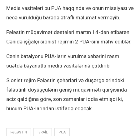
Media vasitələri bu PUA haqqında və onun missiyası və
necə vurulduğu barədə ətraflı məlumat verməyib.
Fələstin müqavimət dəstələri martın 14-dən etibarən
Cənidə işğalçı sionist rejimin 2 PUA-sını məhv ediblər.
Cənin batalyonu PUA-ların vurulma xəbərini rəsmi
suətdə bəyanatla media vasitələrinə çatdırıb.
Sionist rejim Fələstin şəhərləri və düşərgələrindəki
fələstinli döyüşçülərin geniş müqaviməti qarşısında
aciz qaldığına görə, son zamanlar iddia etmişdi ki,
hücum PUA-larından istifadə edəcək.
FƏLƏSTIN
ISRAIL
PUA