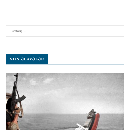
Search
SON ƏLAVƏLƏR