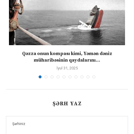
Qəzza onun kompası kimi, Yəmən dəniz
S
müharibəsinin qaydalarını...
İyul 31, 2025
ŞƏRH YAZ