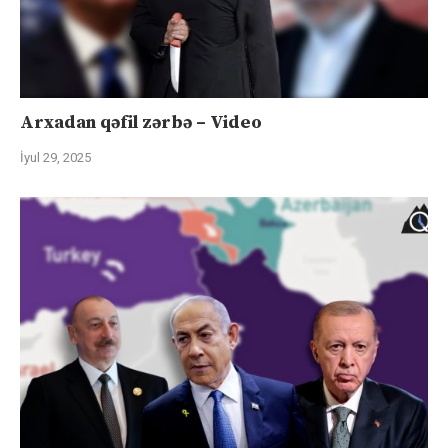
Arxadan qəfil zərbə – Video
İyul 29, 2025