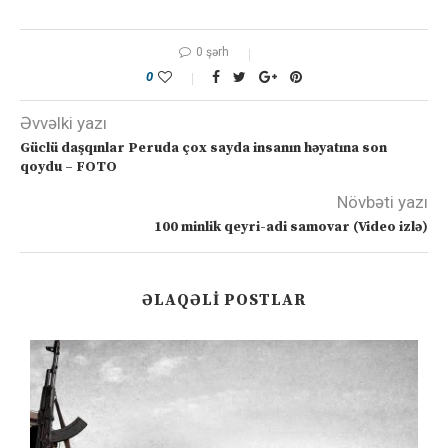
0 şərh
0
Əvvəlki yazı
Güclü daşqınlar Peruda çox sayda insanın həyatına son
qoydu – FOTO
Növbəti yazı
100 minlik qeyri-adi samovar (Video izlə)
ƏLAQƏLI POSTLAR