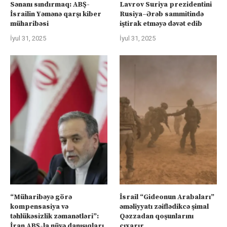
Sənanı sındırmaq: ABŞ-
Lavrov Suriya prezidentini
İsrailin Yəmənə qarşı kiber
Rusiya–Ərəb sammitində
müharibəsi
iştirak etməyə dəvət edib
İyul 31, 2025
İyul 31, 2025
“Müharibəyə görə
İsrail “Gideonun Arabaları”
kompensasiya və
əməliyyatı zəiflədikcə şimal
təhlükəsizlik zəmanətləri”:
Qəzzadan qoşunlarını
İran ABŞ-la nüvə danışıqları
çıxarır