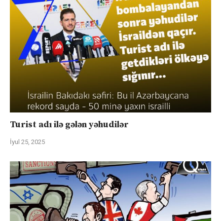
Turist adı ilə gələn yəhudilər
İyul 25, 2025