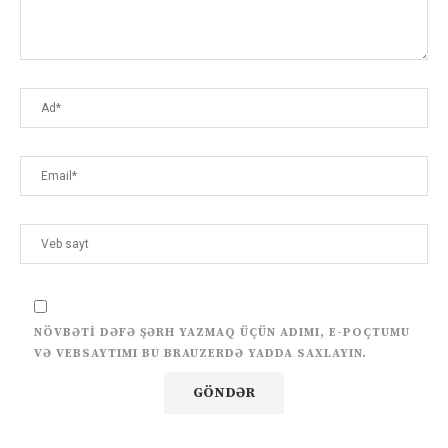
NÖVBƏTI DƏFƏ ŞƏRH YAZMAQ ÜÇÜN ADIMI, E-POÇTUMU
VƏ VEBSAYTIMI BU BRAUZERDƏ YADDA SAXLAYIN.