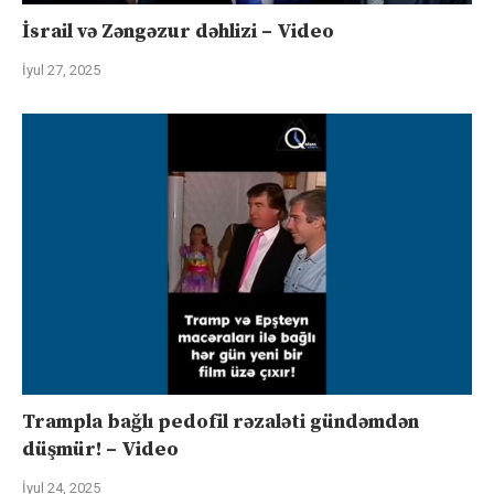
İsrail və Zəngəzur dəhlizi – Video
İyul 27, 2025
Trampla bağlı pedofil rəzaləti gündəmdən
düşmür! – Video
İyul 24, 2025