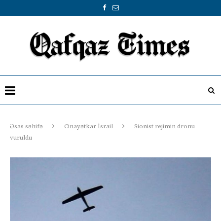
Əsas səhifə
Cinayətkar İsrail
Sionist rejimin dronu
vuruldu