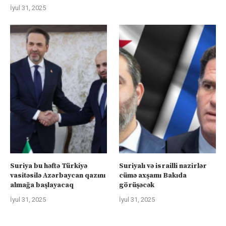
İyul 31, 2025
Suriya bu həftə Türkiyə
Suriyalı və israilli nazirlər
vasitəsilə Azərbaycan qazını
cümə axşamı Bakıda
almağa başlayacaq
görüşəcək
İyul 31, 2025
İyul 31, 2025