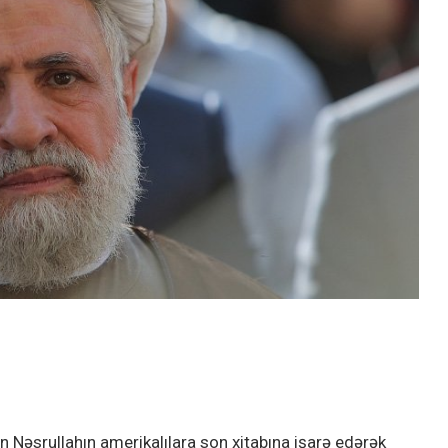
n Nəsrullahın amerikalılara son xitabına işarə edərək