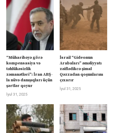
“Müharibəyə görə
İsrail “Gideonun
kompensasiya və
Arabaları” əməliyyatı
təhlükəsizlik
zəiflədikcə şimal
zəmanətləri”: İran ABŞ-
Qəzzadan qoşunlarını
la nüvə danışıqları üçün
çıxarır
şərtlər qoyur
İyul 31, 2025
İyul 31, 2025
üharibəyə görə kompensasiya və
İsrail “Gideonun Arabalar
təhlükəsizlik zəmanətləri”: İran
əməliyyatı zəiflədikcə şima
ABŞ-la...
Qəzzadan qoşunlarını...
İyul 31, 2025
İyul 31, 2025