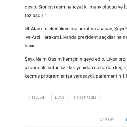
deyib: Sionist rejim nəhayət ki, məhv olacaq və İs
tezləşdirir.
Əl-Aləm telekanalının məlumatına əsasən, Şeyx N
və Arzi Hərəkatı Livanda prezident seçkilərinə 
baxır.
Şeyx Nəim Qasim həmçinin qeyd edib: Livan przide
üzərindəki bütün kartları yenidən nəzərdən keçir
keçmiş proqramlar işə yarasaydı, parlamentin 11 
HIZBULLAH
LIVAN
SIONIST REJIM
0 şərh