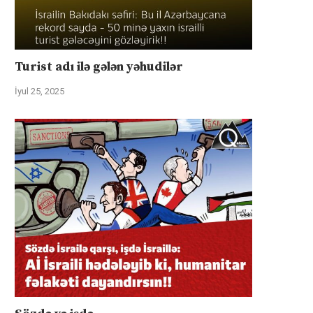
Turist adı ilə gələn yəhudilər
İyul 25, 2025