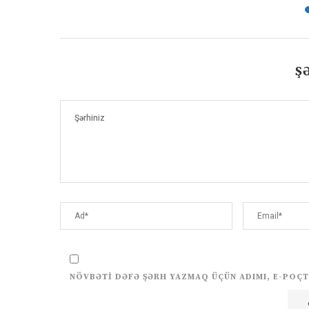
Ş
NÖVBƏTI DƏFƏ ŞƏRH YAZMAQ ÜÇÜN ADIMI, E-POÇT