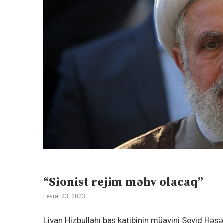
“Sionist rejim məhv olacaq”
Fevral 23, 2023
Livan Hizbullahı baş katibinin müavini Seyid Həsə