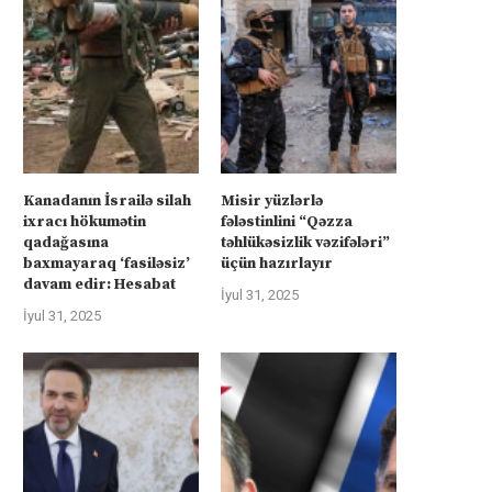
Kanadanın İsrailə silah
Misir yüzlərlə
ixracı hökumətin
fələstinlini “Qəzza
qadağasına
təhlükəsizlik vəzifələri”
baxmayaraq ‘fasiləsiz’
üçün hazırlayır
davam edir: Hesabat
İyul 31, 2025
İyul 31, 2025