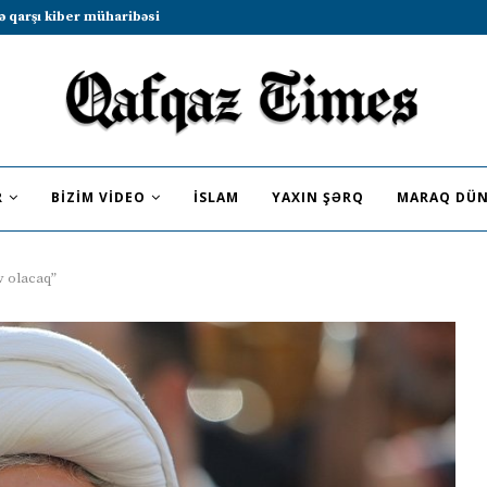
b sammitində iştirak etməyə dəvət...
R
BIZIM VIDEO
İSLAM
YAXIN ŞƏRQ
MARAQ DÜN
v olacaq”