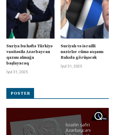
Suriya bu həftə Türkiyə
Suriyalı və israilli
vasitəsilə Azərbaycan
nazirlər cümə axşamı
qazını almağa
Bakıda görüşəcək
başlayacaq
İyul 31, 2025
İyul 31, 2025
POSTER