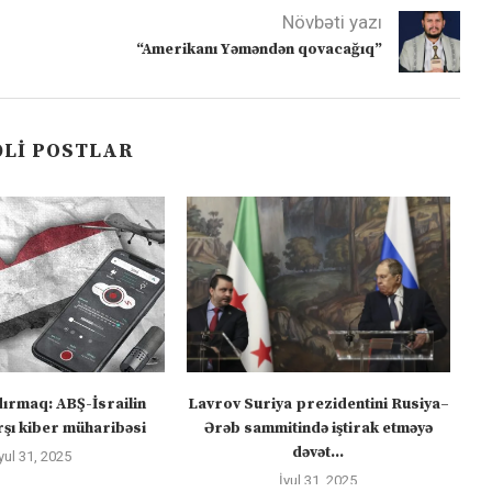
Növbəti yazı
“Amerikanı Yəməndən qovacağıq”
LI POSTLAR
dırmaq: ABŞ-İsrailin
Lavrov Suriya prezidentini Rusiya–
“M
şı kiber müharibəsi
Ərəb sammitində iştirak etməyə
dəvət...
yul 31, 2025
İyul 31, 2025