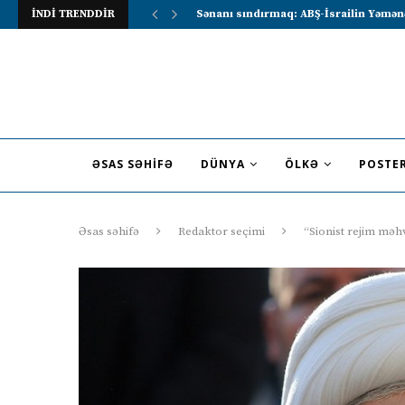
İNDİ TRENDDİR
Lavrov Suriya prezidentini Rusiya–Ərə
ƏSAS SƏHIFƏ
DÜNYA
ÖLKƏ
POSTE
Əsas səhifə
Redaktor seçimi
“Sionist rejim məh