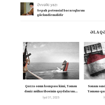
Əvvəlki yazı
Sepah potensial bacarıqlarını
gücləndirməlidir
ƏLAQƏ
ızlanmadan
Qəzza onun kompası kimi, Yəmən
Sənanı sın
ayacaq” –
dəniz müharibəsinin qaydalarını...
Yəmənə qar
İyul 31, 2025
İ