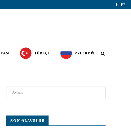
YASI
TÜRKÇE
PУССКИЙ
Search
SON ƏLAVƏLƏR