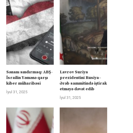
Sənanı sındırmaq: ABŞ-
Lavrov Suriya
İsrailin Yəmənə qarşı
prezidentini Rusiya–
kiber müharibəsi
Ərəb sammitində iştirak
etməyə dəvət edib
İyul 31, 2025
İyul 31, 2025