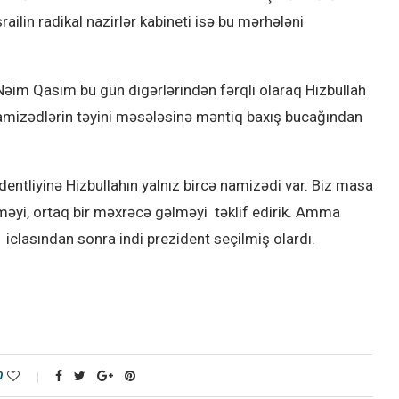
railin radikal nazirlər kabineti isə bu mərhələni
əim Qasim bu gün digərlərindən fərqli olaraq Hizbullah
namizədlərin təyini məsələsinə məntiq baxış bucağından
ntliyinə Hizbullahın yalnız bircə namizədi var. Biz masa
məyi, ortaq bir məxrəcə gəlməyi təklif edirik. Amma
iclasından sonra indi prezident seçilmiş olardı.
0