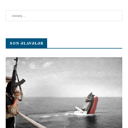
Search
SON ƏLAVƏLƏR