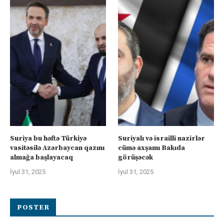
Suriya bu həftə Türkiyə
Suriyalı və israilli nazirlər
vasitəsilə Azərbaycan qazını
cümə axşamı Bakıda
almağa başlayacaq
görüşəcək
İyul 31, 2025
İyul 31, 2025
POSTER