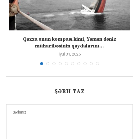
Qəzza onun kompası kimi, Yəmən dəniz
S
müharibəsinin qaydalarını...
İyul 31, 2025
ŞƏRH YAZ