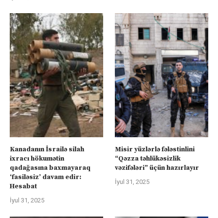
Kanadanın İsrailə silah
Misir yüzlərlə fələstinlini
ixracı hökumətin
“Qəzza təhlükəsizlik
qadağasına baxmayaraq
vəzifələri” üçün hazırlayır
‘fasiləsiz’ davam edir:
İyul 31, 2025
Hesabat
İyul 31, 2025