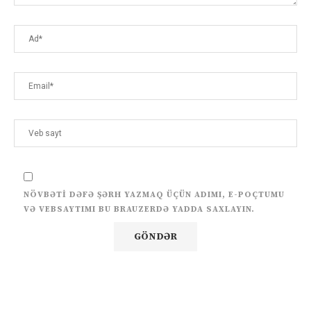
NÖVBƏTI DƏFƏ ŞƏRH YAZMAQ ÜÇÜN ADIMI, E-POÇTUMU
VƏ VEBSAYTIMI BU BRAUZERDƏ YADDA SAXLAYIN.