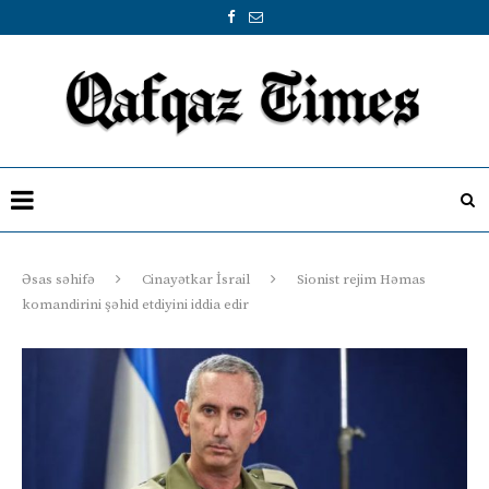
Əsas səhifə
Cinayətkar İsrail
Sionist rejim Həmas
komandirini şəhid etdiyini iddia edir