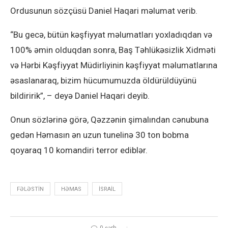
Ordusunun sözçüsü Daniel Haqari məlumat verib.
“Bu gecə, bütün kəşfiyyat məlumatları yoxladıqdan və
100% əmin olduqdan sonra, Baş Təhlükəsizlik Xidməti
və Hərbi Kəşfiyyat Müdirliyinin kəşfiyyat məlumatlarına
əsaslanaraq, bizim hücumumuzda öldürüldüyünü
bildiririk”, – deyə Daniel Haqari deyib.
Onun sözlərinə görə, Qəzzənin şimalından cənubuna
gedən Həmasın ən uzun tunelinə 30 ton bobma
qoyaraq 10 komandiri terror ediblər.
FƏLƏSTIN
HƏMAS
ISRAIL
0 şərh