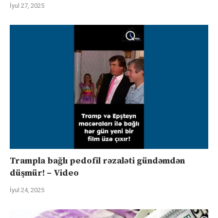
İyul 27, 2025
Trampla bağlı pedofil rəzaləti gündəmdən
düşmür! – Video
İyul 24, 2025