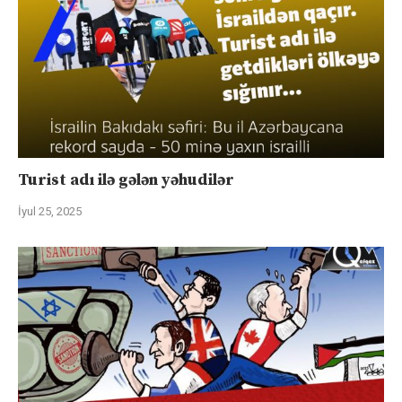
Turist adı ilə gələn yəhudilər
İyul 25, 2025