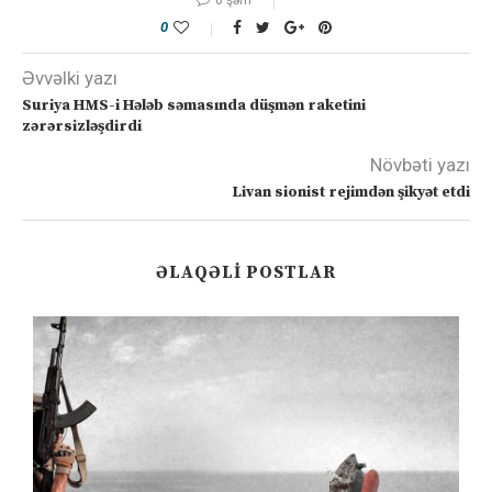
0
Əvvəlki yazı
Suriya HMS-i Hələb səmasında düşmən raketini
zərərsizləşdirdi
Növbəti yazı
Livan sionist rejimdən şikyət etdi
ƏLAQƏLI POSTLAR