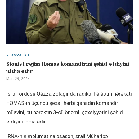
Cinayətkar İsrail
Sionist rejim Həmas komandirini şəhid etdiyini
iddia edir
Mart 29, 2024
İsrail ordusu Qəzza zolağında radikal Fələstin hərəkatı
HƏMAS-ın üçüncü şəxsi, hərbi qanadın komandir
müavini, bu hərəktın 3-cü önəmli şəxsiyyətini şəhid
etdiyini iddia edir.
İRNA-nın məlumatına əsasən, srail Müharibə