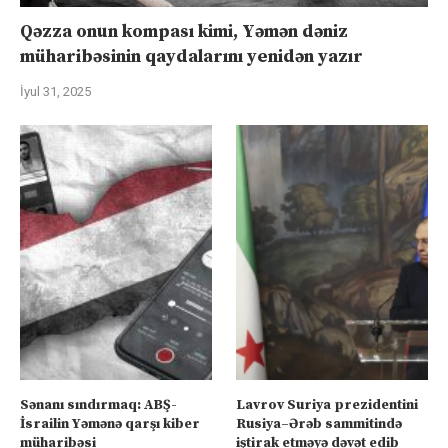
Qəzza onun kompası kimi, Yəmən dəniz
müharibəsinin qaydalarını yenidən yazır
İyul 31, 2025
Sənanı sındırmaq: ABŞ-
Lavrov Suriya prezidentini
İsrailin Yəmənə qarşı kiber
Rusiya–Ərəb sammitində
müharibəsi
iştirak etməyə dəvət edib