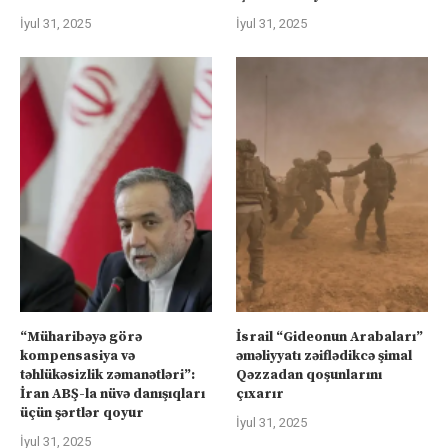
İyul 31, 2025
İyul 31, 2025
“Müharibəyə görə
İsrail “Gideonun Arabaları”
kompensasiya və
əməliyyatı zəiflədikcə şimal
təhlükəsizlik zəmanətləri”:
Qəzzadan qoşunlarını
İran ABŞ-la nüvə danışıqları
çıxarır
üçün şərtlər qoyur
İyul 31, 2025
İyul 31, 2025