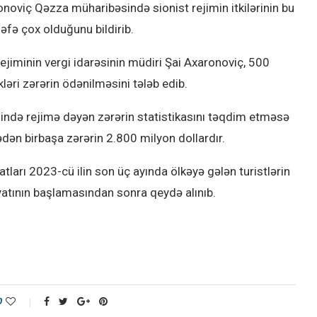
ronoviç Qəzza müharibəsində sionist rejimin itkilərinin bu
dəfə çox olduğunu bildirib.
ejiminin vergi idarəsinin müdiri Şai Axaronoviç, 500
ləri zərərin ödənilməsini tələb edib.
ində rejimə dəyən zərərin statistikasını təqdim etməsə
ədən birbaşa zərərin 2.800 milyon dollardır.
atları 2023-cü ilin son üç ayında ölkəyə gələn turistlərin
atının başlamasından sonra qeydə alınıb.
0