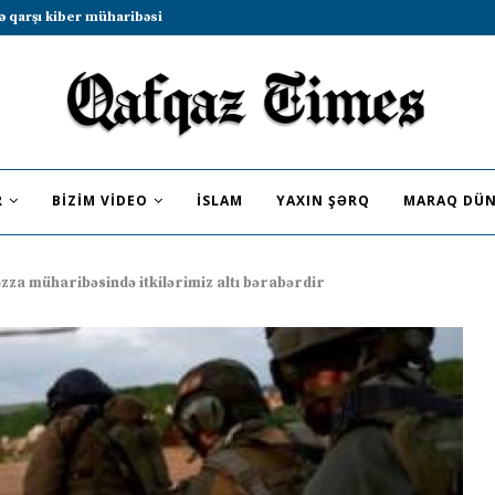
b sammitində iştirak etməyə dəvət...
R
BIZIM VIDEO
İSLAM
YAXIN ŞƏRQ
MARAQ DÜN
əzza müharibəsində itkilərimiz altı bərabərdir