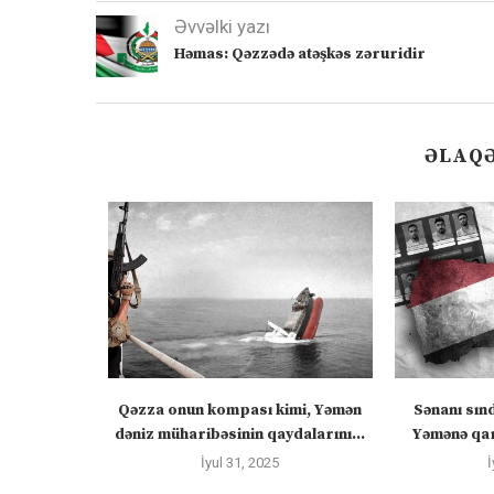
Əvvəlki yazı
Həmas: Qəzzədə atəşkəs zəruridir
ƏLAQƏ
zirlər cümə
Qəzza onun kompası kimi, Yəmən
Sənanı sın
əcək:...
dəniz müharibəsinin qaydalarını...
Yəmənə qar
İyul 31, 2025
İ