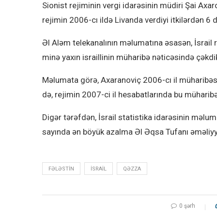
Sionist rejiminin vergi idarəsinin müdiri Şai Axa
rejimin 2006-cı ildə Livanda verdiyi itkilərdən 6 
Əl Aləm telekanalının məlumatına əsasən, İsrail r
minə yaxın israillinin müharibə nəticəsində çəkdik
Məlumata görə, Axaranoviç 2006-cı il müharibəs
də, rejimin 2007-ci il hesabatlarında bu müharib
Digər tərəfdən, İsrail statistika idarəsinin məlum
sayında ən böyük azalma Əl Əqsa Tufanı əməliyy
FƏLƏSTIN
ISRAIL
QƏZZA
0 şərh