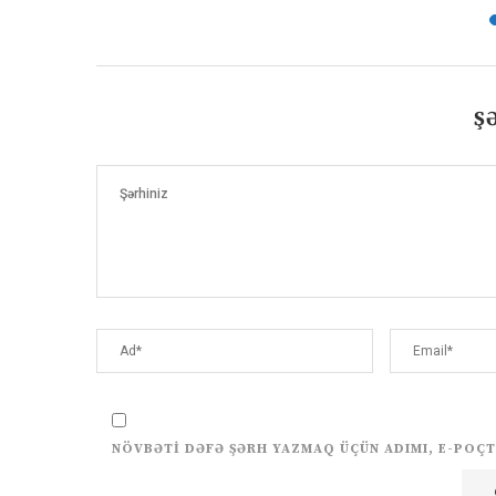
Ş
NÖVBƏTI DƏFƏ ŞƏRH YAZMAQ ÜÇÜN ADIMI, E-POÇT