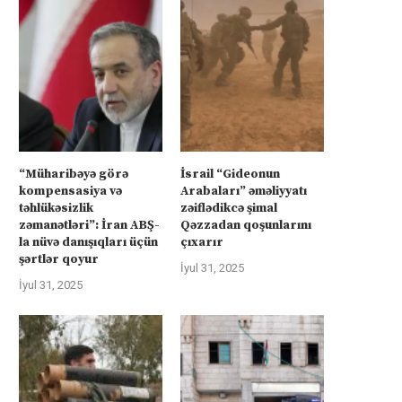
“Müharibəyə görə
İsrail “Gideonun
kompensasiya və
Arabaları” əməliyyatı
təhlükəsizlik
zəiflədikcə şimal
zəmanətləri”: İran ABŞ-
Qəzzadan qoşunlarını
la nüvə danışıqları üçün
çıxarır
şərtlər qoyur
İyul 31, 2025
İyul 31, 2025
İsrail “Gideonun Arabaları”
Kanadanın İsrailə silah ixra
əməliyyatı zəiflədikcə şimal
hökumətin qadağasına baxma
Qəzzadan qoşunlarını...
‘fasiləsiz’...
İyul 31, 2025
İyul 31, 2025