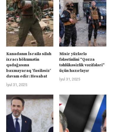
Kanadanın İsrailə silah
Misir yüzlərlə
ixracı hökumətin
fələstinlini “Qəzza
qadağasına
təhlükəsizlik vəzifələri”
baxmayaraq ‘fasiləsiz’
üçün hazırlayır
davam edir: Hesabat
İyul 31, 2025
İyul 31, 2025