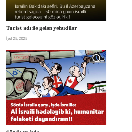
Turist adı ilə gələn yəhudilər
İyul 25, 2025