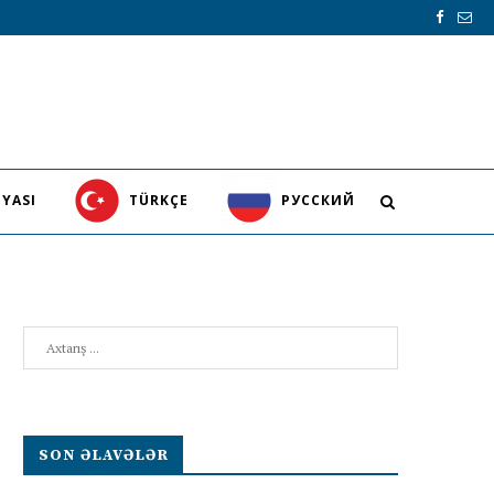
YASI
TÜRKÇE
PУССКИЙ
Search
SON ƏLAVƏLƏR