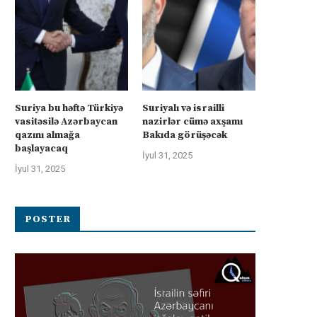
Suriya bu həftə Türkiyə
Suriyalı və israilli
vasitəsilə Azərbaycan
nazirlər cümə axşamı
qazını almağa
Bakıda görüşəcək
başlayacaq
İyul 31, 2025
İyul 31, 2025
POSTER