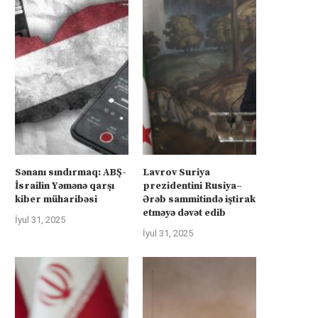
Sənanı sındırmaq: ABŞ-
Lavrov Suriya
İsrailin Yəmənə qarşı
prezidentini Rusiya–
kiber müharibəsi
Ərəb sammitində iştirak
etməyə dəvət edib
İyul 31, 2025
İyul 31, 2025