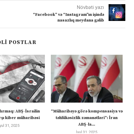
Növbəti yazı
“Facebook” və “Instagram”ın işində
nasazlıq meydana gəlib
LI POSTLAR
dırmaq: ABŞ-İsrailin
“Müharibəyə görə kompensasiya və
şı kiber müharibəsi
təhlükəsizlik zəmanətləri”: İran
ABŞ-la...
yul 31, 2025
İyul 31, 2025