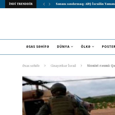
İNDİ TRENDDİR
Lavrov Suriya prezidentini Rusiya–Ərə
ƏSAS SƏHIFƏ
DÜNYA
ÖLKƏ
POSTE
Əsas səhifə
Cinayətkar İsrail
Sionist rəsmi: Q