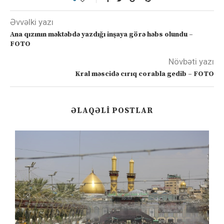
Əvvəlki yazı
Ana qızının məktəbdə yazdığı inşaya görə həbs olundu –
FOTO
Növbəti yazı
Kral məscidə cırıq corabla gedib – FOTO
ƏLAQƏLI POSTLAR