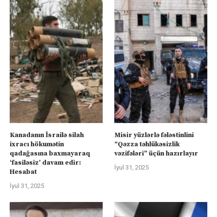
Kanadanın İsrailə silah
Misir yüzlərlə fələstinlini
ixracı hökumətin
“Qəzza təhlükəsizlik
qadağasına baxmayaraq
vəzifələri” üçün hazırlayır
‘fasiləsiz’ davam edir:
İyul 31, 2025
Hesabat
İyul 31, 2025