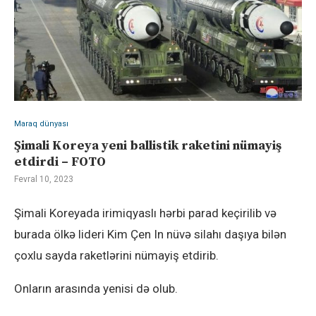
Maraq dünyası
Şimali Koreya yeni ballistik raketini nümayiş
etdirdi – FOTO
Fevral 10, 2023
Şimali Koreyada irimiqyaslı hərbi parad keçirilib və
burada ölkə lideri Kim Çen In nüvə silahı daşıya bilən
çoxlu sayda raketlərini nümayiş etdirib.
Onların arasında yenisi də olub.