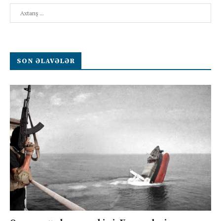
Search
SON ƏLAVƏLƏR