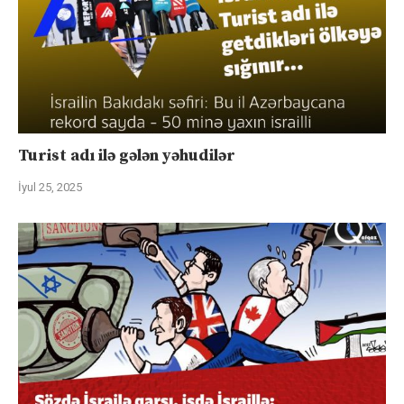
Turist adı ilə gələn yəhudilər
İyul 25, 2025