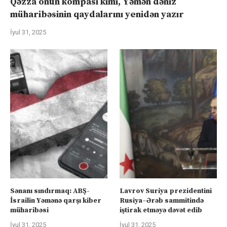
Qəzza onun kompası kimi, Yəmən dəniz
müharibəsinin qaydalarını yenidən yazır
İyul 31, 2025
Sənanı sındırmaq: ABŞ-
Lavrov Suriya prezidentini
İsrailin Yəmənə qarşı kiber
Rusiya–Ərəb sammitində
müharibəsi
iştirak etməyə dəvət edib
İyul 31, 2025
İyul 31, 2025