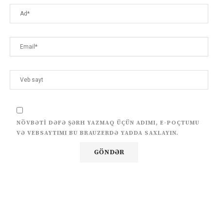
NÖVBƏTI DƏFƏ ŞƏRH YAZMAQ ÜÇÜN ADIMI, E-POÇTUMU
VƏ VEBSAYTIMI BU BRAUZERDƏ YADDA SAXLAYIN.