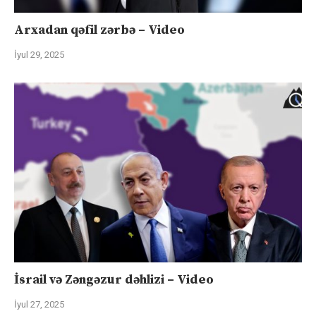
Arxadan qəfil zərbə – Video
İyul 29, 2025
İsrail və Zəngəzur dəhlizi – Video
İyul 27, 2025