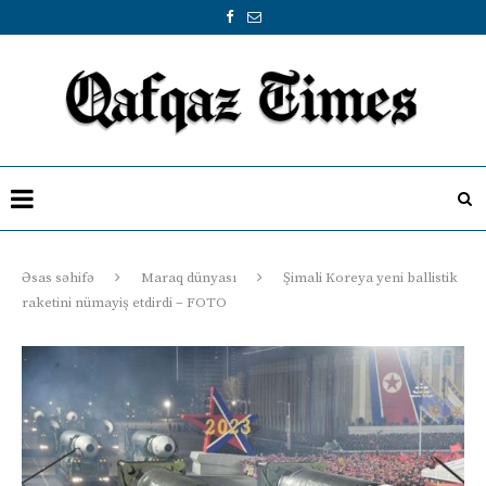
Əsas səhifə
Maraq dünyası
Şimali Koreya yeni ballistik
raketini nümayiş etdirdi – FOTO