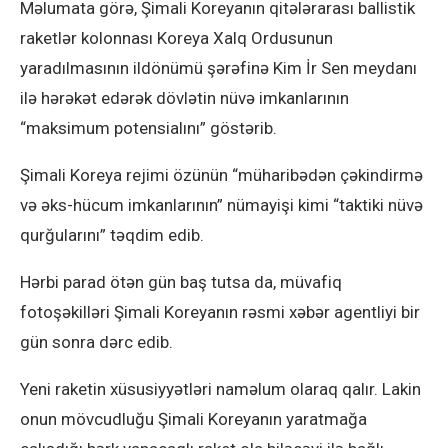
Məlumata görə, Şimali Koreyanın qitələrarası ballistik
raketlər kolonnası Koreya Xalq Ordusunun
yaradılmasının ildönümü şərəfinə Kim İr Sen meydanı
ilə hərəkət edərək dövlətin nüvə imkanlarının
“maksimum potensialını” göstərib.
Şimali Koreya rejimi özünün “müharibədən çəkindirmə
və əks-hücum imkanlarının” nümayişi kimi “taktiki nüvə
qurğularını” təqdim edib.
Hərbi parad ötən gün baş tutsa da, müvafiq
fotoşəkilləri Şimali Koreyanın rəsmi xəbər agentliyi bir
gün sonra dərc edib.
Yeni raketin xüsusiyyətləri naməlum olaraq qalır. Lakin
onun mövcudluğu Şimali Koreyanın yaratmağa