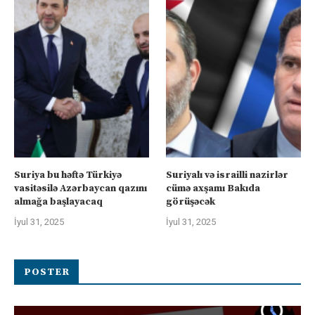
Suriya bu həftə Türkiyə
Suriyalı və israilli nazirlər
vasitəsilə Azərbaycan qazını
cümə axşamı Bakıda
almağa başlayacaq
görüşəcək
İyul 31, 2025
İyul 31, 2025
POSTER