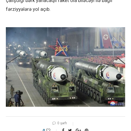
çalışdığı bərk yanacaqlı raket ola biləcəyi ilə bağlı
fərziyyələrə yol açıb.
0 şərh
0