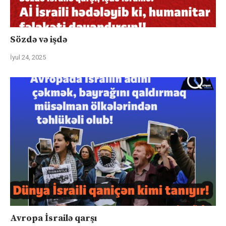
Sözdə və işdə
İyul 24, 2025
Avropa İsrailə qarşı