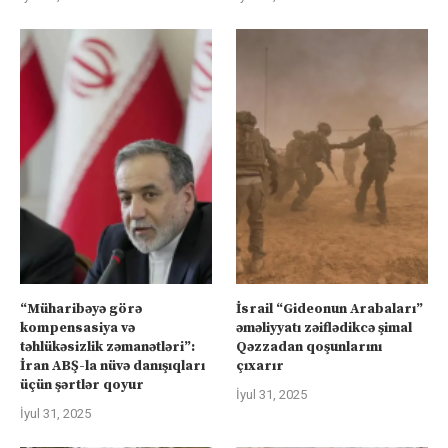
“Müharibəyə görə
İsrail “Gideonun Arabaları”
kompensasiya və
əməliyyatı zəiflədikcə şimal
təhlükəsizlik zəmanətləri”:
Qəzzadan qoşunlarını
İran ABŞ-la nüvə danışıqları
çıxarır
üçün şərtlər qoyur
İyul 31, 2025
İyul 31, 2025