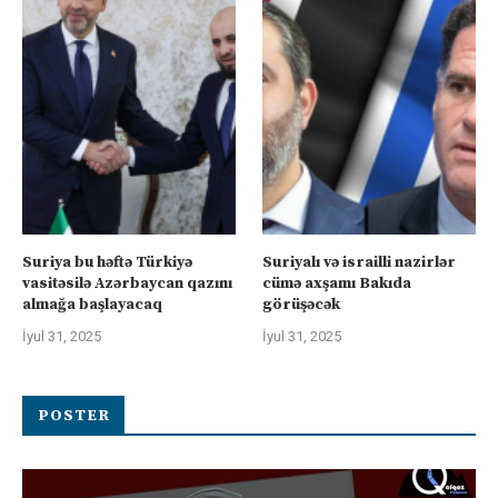
Suriya bu həftə Türkiyə
Suriyalı və israilli nazirlər
vasitəsilə Azərbaycan qazını
cümə axşamı Bakıda
almağa başlayacaq
görüşəcək
İyul 31, 2025
İyul 31, 2025
POSTER