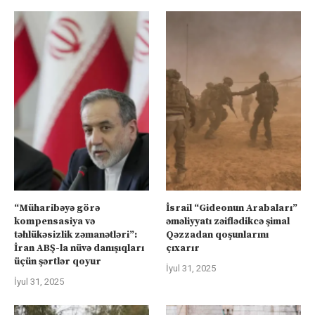
“Müharibəyə görə
İsrail “Gideonun Arabaları”
kompensasiya və
əməliyyatı zəiflədikcə şimal
təhlükəsizlik zəmanətləri”:
Qəzzadan qoşunlarını
İran ABŞ-la nüvə danışıqları
çıxarır
üçün şərtlər qoyur
İyul 31, 2025
İyul 31, 2025