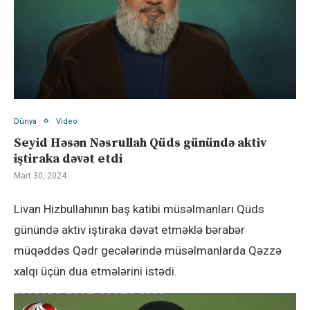
Dünya
Video
Seyid Həsən Nəsrullah Qüds günündə aktiv
iştiraka dəvət etdi
Mart 30, 2024
Livan Hizbullahının baş katibi müsəlmanları Qüds
günündə aktiv iştiraka dəvət etməklə bərabər
müqəddəs Qədr gecələrində müsəlmanlarda Qəzzə
xalqı üçün dua etmələrini istədi.