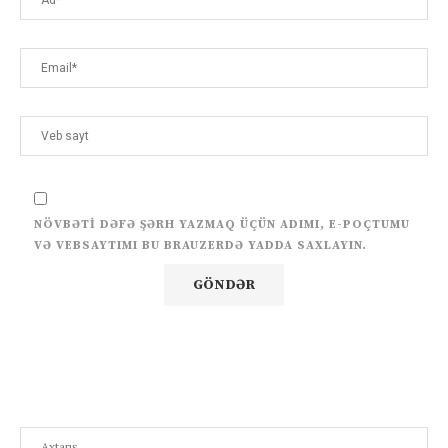
NÖVBƏTI DƏFƏ ŞƏRH YAZMAQ ÜÇÜN ADIMI, E-POÇTUMU
VƏ VEBSAYTIMI BU BRAUZERDƏ YADDA SAXLAYIN.
Search