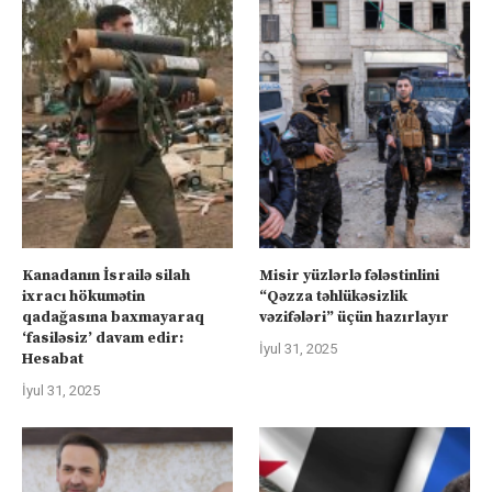
Kanadanın İsrailə silah
Misir yüzlərlə fələstinlini
ixracı hökumətin
“Qəzza təhlükəsizlik
qadağasına baxmayaraq
vəzifələri” üçün hazırlayır
‘fasiləsiz’ davam edir:
İyul 31, 2025
Hesabat
İyul 31, 2025