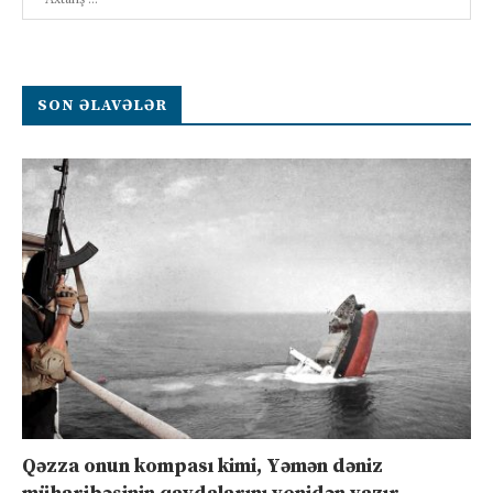
SON ƏLAVƏLƏR
Qəzza onun kompası kimi, Yəmən dəniz