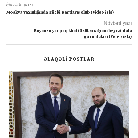
Əvvəlki yazı
Moskva yaxınlığında güclü partlayış olub (Video izlə)
Növbəti yazı
Buynuzu yarpaq kimi tökülən sığının heyrət dolu
görüntüləri (Video izlə)
ƏLAQƏLI POSTLAR