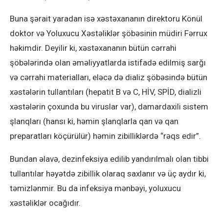
Buna şərait yaradan isə xəstəxananın direktoru Könül
doktor və Yoluxucu Xəstəliklər şöbəsinin müdiri Fərrux
həkimdir. Deyilir ki, xəstəxananın bütün cərrahi
şöbələrində olan əməliyyatlarda istifadə edilmiş sarğı
və cərrahi materialları, eləcə də dializ şöbəsində bütün
xəstələrin tullantıları (hepatit B və C, HİV, SPİD, dializli
xəstələrin çoxunda bu viruslar var), damardaxili sistem
şlanqları (hansı ki, həmin şlanqlarla qan və qan
preparatları köçürülür) həmin zibilliklərdə “rəqs edir”.
Bundan əlavə, dezinfeksiya edilib yandırılmalı olan tibbi
tullantılar həyətdə zibillik olaraq saxlanır və üç aydır ki,
təmizlənmir. Bu da infeksiya mənbəyi, yoluxucu
xəstəliklər ocağıdır.