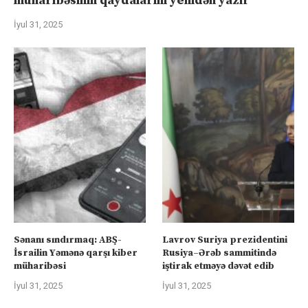
müharibəsinin qaydalarını yenidən yazır
İyul 31, 2025
Sənanı sındırmaq: ABŞ-
Lavrov Suriya prezidentini
İsrailin Yəmənə qarşı kiber
Rusiya–Ərəb sammitində
müharibəsi
iştirak etməyə dəvət edib
İyul 31, 2025
İyul 31, 2025