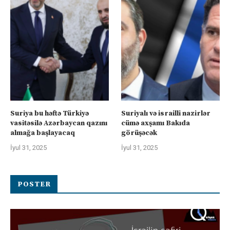
Suriya bu həftə Türkiyə
Suriyalı və israilli nazirlər
vasitəsilə Azərbaycan qazını
cümə axşamı Bakıda
almağa başlayacaq
görüşəcək
İyul 31, 2025
İyul 31, 2025
POSTER