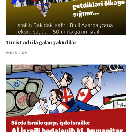
Turist adı ilə gələn yəhudilər
İyul 25, 2025