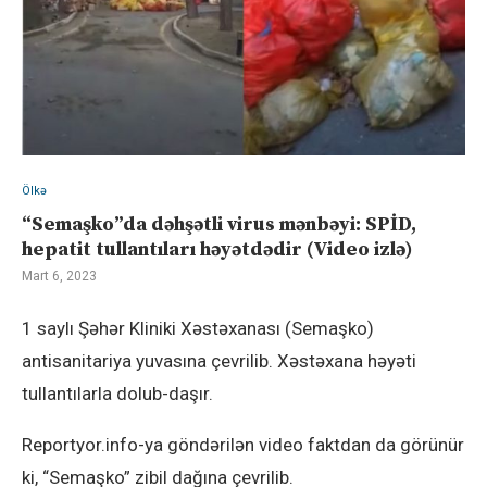
Ölkə
“Semaşko”da dəhşətli virus mənbəyi: SPİD,
hepatit tullantıları həyətdədir (Video izlə)
Mart 6, 2023
1 saylı Şəhər Kliniki Xəstəxanası (Semaşko)
antisanitariya yuvasına çevrilib. Xəstəxana həyəti
tullantılarla dolub-daşır.
Reportyor.info-ya göndərilən video faktdan da görünür
ki, “Semaşko” zibil dağına çevrilib.