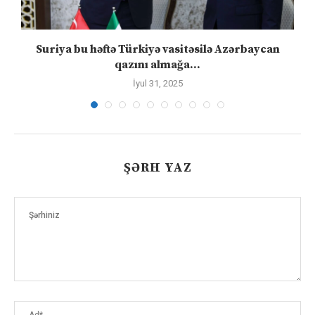
ə
Suriya bu həftə Türkiyə vasitəsilə Azərbaycan
qazını almağa...
İyul 31, 2025
ŞƏRH YAZ