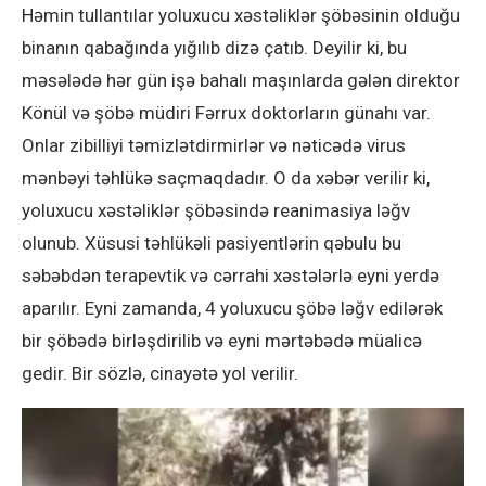
Həmin tullantılar yoluxucu xəstəliklər şöbəsinin olduğu
binanın qabağında yığılıb dizə çatıb. Deyilir ki, bu
məsələdə hər gün işə bahalı maşınlarda gələn direktor
Könül və şöbə müdiri Fərrux doktorların günahı var.
Onlar zibilliyi təmizlətdirmirlər və nəticədə virus
mənbəyi təhlükə saçmaqdadır. O da xəbər verilir ki,
yoluxucu xəstəliklər şöbəsində reanimasiya ləğv
olunub. Xüsusi təhlükəli pasiyentlərin qəbulu bu
səbəbdən terapevtik və cərrahi xəstələrlə eyni yerdə
aparılır. Eyni zamanda, 4 yoluxucu şöbə ləğv edilərək
bir şöbədə birləşdirilib və eyni mərtəbədə müalicə
gedir. Bir sözlə, cinayətə yol verilir.