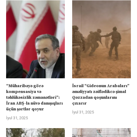
“Müharibəyə görə
İsrail “Gideonun Arabaları”
kompensasiya və
əməliyyatı zəiflədikcə şimal
təhlükəsizlik zəmanətləri”:
Qəzzadan qoşunlarını
İran ABŞ-la nüvə danışıqları
çıxarır
üçün şərtlər qoyur
İyul 31, 2025
İyul 31, 2025