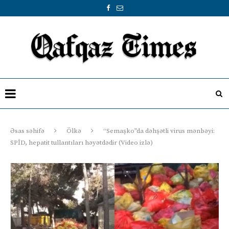
Əsas səhifə
Ölkə
“Semaşko”da dəhşətli virus mənbəyi:
SPİD, hepatit tullantıları həyətdədir (Video izlə)