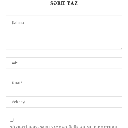
ŞƏRH YAZ
NÖVBƏTI DƏFƏ ŞƏRH YAZMAQ ÜÇÜN ADIMI, E-POÇTUMU