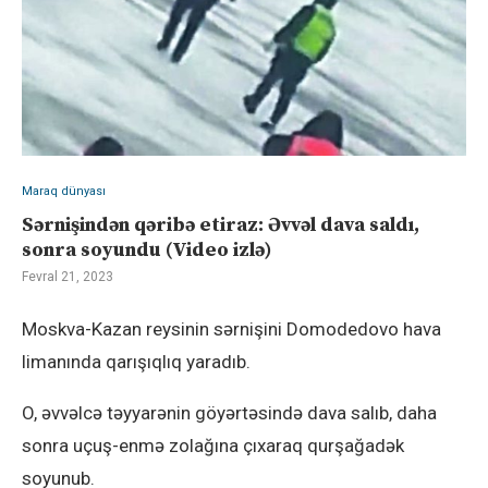
Maraq dünyası
Sərnişindən qəribə etiraz: Əvvəl dava saldı,
sonra soyundu (Video izlə)
Fevral 21, 2023
Moskva-Kazan reysinin sərnişini Domodedovo hava
limanında qarışıqlıq yaradıb.
O, əvvəlcə təyyarənin göyərtəsində dava salıb, daha
sonra uçuş-enmə zolağına çıxaraq qurşağadək
soyunub.