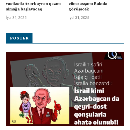
vasitəsilə Azərbaycan qazını
cümə axşamı Bakıda
almağa başlayacaq
görüşəcək
İyul 31, 2025
İyul 31, 2025
POSTER