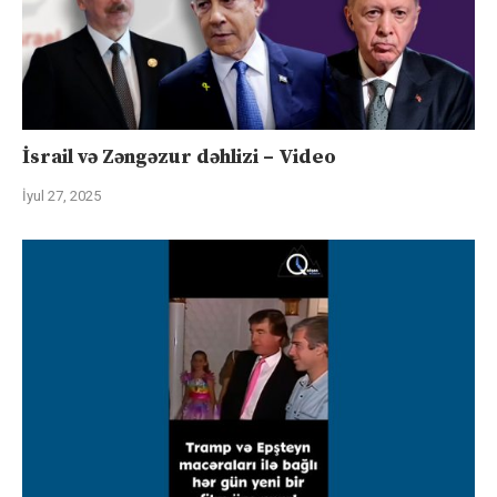
İsrail və Zəngəzur dəhlizi – Video
İyul 27, 2025