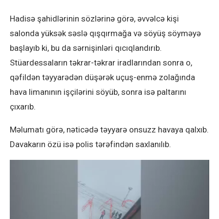
Hadisə şahidlərinin sözlərinə görə, əvvəlcə kişi
salonda yüksək səslə qışqırmağa və söyüş söyməyə
başlayıb ki, bu da sərnişinləri qıcıqlandırıb.
Stüardessaların təkrar-təkrar iradlarından sonra o,
qəfildən təyyarədən düşərək uçuş-enmə zolağında
hava limanının işçilərini söyüb, sonra isə paltarını
çıxarıb.
Məlumatı görə, nəticədə təyyarə onsuzz havaya qalxıb.
Davakarın özü isə polis tərəfindən saxlanılıb.