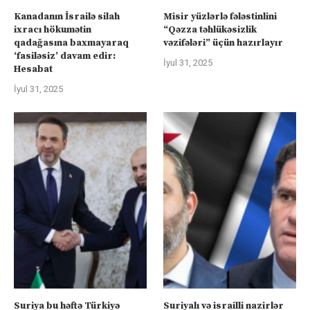
Kanadanın İsrailə silah
Misir yüzlərlə fələstinlini
ixracı hökumətin
“Qəzza təhlükəsizlik
qadağasına baxmayaraq
vəzifələri” üçün hazırlayır
‘fasiləsiz’ davam edir:
İyul 31, 2025
Hesabat
İyul 31, 2025
Suriya bu həftə Türkiyə
Suriyalı və israilli nazirlər