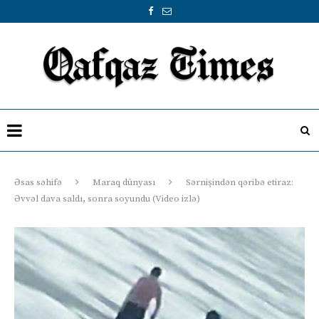
Əsas səhifə
Maraq dünyası
Sərnişindən qəribə etiraz:
Əvvəl dava saldı, sonra soyundu (Video izlə)