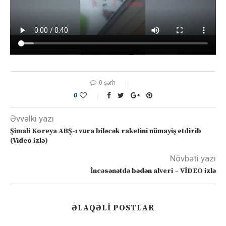
0 şərh
0
Əvvəlki yazı
Şimali Koreya ABŞ-ı vura biləcək raketini nümayiş etdirib
(Video izlə)
Növbəti yazı
İncəsənətdə bədən alveri – VİDEO izlə
ƏLAQƏLI POSTLAR