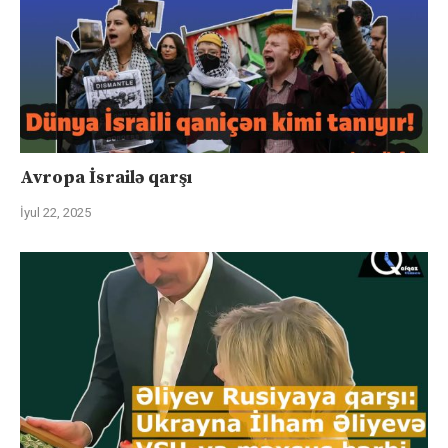
Avropa İsrailə qarşı
İyul 22, 2025