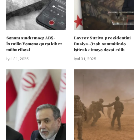
Sənanı sındırmaq: ABŞ-
Lavrov Suriya prezidentini
İsrailin Yəmənə qarşı kiber
Rusiya–Ərəb sammitində
müharibəsi
iştirak etməyə dəvət edib
İyul 31, 2025
İyul 31, 2025