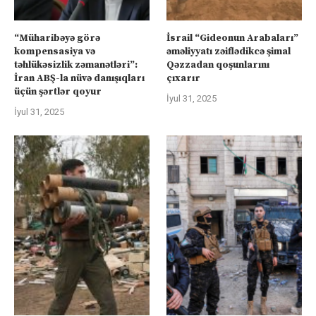
“Müharibəyə görə
İsrail “Gideonun Arabaları”
kompensasiya və
əməliyyatı zəiflədikcə şimal
təhlükəsizlik zəmanətləri”:
Qəzzadan qoşunlarını
İran ABŞ-la nüvə danışıqları
çıxarır
üçün şərtlər qoyur
İyul 31, 2025
İyul 31, 2025