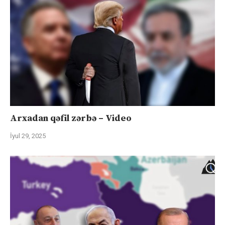
Arxadan qəfil zərbə – Video
İyul 29, 2025