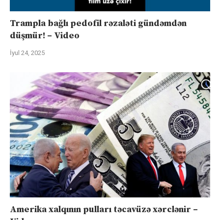
Trampla bağlı pedofil rəzaləti gündəmdən
düşmür! – Video
İyul 24, 2025
Amerika xalqının pulları təcavüzə xərclənir –