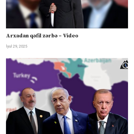
Arxadan qəfil zərbə – Video
İyul 29, 2025