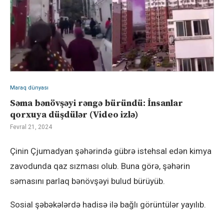
Maraq dünyası
Səma bənövşəyi rəngə büründü: İnsanlar
qorxuya düşdülər (Video izlə)
Fevral 21, 2024
Çinin Çjumadyan şəhərində gübrə istehsal edən kimya
zavodunda qaz sızması olub. Buna görə, şəhərin
səmasını parlaq bənövşəyi bulud bürüyüb.
Sosial şəbəkələrdə hadisə ilə bağlı görüntülər yayılıb.