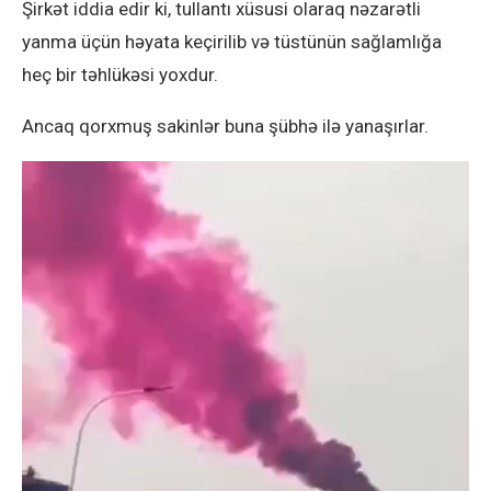
Şirkət iddia edir ki, tullantı xüsusi olaraq nəzarətli
yanma üçün həyata keçirilib və tüstünün sağlamlığa
heç bir təhlükəsi yoxdur.
Ancaq qorxmuş sakinlər buna şübhə ilə yanaşırlar.