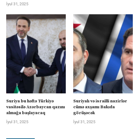
İyul 31, 2025
Suriya bu həftə Türkiyə
Suriyalı və israilli nazirlər
vasitəsilə Azərbaycan qazını
cümə axşamı Bakıda
almağa başlayacaq
görüşəcək
İyul 31, 2025
İyul 31, 2025