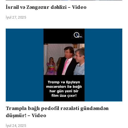
İsrail və Zəngəzur dəhlizi – Video
İyul 27, 2025
Trampla bağlı pedofil rəzaləti gündəmdən
düşmür! – Video
İyul 24, 2025