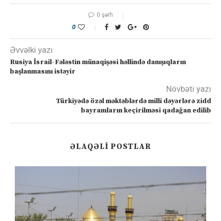
0 şərh
0
Əvvəlki yazı
Rusiya İsrail-Fələstin münaqişəsi həllində danışıqların
başlanmasını istəyir
Növbəti yazı
Türkiyədə özəl məktəblərdə milli dəyərlərə zidd
bayramların keçirilməsi qadağan edilib
ƏLAQƏLI POSTLAR