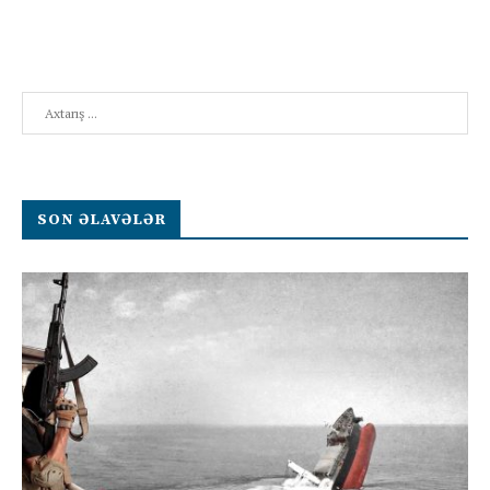
Search
SON ƏLAVƏLƏR