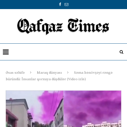
Əsas səhifə
Maraq dünyası
Səma bənövşəyi rəngə
büründü: İnsanlar qorxuya düşdülər (Video izlə)