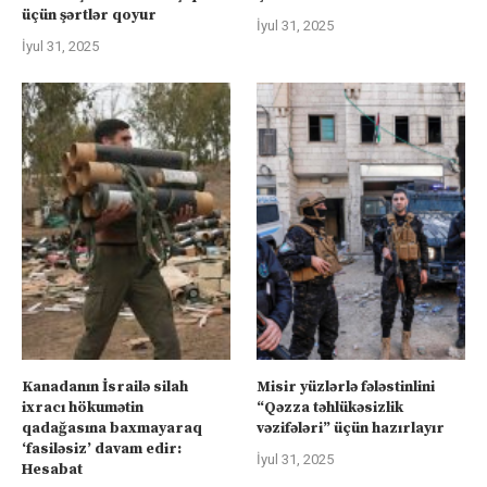
üçün şərtlər qoyur
İyul 31, 2025
İyul 31, 2025
Kanadanın İsrailə silah
Misir yüzlərlə fələstinlini
ixracı hökumətin
“Qəzza təhlükəsizlik
qadağasına baxmayaraq
vəzifələri” üçün hazırlayır
‘fasiləsiz’ davam edir:
İyul 31, 2025
Hesabat