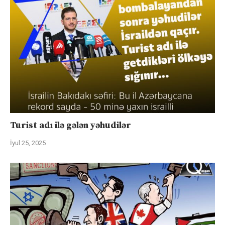
Turist adı ilə gələn yəhudilər
İyul 25, 2025