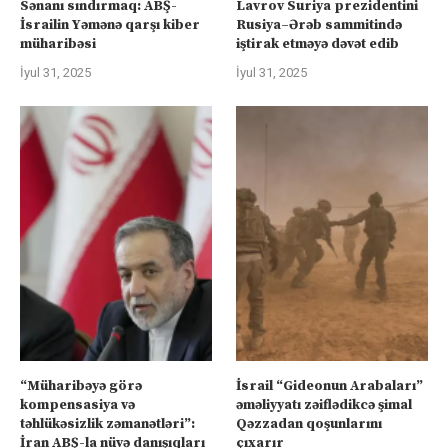
Sənanı sındırmaq: ABŞ-
Lavrov Suriya prezidentini
İsrailin Yəmənə qarşı kiber
Rusiya–Ərəb sammitində
müharibəsi
iştirak etməyə dəvət edib
İyul 31, 2025
İyul 31, 2025
“Müharibəyə görə
İsrail “Gideonun Arabaları”
kompensasiya və
əməliyyatı zəiflədikcə şimal
təhlükəsizlik zəmanətləri”:
Qəzzadan qoşunlarını
İran ABŞ-la nüvə danışıqları
çıxarır