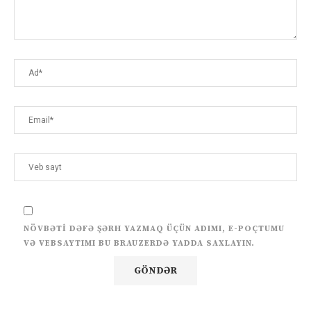
NÖVBƏTI DƏFƏ ŞƏRH YAZMAQ ÜÇÜN ADIMI, E-POÇTUMU
VƏ VEBSAYTIMI BU BRAUZERDƏ YADDA SAXLAYIN.