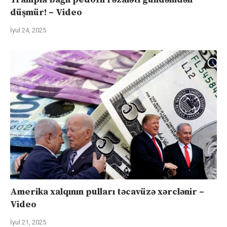
düşmür! – Video
İyul 24, 2025
Amerika xalqının pulları təcavüzə xərclənir –
Video
İyul 21, 2025