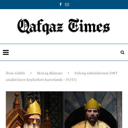
Əsas səhifə
Maraq dünyası
Səlcuq sultanlarının DNT
analizi üzrə heykəlləri hazırlandı – FOTO