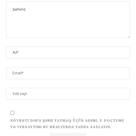
NÖVBƏTI DƏFƏ ŞƏRH YAZMAQ ÜÇÜN ADIMI, E-POÇTUMU
VƏ VEBSAYTIMI BU BRAUZERDƏ YADDA SAXLAYIN.