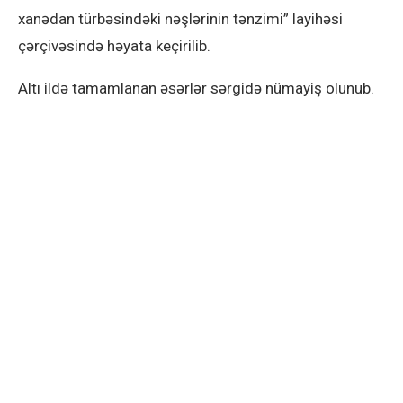
xanədan türbəsindəki nəşlərinin tənzimi” layihəsi
çərçivəsində həyata keçirilib.
Altı ildə tamamlanan əsərlər sərgidə nümayiş olunub.