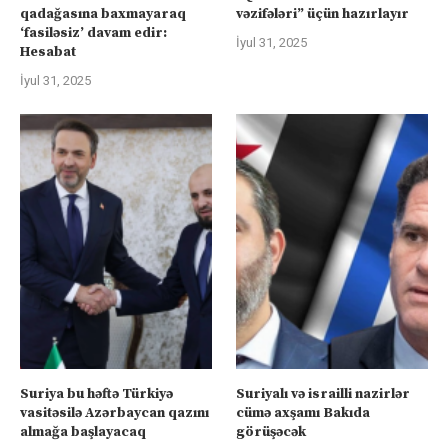
qadağasına baxmayaraq
vəzifələri” üçün hazırlayır
‘fasiləsiz’ davam edir:
İyul 31, 2025
Hesabat
İyul 31, 2025
Suriya bu həftə Türkiyə
Suriyalı və israilli nazirlər
vasitəsilə Azərbaycan qazını
cümə axşamı Bakıda
almağa başlayacaq
görüşəcək