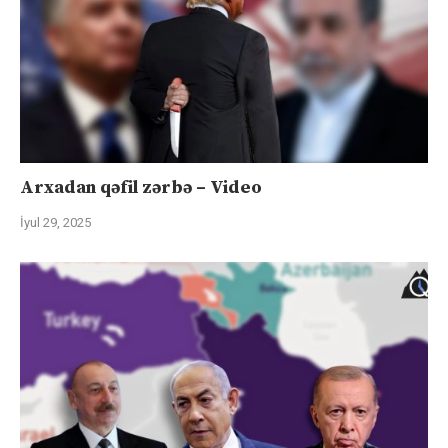
Arxadan qəfil zərbə – Video
İyul 29, 2025