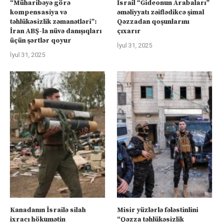
“Müharibəyə görə
İsrail “Gideonun Arabaları”
kompensasiya və
əməliyyatı zəiflədikcə şimal
təhlükəsizlik zəmanətləri”:
Qəzzadan qoşunlarını
İran ABŞ-la nüvə danışıqları
çıxarır
üçün şərtlər qoyur
İyul 31, 2025
İyul 31, 2025
Kanadanın İsrailə silah
Misir yüzlərlə fələstinlini
ixracı hökumətin
“Qəzza təhlükəsizlik