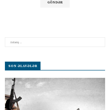
Search
SON ƏLAVƏLƏR