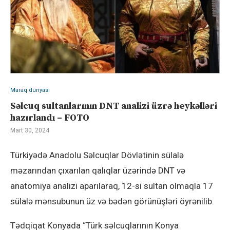
Maraq dünyası
Səlcuq sultanlarının DNT analizi üzrə heykəlləri
hazırlandı – FOTO
Mart 30, 2024
Türkiyədə Anadolu Səlcuqlar Dövlətinin sülalə
məzarından çıxarılan qalıqlar üzərində DNT və
anatomiya analizi aparılaraq, 12-si sultan olmaqla 17
sülalə mənsubunun üz və bədən görünüşləri öyrənilib.
Tədqiqat Konyada “Türk səlcuqlarının Konya