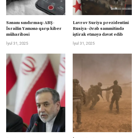
Sənanı sındırmaq: ABŞ-
Lavrov Suriya prezidentini
İsrailin Yəmənə qarşı kiber
Rusiya–Ərəb sammitində
müharibəsi
iştirak etməyə dəvət edib
İyul 31, 2025
İyul 31, 2025