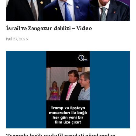
İsrail və Zəngəzur dəhlizi – Video
İyul 27, 2025
Trampla bağlı pedofil rəzaləti gündəmdən