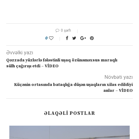
0 şərh
0
Əvvəlki yazı
Qəzzada yüzlərlə fələstinli uşaq özünəməxsus maraqlı
sülh çağırışı etdi – VİDEO
Növbəti yazı
Küçənin ortasında bataqlığa düşən uşaqların xilas edildiyi
anlar – VİDEO
ƏLAQƏLI POSTLAR