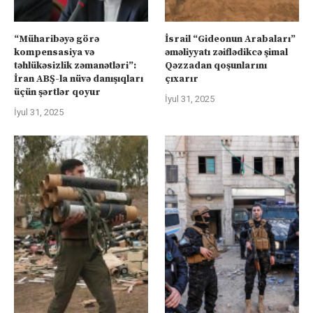
“Müharibəyə görə
İsrail “Gideonun Arabaları”
kompensasiya və
əməliyyatı zəiflədikcə şimal
təhlükəsizlik zəmanətləri”:
Qəzzadan qoşunlarını
İran ABŞ-la nüvə danışıqları
çıxarır
üçün şərtlər qoyur
İyul 31, 2025
İyul 31, 2025