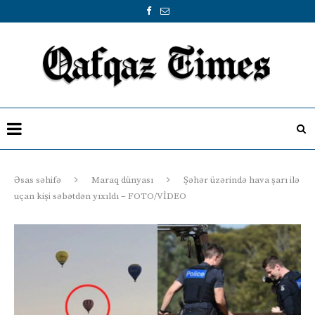
Əsas səhifə
Maraq dünyası
Şəhər üzərində hava şarı ilə
uçan kişi səbətdən yıxıldı – FOTO/VİDEO