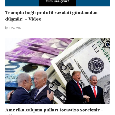
Trampla bağlı pedofil rəzaləti gündəmdən
düşmür! – Video
İyul 24, 2025
Amerika xalqının pulları təcavüzə xərclənir –