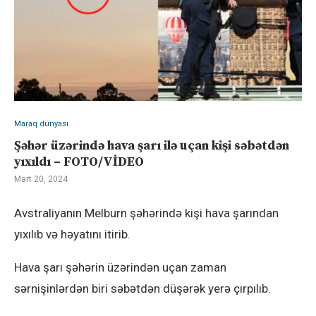
Maraq dünyası
Şəhər üzərində hava şarı ilə uçan kişi səbətdən
yıxıldı – FOTO/VİDEO
Mart 20, 2024
Avstraliyanın Melburn şəhərində kişi hava şarından
yıxılıb və həyatını itirib.
Hava şarı şəhərin üzərindən uçan zaman
sərnişinlərdən biri səbətdən düşərək yerə çırpılıb.