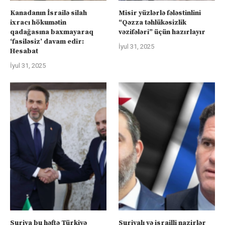
Kanadanın İsrailə silah
Misir yüzlərlə fələstinlini
ixracı hökumətin
“Qəzza təhlükəsizlik
qadağasına baxmayaraq
vəzifələri” üçün hazırlayır
‘fasiləsiz’ davam edir:
İyul 31, 2025
Hesabat
İyul 31, 2025
Suriya bu həftə Türkiyə
Suriyalı və israilli nazirlər