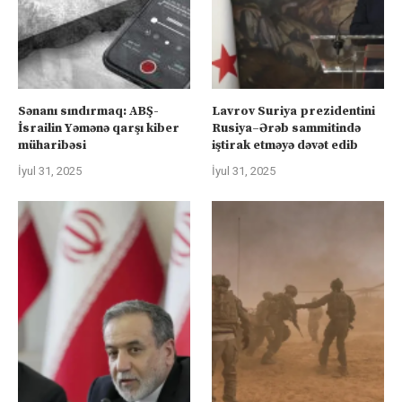
Sənanı sındırmaq: ABŞ-
Lavrov Suriya prezidentini
İsrailin Yəmənə qarşı kiber
Rusiya–Ərəb sammitində
müharibəsi
iştirak etməyə dəvət edib
İyul 31, 2025
İyul 31, 2025