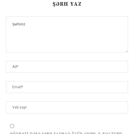
ŞƏRH YAZ
NÖVBƏTI DƏFƏ ŞƏRH YAZMAQ ÜÇÜN ADIMI, E-POÇTUMU