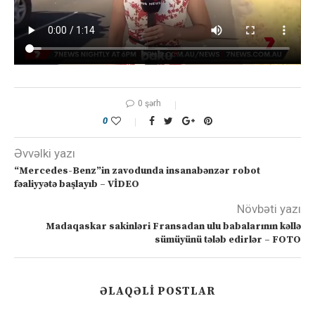
0 şərh
0
Əvvəlki yazı
“Mercedes-Benz”in zavodunda insanabənzər robot
fəaliyyətə başlayıb – VİDEO
Növbəti yazı
Madaqaskar sakinləri Fransadan ulu babalarının kəllə
sümüyünü tələb edirlər – FOTO
ƏLAQƏLI POSTLAR