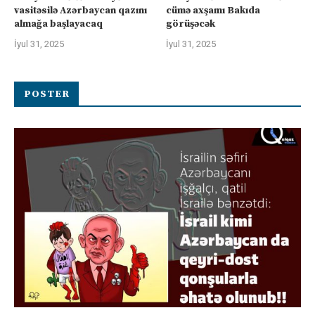
vasitəsilə Azərbaycan qazını
cümə axşamı Bakıda
almağa başlayacaq
görüşəcək
İyul 31, 2025
İyul 31, 2025
POSTER