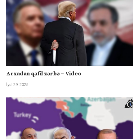
Arxadan qəfil zərbə – Video
İyul 29, 2025