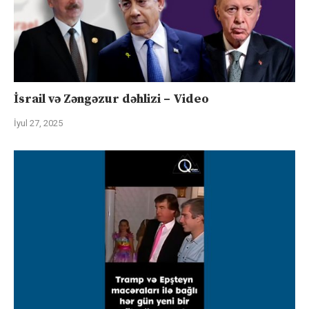
İsrail və Zəngəzur dəhlizi – Video
İyul 27, 2025