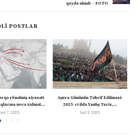
qeydə alınıb – FOTO
LI POSTLAR
ərqə yönəlmiş siyasəti
Aşura Gününün Təhrif Edilməsi:
Tü
larına necə xidmət...
2025-ci ildə Yanlış Tarix,...
İyul 7, 2025
İyul 5, 2025