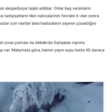
n ekspedisiya təşkil ediblər. Onlar baş verənlərin
tədqiqatların ilkin nəticələrinin fevralın 6-dan sonra
slər son vaxtlar belə hadisələrin sayının çoxaldığını
ölün yoxa çıxması ilə dekabrda Xanqalas rayonu
qə var. Məlumata görə, həmin çayın suyu hətta 40 dərəcə