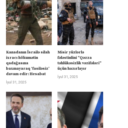
Kanadanın İsrailə silah
Misir yüzlərlə
ixracı hökumətin
fələstinlini “Qəzza
qadağasına
təhlükəsizlik vəzifələri”
baxmayaraq ‘fasiləsiz’
üçün hazırlayır
davam edir: Hesabat
İyul 31, 2025
İyul 31, 2025
rkiyə Afrikanın neft və qazına can
Türkiyə Afrikanın neft və qazın
atır –...
atır –...
İyul 4, 2025
İyul 4, 2025