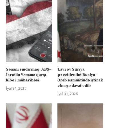
Sənanı sındırmaq: ABŞ-
Lavrov Suriya
İsrailin Yəmənə qarşı
prezidentini Rusiya–
kiber müharibəsi
Ərəb sammitində iştirak
etməyə dəvət edib
İyul 31, 2025
İyul 31, 2025