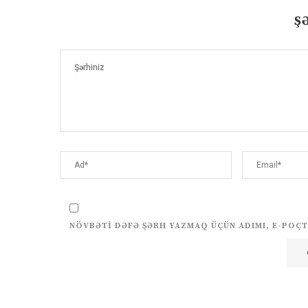
Ş
NÖVBƏTI DƏFƏ ŞƏRH YAZMAQ ÜÇÜN ADIMI, E-POÇT