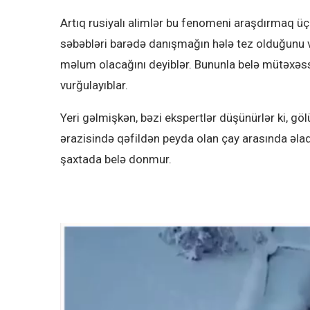
Artıq rusiyalı alimlər bu fenomeni araşdırmaq üçü
səbəbləri barədə danışmağın hələ tez olduğunu və 
məlum olacağını deyiblər. Bununla belə mütəxəssi
vurğulayıblar.
Yeri gəlmişkən, bəzi ekspertlər düşünürlər ki, g
ərazisində qəfildən peyda olan çay arasında əla
şaxtada belə donmur.