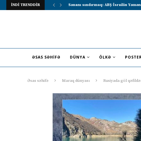
İNDİ TRENDDİR
Lavrov Suriya prezidentini Rusiya–Ərə
ƏSAS SƏHIFƏ
DÜNYA
ÖLKƏ
POSTE
Əsas səhifə
Maraq dünyası
Rusiyada göl qəfild