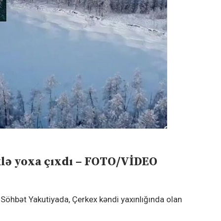
klə yoxa çıxdı – FOTO/VİDEO
. Söhbət Yakutiyada, Çerkex kəndi yaxınlığında olan