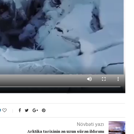
0
Növbəti yazı
Arktika tarixinin ən uzun sürən ildırımı