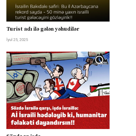
Turist adı ilə gələn yəhudilər
İyul 25, 2025