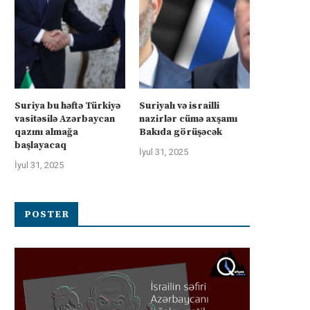
Suriya bu həftə Türkiyə
Suriyalı və israilli
vasitəsilə Azərbaycan
nazirlər cümə axşamı
qazını almağa
Bakıda görüşəcək
başlayacaq
İyul 31, 2025
İyul 31, 2025
POSTER