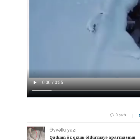
0 şərh
Əvvəlki yazı
Qadının öz qızını öldürməyə aparmasının