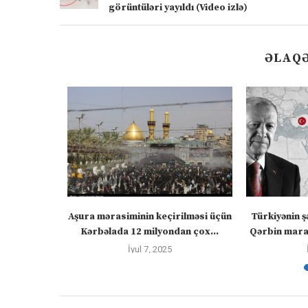
görüntüləri yayıldı (Video izlə)
ƏLAQƏ
” – video
Aşura mərasiminin keçirilməsi üçün
Türkiyənin ş
Kərbəlada 12 milyondan çox...
Qərbin maraq
İyul 7, 2025