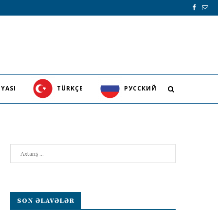
YASI
TÜRKÇE
PУССКИЙ
Search
SON ƏLAVƏLƏR