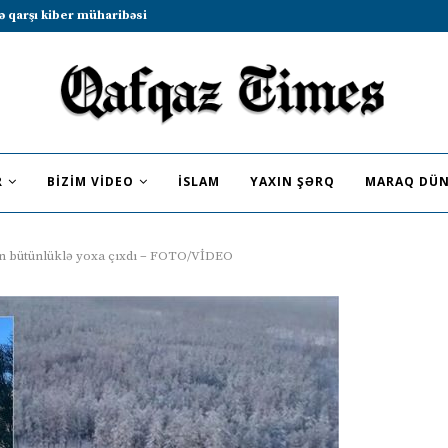
b sammitində iştirak etməyə dəvət...
R
BIZIM VIDEO
İSLAM
YAXIN ŞƏRQ
MARAQ DÜN
ən bütünlüklə yoxa çıxdı – FOTO/VİDEO