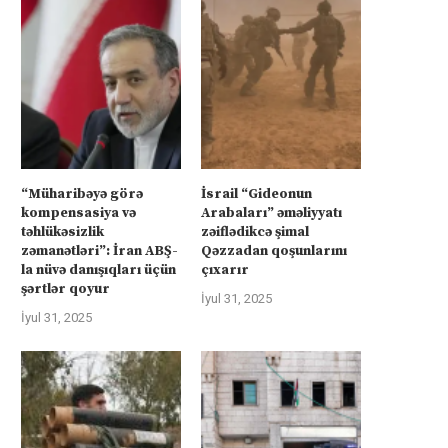
“Müharibəyə görə
İsrail “Gideonun
kompensasiya və
Arabaları” əməliyyatı
təhlükəsizlik
zəiflədikcə şimal
zəmanətləri”: İran ABŞ-
Qəzzadan qoşunlarını
la nüvə danışıqları üçün
çıxarır
şərtlər qoyur
İyul 31, 2025
İyul 31, 2025