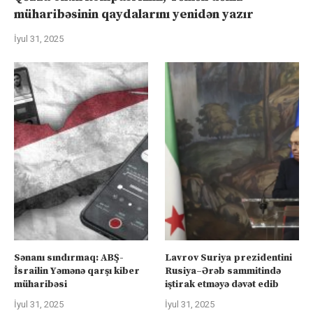
müharibəsinin qaydalarını yenidən yazır
İyul 31, 2025
Sənanı sındırmaq: ABŞ-
Lavrov Suriya prezidentini
İsrailin Yəmənə qarşı kiber
Rusiya–Ərəb sammitində
müharibəsi
iştirak etməyə dəvət edib
İyul 31, 2025
İyul 31, 2025