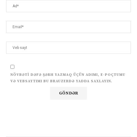
NÖVBƏTI DƏFƏ ŞƏRH YAZMAQ ÜÇÜN ADIMI, E-POÇTUMU
VƏ VEBSAYTIMI BU BRAUZERDƏ YADDA SAXLAYIN.