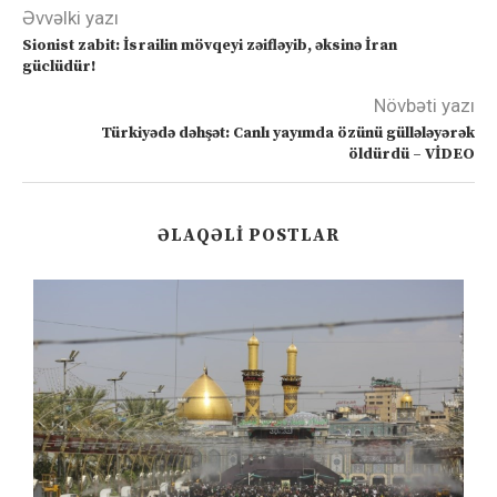
Əvvəlki yazı
Sionist zabit: İsrailin mövqeyi zəifləyib, əksinə İran
güclüdür!
Növbəti yazı
Türkiyədə dəhşət: Canlı yayımda özünü güllələyərək
öldürdü – VİDEO
ƏLAQƏLI POSTLAR