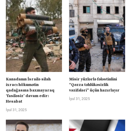
Kanadanın İsrailə silah
Misir yüzlərlə fələstinlini
ixracı hökumətin
“Qəzza təhlükəsizlik
qadağasına baxmayaraq
vəzifələri” üçün hazırlayır
‘fasiləsiz’ davam edir:
İyul 31, 2025
Hesabat
İyul 31, 2025