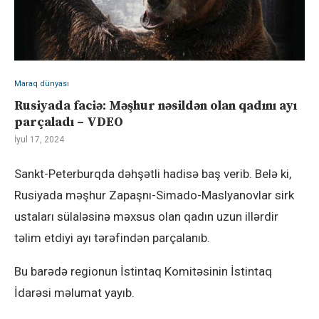
Maraq dünyası
Rusiyada faciə: Məşhur nəsildən olan qadını ayı
parçaladı – VDEO
İyul 17, 2024
Sankt-Peterburqda dəhşətli hadisə baş verib. Belə ki,
Rusiyada məşhur Zapaşnı-Simado-Maslyanovlar sirk
ustaları sülaləsinə məxsus olan qadın uzun illərdir
təlim etdiyi ayı tərəfindən parçalanıb.
Bu barədə regionun İstintaq Komitəsinin İstintaq
İdarəsi məlumat yayıb.