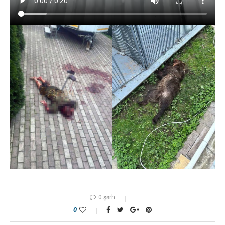
0 şərh
0