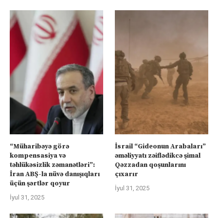
“Müharibəyə görə
İsrail “Gideonun Arabaları”
kompensasiya və
əməliyyatı zəiflədikcə şimal
təhlükəsizlik zəmanətləri”:
Qəzzadan qoşunlarını
İran ABŞ-la nüvə danışıqları
çıxarır
üçün şərtlər qoyur
İyul 31, 2025
İyul 31, 2025