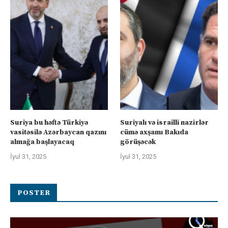
Suriya bu həftə Türkiyə
Suriyalı və israilli nazirlər
vasitəsilə Azərbaycan qazını
cümə axşamı Bakıda
almağa başlayacaq
görüşəcək
İyul 31, 2025
İyul 31, 2025
POSTER