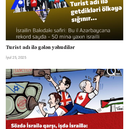
Turist adı ilə gələn yəhudilər
İyul 25, 2025