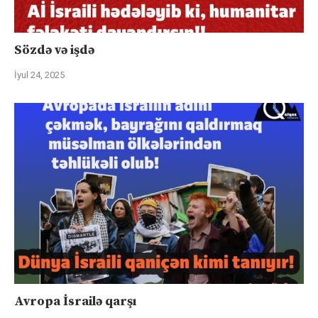
Sözdə və işdə
İyul 24, 2025
Avropa İsrailə qarşı