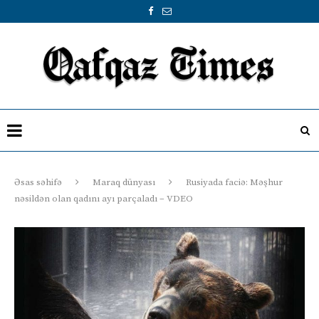
Əsas səhifə
Maraq dünyası
Rusiyada faciə: Məşhur
nəsildən olan qadını ayı parçaladı – VDEO