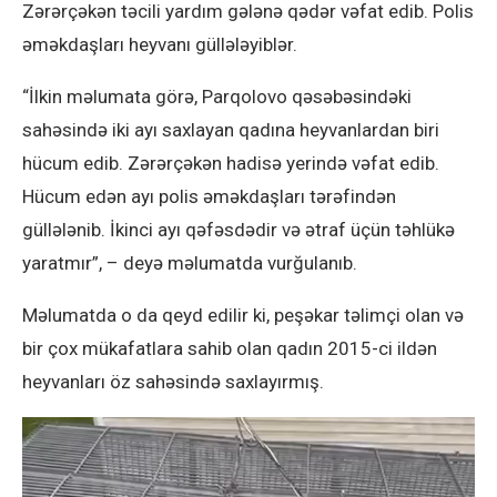
Zərərçəkən təcili yardım gələnə qədər vəfat edib. Polis
əməkdaşları heyvanı güllələyiblər.
“İlkin məlumata görə, Parqolovo qəsəbəsindəki
sahəsində iki ayı saxlayan qadına heyvanlardan biri
hücum edib. Zərərçəkən hadisə yerində vəfat edib.
Hücum edən ayı polis əməkdaşları tərəfindən
güllələnib. İkinci ayı qəfəsdədir və ətraf üçün təhlükə
yaratmır”, – deyə məlumatda vurğulanıb.
Məlumatda o da qeyd edilir ki, peşəkar təlimçi olan və
bir çox mükafatlara sahib olan qadın 2015-ci ildən
heyvanları öz sahəsində saxlayırmış.