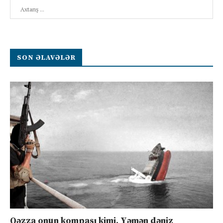
Search
SON ƏLAVƏLƏR
Qəzza onun kompası kimi, Yəmən dəniz