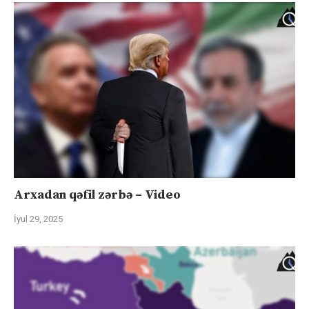
Arxadan qəfil zərbə – Video
İyul 29, 2025