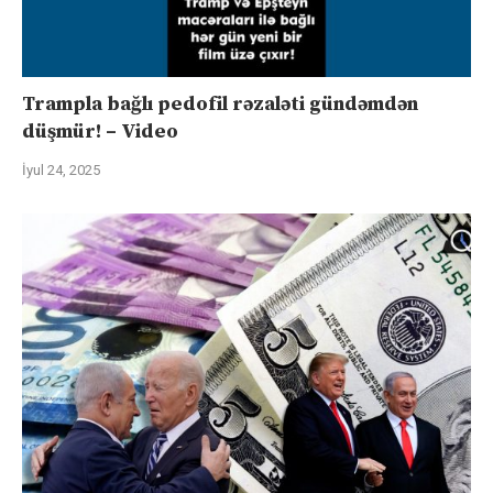
Trampla bağlı pedofil rəzaləti gündəmdən
düşmür! – Video
İyul 24, 2025