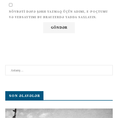
NÖVBƏTI DƏFƏ ŞƏRH YAZMAQ ÜÇÜN ADIMI, E-POÇTUMU
VƏ VEBSAYTIMI BU BRAUZERDƏ YADDA SAXLAYIN.
Search
SON ƏLAVƏLƏR