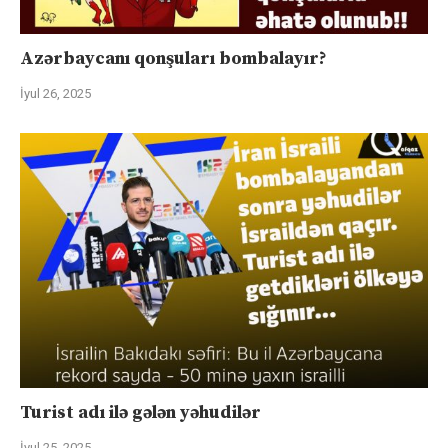
Azərbaycanı qonşuları bombalayır?
İyul 26, 2025
Turist adı ilə gələn yəhudilər
İyul 25, 2025