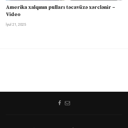
Amerika xalqının pulları təcavüzə xərclənir –
Video
İyul 21, 2025