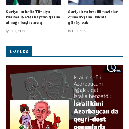
Suriya bu həftə Türkiyə
Suriyalı və israilli nazirlər
vasitəsilə Azərbaycan qazını
cümə axşamı Bakıda
almağa başlayacaq
görüşəcək
İyul 31, 2025
İyul 31, 2025
POSTER