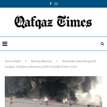
Əsas səhifə
Maraq dünyası
Rusiyada anbarda güclü
yanğın: Fəlakət sahəsi beş dəfə böyüdü (Video izlə)