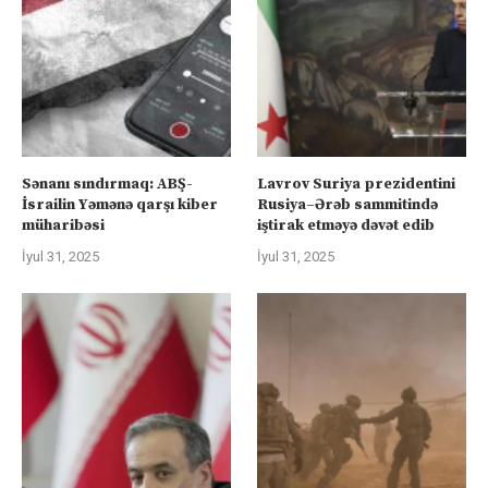
Sənanı sındırmaq: ABŞ-
Lavrov Suriya prezidentini
İsrailin Yəmənə qarşı kiber
Rusiya–Ərəb sammitində
müharibəsi
iştirak etməyə dəvət edib
İyul 31, 2025
İyul 31, 2025