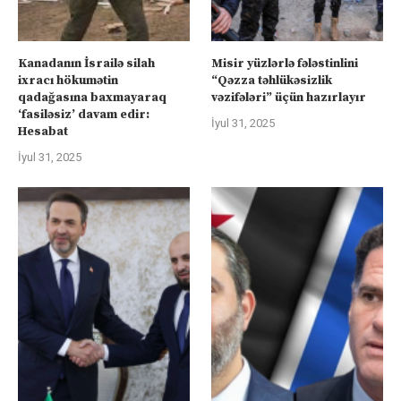
Kanadanın İsrailə silah
Misir yüzlərlə fələstinlini
ixracı hökumətin
“Qəzza təhlükəsizlik
qadağasına baxmayaraq
vəzifələri” üçün hazırlayır
‘fasiləsiz’ davam edir:
İyul 31, 2025
Hesabat
İyul 31, 2025