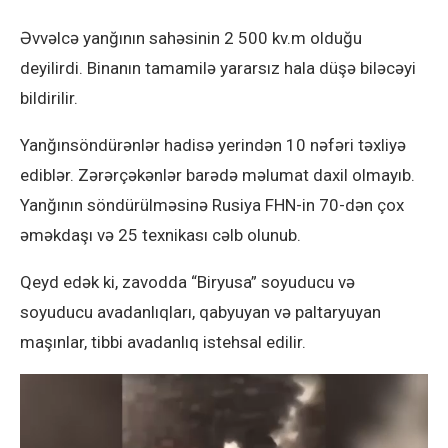
Əvvəlcə yanğının sahəsinin 2 500 kv.m olduğu
deyilirdi. Binanın tamamilə yararsız hala düşə biləcəyi
bildirilir.
Yanğınsöndürənlər hadisə yerindən 10 nəfəri təxliyə
ediblər. Zərərçəkənlər barədə məlumat daxil olmayıb.
Yanğının söndürülməsinə Rusiya FHN-in 70-dən çox
əməkdaşı və 25 texnikası cəlb olunub.
Qeyd edək ki, zavodda “Biryusa” soyuducu və
soyuducu avadanlıqları, qabyuyan və paltaryuyan
maşınlar, tibbi avadanlıq istehsal edilir.