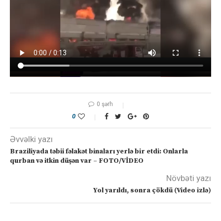
0 şərh
0
Əvvəlki yazı
Braziliyada təbii fəlakət binaları yerlə bir etdi: Onlarla
qurban və itkin düşən var – FOTO/VİDEO
Növbəti yazı
Yol yarıldı, sonra çökdü (Video izlə)