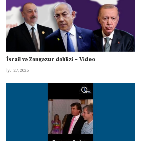
İsrail və Zəngəzur dəhlizi – Video
İyul 27, 2025