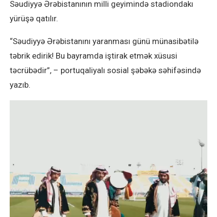
Səudiyyə Ərəbistanının milli geyimində stadiondakı
yürüşə qatılır.
“Səudiyyə Ərəbistanını yaranması günü münasibətilə
təbrik edirik! Bu bayramda iştirak etmək xüsusi
təcrübədir”, – portuqaliyalı sosial şəbəkə səhifəsində
yazıb.