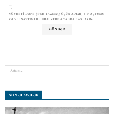
NÖVBƏTI DƏFƏ ŞƏRH YAZMAQ ÜÇÜN ADIMI, E-POÇTUMU
VƏ VEBSAYTIMI BU BRAUZERDƏ YADDA SAXLAYIN.
Search
SON ƏLAVƏLƏR