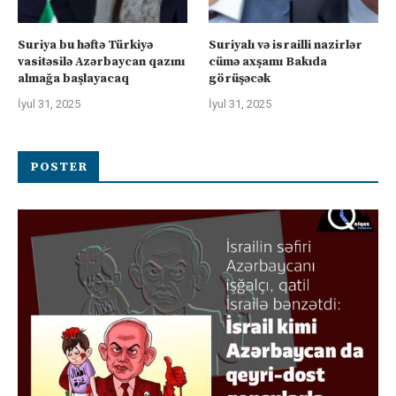
Suriya bu həftə Türkiyə
Suriyalı və israilli nazirlər
vasitəsilə Azərbaycan qazını
cümə axşamı Bakıda
almağa başlayacaq
görüşəcək
İyul 31, 2025
İyul 31, 2025
POSTER