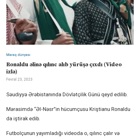
Maraq dünyası
Ronaldu əlinə qılınc alıb yürüşə çıxdı (Video
izlə)
Fevral 23, 2023
Səudiyyə Ərəbistanında Dövlətçilik Günü qeyd edilib.
Mərasimdə “Əl-Nəsr”in hücumçusu Kriştianu Ronaldu
da iştirak edib.
Futbolçunun yayımladığı videoda o, qılınc çalır və