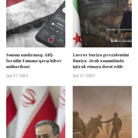
Sənanı sındırmaq: ABŞ-
Lavrov Suriya prezidentini
İsrailin Yəmənə qarşı kiber
Rusiya–Ərəb sammitində
müharibəsi
iştirak etməyə dəvət edib
İyul 31, 2025
İyul 31, 2025