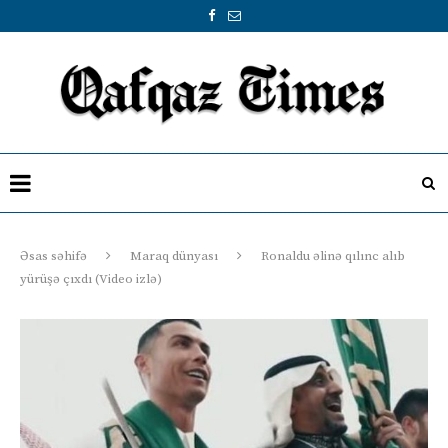
Əsas səhifə
Maraq dünyası
Ronaldu əlinə qılınc alıb
yürüşə çıxdı (Video izlə)