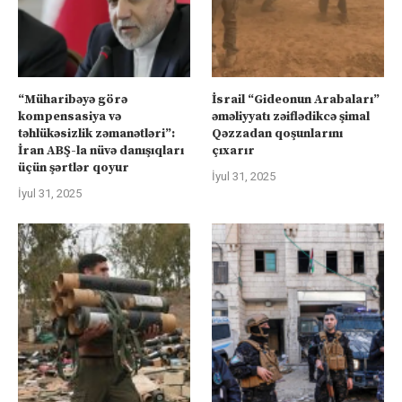
“Müharibəyə görə
İsrail “Gideonun Arabaları”
kompensasiya və
əməliyyatı zəiflədikcə şimal
təhlükəsizlik zəmanətləri”:
Qəzzadan qoşunlarını
İran ABŞ-la nüvə danışıqları
çıxarır
üçün şərtlər qoyur
İyul 31, 2025
İyul 31, 2025