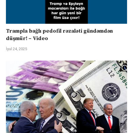
Trampla bağlı pedofil rəzaləti gündəmdən
düşmür! – Video
İyul 24, 2025