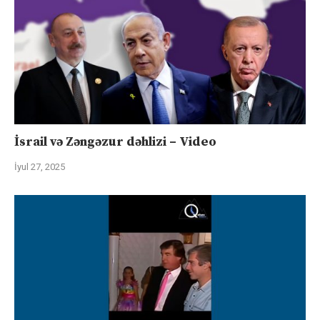
İsrail və Zəngəzur dəhlizi – Video
İyul 27, 2025