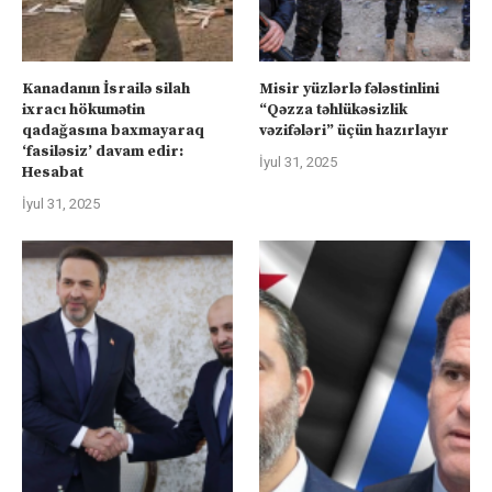
Kanadanın İsrailə silah
Misir yüzlərlə fələstinlini
ixracı hökumətin
“Qəzza təhlükəsizlik
qadağasına baxmayaraq
vəzifələri” üçün hazırlayır
‘fasiləsiz’ davam edir:
İyul 31, 2025
Hesabat
İyul 31, 2025