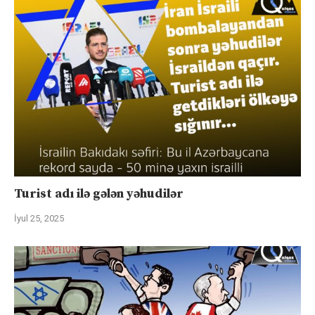
Turist adı ilə gələn yəhudilər
İyul 25, 2025