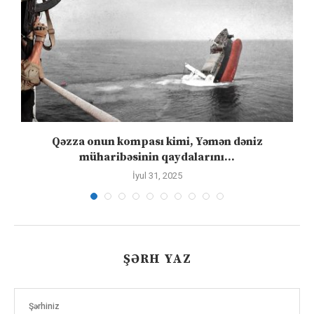
Qəzza onun kompası kimi, Yəmən dəniz
S
müharibəsinin qaydalarını...
İyul 31, 2025
ŞƏRH YAZ