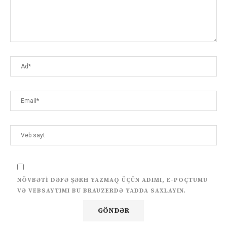
NÖVBƏTI DƏFƏ ŞƏRH YAZMAQ ÜÇÜN ADIMI, E-POÇTUMU
VƏ VEBSAYTIMI BU BRAUZERDƏ YADDA SAXLAYIN.