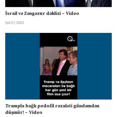
İsrail və Zəngəzur dəhlizi – Video
İyul 27, 2025
Trampla bağlı pedofil rəzaləti gündəmdən
düşmür! – Video