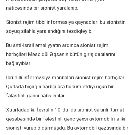
nəticəsində bir sionist yaralanıb.
Sionist rejim tibbi informasiya qaynaqları bu sionistin
soyuq silahla yaralandığını təsdiqləyib.
Bu anti-israil əməliyyatın ardınca sionist rejim
hərbçiləri Məscidül Əqsanın bütün giriş qapılarını
bağlayıblar.
İbri dilli informasiya mənbələri sionist rejim hərbçiləri
Qüdsdə bıçaqla hərbçilərə hücum etdiyi üçün bir
fələstinli gənci həbs eiblər.
Xatırladaq ki, fevralın 10-da da sionist sakinli Ramut
qəsəbəsində bir fələstinli gənc şəxsi avtomobili ilə iki
sionisti vurub öldürmüşdü. Bu avtomobil qəzasında bir