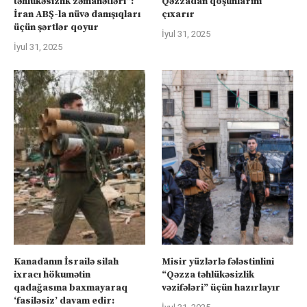
təhlükəsizlik zəmanətləri”:
Qəzzadan qoşunlarını
İran ABŞ-la nüvə danışıqları
çıxarır
üçün şərtlər qoyur
İyul 31, 2025
İyul 31, 2025
Kanadanın İsrailə silah
Misir yüzlərlə fələstinlini
ixracı hökumətin
“Qəzza təhlükəsizlik
qadağasına baxmayaraq
vəzifələri” üçün hazırlayır
‘fasiləsiz’ davam edir: