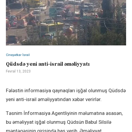
Cinayətkar İsrail
Qüdsdə yeni anti-israil əməliyyatı
Fevral 13, 2023
Fələstin informasiya qaynaqları işğal olunmuş Qüdsdə
yeni anti-israil əməliyyatından xəbər verirlər.
Təsnim İnformasiya Agentliyinin məlumatına əsasən,
bu əməliyyat işğal olunmuş Qüdsün Babul Silsilə
məntəqəsinin girişində baş verib. Əməliyyat