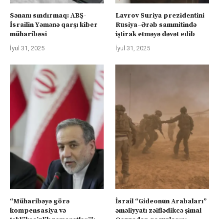
Sənanı sındırmaq: ABŞ-
Lavrov Suriya prezidentini
İsrailin Yəmənə qarşı kiber
Rusiya–Ərəb sammitində
müharibəsi
iştirak etməyə dəvət edib
İyul 31, 2025
İyul 31, 2025
“Müharibəyə görə
İsrail “Gideonun Arabaları”
kompensasiya və
əməliyyatı zəiflədikcə şimal