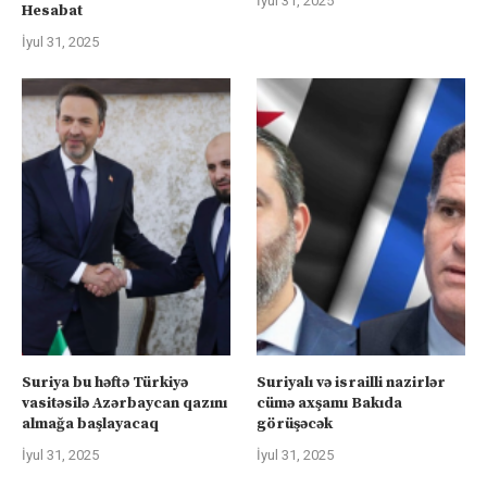
İyul 31, 2025
Hesabat
İyul 31, 2025
Suriya bu həftə Türkiyə
Suriyalı və israilli nazirlər
vasitəsilə Azərbaycan qazını
cümə axşamı Bakıda
almağa başlayacaq
görüşəcək
İyul 31, 2025
İyul 31, 2025