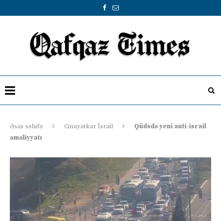
Əsas səhifə
Cinayətkar İsrail
Qüdsdə yeni anti-israil
əməliyyatı