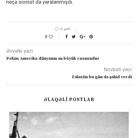
neçə sionist də yaralanmışdı.
0 şərh
0
Əvvəlki yazı
Pekin: Amerika dünyanın ən böyük casusudur
Növbəti yazı
Fələstin bu gün də şəhid verdi
ƏLAQƏLI POSTLAR