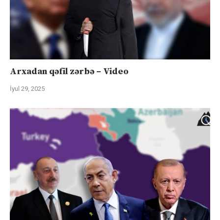
Arxadan qəfil zərbə – Video
İyul 29, 2025