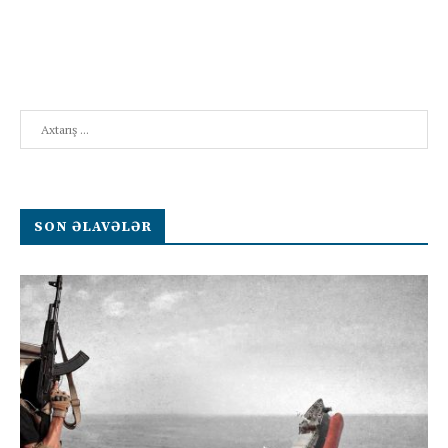
Search
SON ƏLAVƏLƏR