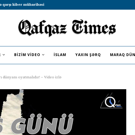
b sammitində iştirak etməyə dəvət...
R
BIZIM VIDEO
İSLAM
YAXIN ŞƏRQ
MARAQ DÜN
 dünyanı oyatmalıdır! – Video izlə