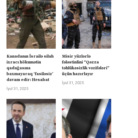
Qəzzadan qoşunlarını...
‘fasiləsiz’...
İyul 31, 2025
İyul 31, 2025
Kanadanın İsrailə silah
Misir yüzlərlə
ixracı hökumətin
fələstinlini “Qəzza
qadağasına
təhlükəsizlik vəzifələri”
baxmayaraq ‘fasiləsiz’
üçün hazırlayır
davam edir: Hesabat
İyul 31, 2025
İyul 31, 2025