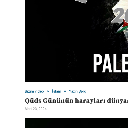
Bizim video
İslam
Yaxın Şərq
Qüds Gününün harayları dünyanı
Mart 23, 2024