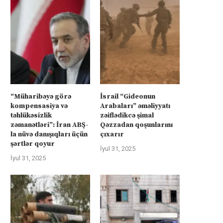
“Müharibəyə görə
İsrail “Gideonun
kompensasiya və
Arabaları” əməliyyatı
təhlükəsizlik
zəiflədikcə şimal
zəmanətləri”: İran ABŞ-
Qəzzadan qoşunlarını
la nüvə danışıqları üçün
çıxarır
şərtlər qoyur
İyul 31, 2025
İyul 31, 2025
İsrail “Gideonun Arabaları”
Kanadanın İsrailə silah ixra
əməliyyatı zəiflədikcə şimal
hökumətin qadağasına baxma