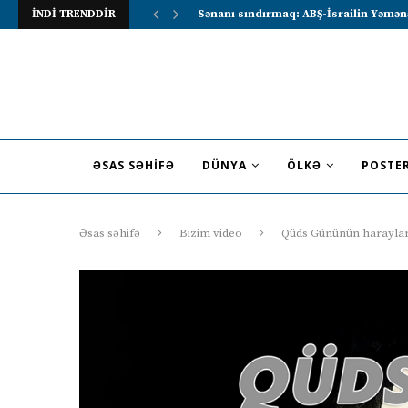
İNDİ TRENDDİR
Lavrov Suriya prezidentini Rusiya–Ərə
ƏSAS SƏHIFƏ
DÜNYA
ÖLKƏ
POSTE
Əsas səhifə
Bizim video
Qüds Gününün harayları