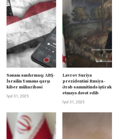
Sənanı sındırmaq: ABŞ-
Lavrov Suriya
İsrailin Yəmənə qarşı
prezidentini Rusiya–
kiber müharibəsi
Ərəb sammitində iştirak
etməyə dəvət edib
İyul 31, 2025
İyul 31, 2025