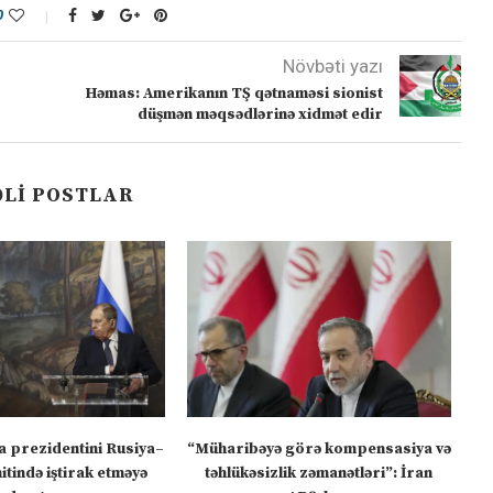
0
Növbəti yazı
Həmas: Amerikanın TŞ qətnaməsi sionist
düşmən məqsədlərinə xidmət edir
LI POSTLAR
a prezidentini Rusiya–
“Müharibəyə görə kompensasiya və
tində iştirak etməyə
təhlükəsizlik zəmanətləri”: İran