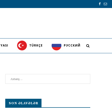
YASI
TÜRKÇE
PУССКИЙ
Search
SON ƏLAVƏLƏR