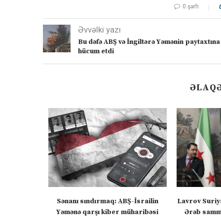
0 şərh
Əvvəlki yazı
Bu dəfə ABŞ və İngiltərə Yəmənin paytaxtına
hücum etdi
ƏLAQƏ
 Azərbaycan
Sənanı sındırmaq: ABŞ-İsrailin
Lavrov Suriy
yir
Yəmənə qarşı kiber müharibəsi
Ərəb sammi