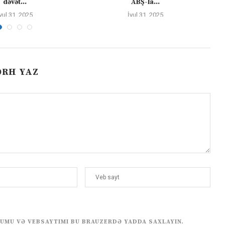
dəvət...
ABŞ-la...
yul 31, 2025
İyul 31, 2025
ƏRH YAZ
UMU VƏ VEBSAYTIMI BU BRAUZERDƏ YADDA SAXLAYIN.