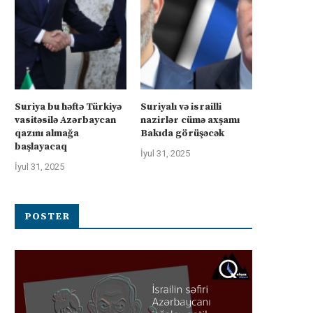
Suriya bu həftə Türkiyə
Suriyalı və israilli
vasitəsilə Azərbaycan
nazirlər cümə axşamı
qazını almağa
Bakıda görüşəcək
başlayacaq
İyul 31, 2025
İyul 31, 2025
POSTER