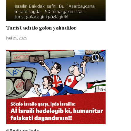
Turist adı ilə gələn yəhudilər
İyul 25, 2025