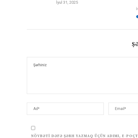
İyul 31, 2025
İ
Ş
NÖVBƏTI DƏFƏ ŞƏRH YAZMAQ ÜÇÜN ADIMI, E-POÇT