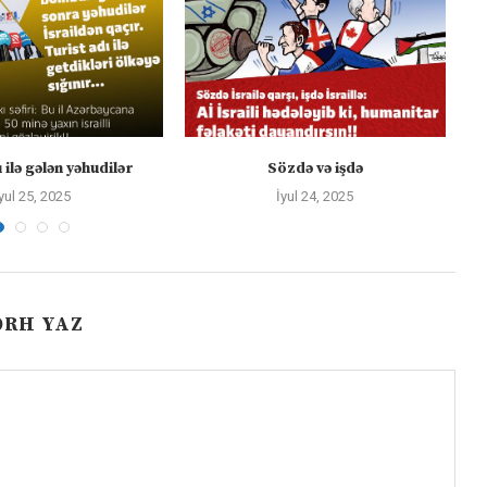
 ilə gələn yəhudilər
Sözdə və işdə
yul 25, 2025
İyul 24, 2025
ƏRH YAZ