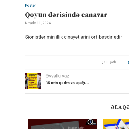
Poster
Qoyun dərisində canavar
Noyabr 11, 2024
Sionistlər min illik cinayətlərini ört-basdır edir
0 şərh
Əvvəlki yazı
35 min qadın və uşağı…
ƏLAQƏ