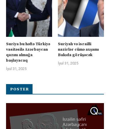
Suriya bu həftə Türkiyə
Suriyalı və israilli
vasitəsilə Azərbaycan
nazirlər cümə axşamı
qazını almağa
Bakıda görüşəcək
başlayacaq
İyul 31, 2025
İyul 31, 2025
POSTER