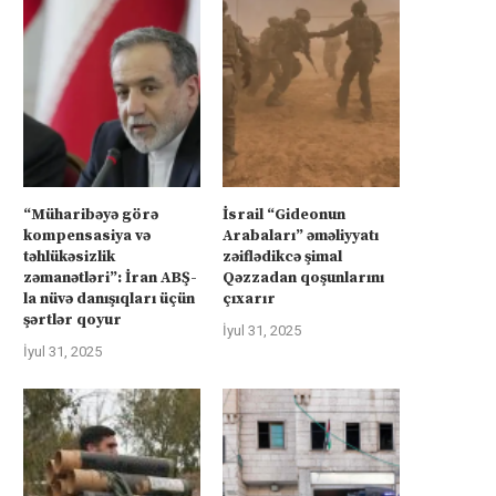
Avropa İsrailə qarşı
Bakı Kiyevin yanında
İyul 22, 2025
İyul 21, 2025
“Müharibəyə görə
İsrail “Gideonun
kompensasiya və
Arabaları” əməliyyatı
təhlükəsizlik
zəiflədikcə şimal
zəmanətləri”: İran ABŞ-
Qəzzadan qoşunlarını
la nüvə danışıqları üçün
çıxarır
şərtlər qoyur
İyul 31, 2025
İyul 31, 2025