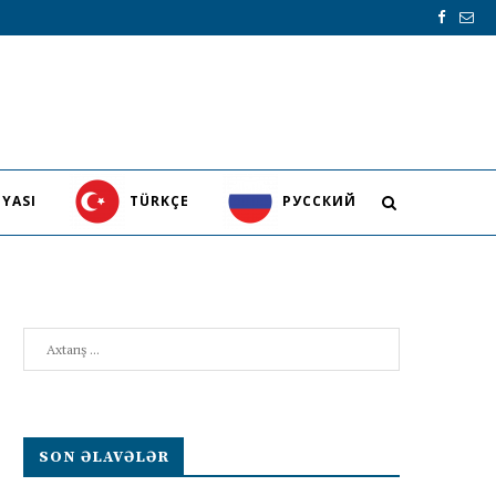
YASI
TÜRKÇE
PУССКИЙ
Search
SON ƏLAVƏLƏR