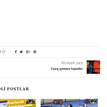
0
Növbəti yazı
Uşaq qanına təşnələr
LI POSTLAR