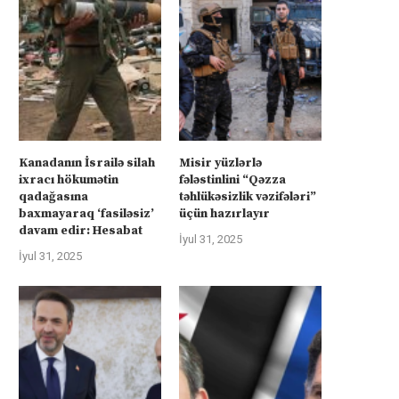
Kanadanın İsrailə silah
Misir yüzlərlə
ixracı hökumətin
fələstinlini “Qəzza
qadağasına
təhlükəsizlik vəzifələri”
baxmayaraq ‘fasiləsiz’
üçün hazırlayır
davam edir: Hesabat
İyul 31, 2025
İyul 31, 2025