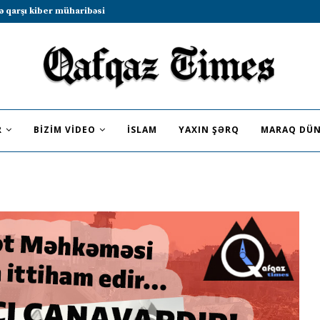
b sammitində iştirak etməyə dəvət...
R
BIZIM VIDEO
İSLAM
YAXIN ŞƏRQ
MARAQ DÜN