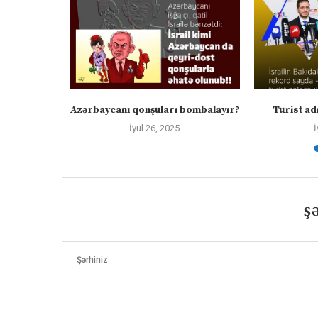
tanda
Azərbaycanı qonşuları bombalayır?
Turist adı
İyul 26, 2025
İ
Ş