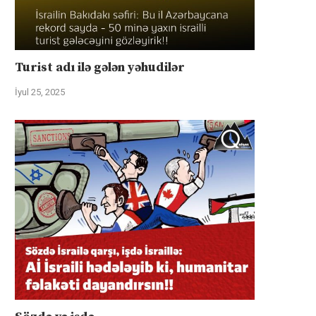
Turist adı ilə gələn yəhudilər
İyul 25, 2025