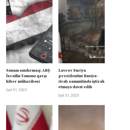
Sənanı sındırmaq: ABŞ-
Lavrov Suriya
İsrailin Yəmənə qarşı
prezidentini Rusiya–
kiber müharibəsi
Ərəb sammitində iştirak
etməyə dəvət edib
İyul 31, 2025
İyul 31, 2025