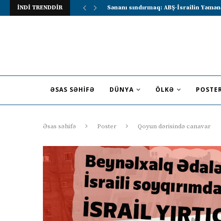
İNDİ TRENDDİR
Lavrov Suriya prezidentini Rusiya–Ərə
ƏSAS SƏHIFƏ
DÜNYA
ÖLKƏ
POSTE
Əsas səhifə
Poster
Qoyun dərisində canavar