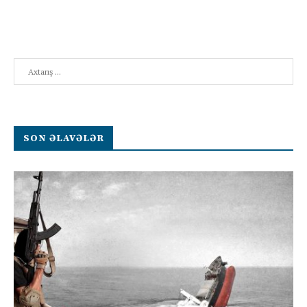
Search
SON ƏLAVƏLƏR