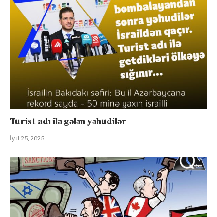
Turist adı ilə gələn yəhudilər
İyul 25, 2025