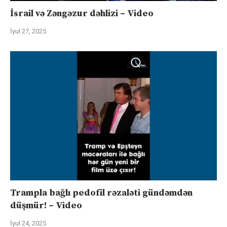
İsrail və Zəngəzur dəhlizi – Video
İyul 27, 2025
Trampla bağlı pedofil rəzaləti gündəmdən
düşmür! – Video
İyul 24, 2025