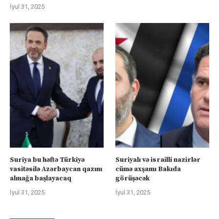
İyul 31, 2025
Suriya bu həftə Türkiyə
Suriyalı və israilli nazirlər
vasitəsilə Azərbaycan qazını
cümə axşamı Bakıda
almağa başlayacaq
görüşəcək
İyul 31, 2025
İyul 31, 2025