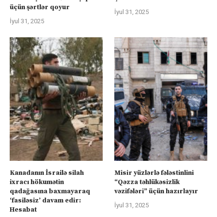
üçün şərtlər qoyur
İyul 31, 2025
İyul 31, 2025
Kanadanın İsrailə silah
Misir yüzlərlə fələstinlini
ixracı hökumətin
“Qəzza təhlükəsizlik
qadağasına baxmayaraq
vəzifələri” üçün hazırlayır
‘fasiləsiz’ davam edir:
İyul 31, 2025
Hesabat