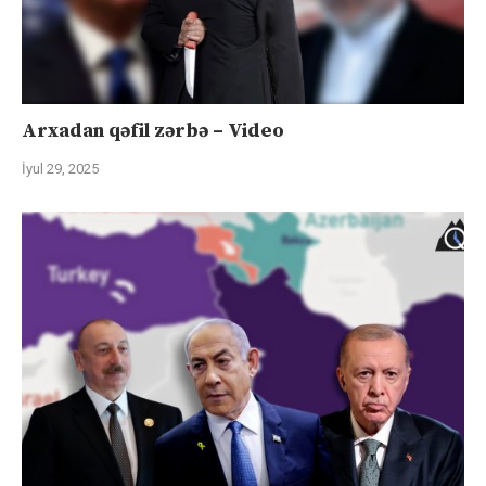
Arxadan qəfil zərbə – Video
İyul 29, 2025