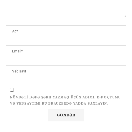
NÖVBƏTI DƏFƏ ŞƏRH YAZMAQ ÜÇÜN ADIMI, E-POÇTUMU
VƏ VEBSAYTIMI BU BRAUZERDƏ YADDA SAXLAYIN.