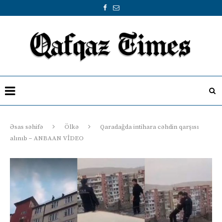
Əsas səhifə
Ölkə
Qaradağda intihara cəhdin qarşısı
alınıb – ANBAAN VİDEO