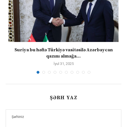
ə
Suriya bu həftə Türkiyə vasitəsilə Azərbaycan
qazını almağa...
İyul 31, 2025
ŞƏRH YAZ