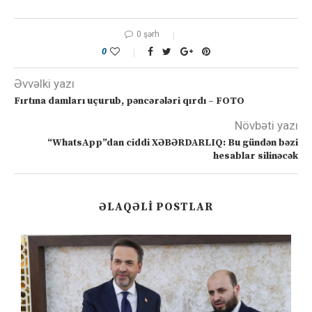
0 şərh
0
Əvvəlki yazı
Fırtına damları uçurub, pəncərələri qırdı – FOTO
Növbəti yazı
“WhatsApp”dan ciddi XƏBƏRDARLIQ: Bu gündən bəzi
hesablar silinəcək
ƏLAQƏLI POSTLAR