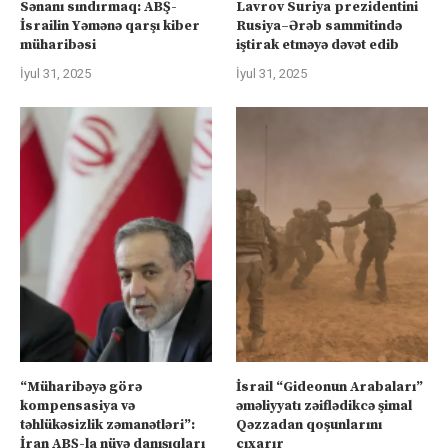
Sənanı sındırmaq: ABŞ-
Lavrov Suriya prezidentini
İsrailin Yəmənə qarşı kiber
Rusiya–Ərəb sammitində
müharibəsi
iştirak etməyə dəvət edib
İyul 31, 2025
İyul 31, 2025
“Müharibəyə görə
İsrail “Gideonun Arabaları”
kompensasiya və
əməliyyatı zəiflədikcə şimal
təhlükəsizlik zəmanətləri”:
Qəzzadan qoşunlarını
İran ABŞ-la nüvə danışıqları
çıxarır