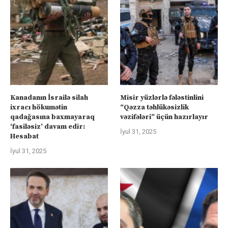
Kanadanın İsrailə silah
Misir yüzlərlə fələstinlini
ixracı hökumətin
“Qəzza təhlükəsizlik
qadağasına baxmayaraq
vəzifələri” üçün hazırlayır
‘fasiləsiz’ davam edir:
İyul 31, 2025
Hesabat
İyul 31, 2025