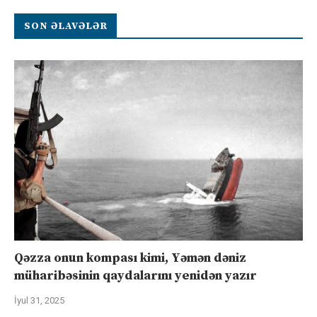
SON ƏLAVƏLƏR
Qəzza onun kompası kimi, Yəmən dəniz
müharibəsinin qaydalarını yenidən yazır
İyul 31, 2025