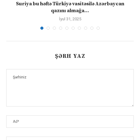
ə
Suriya bu həftə Türkiyə vasitəsilə Azərbaycan
qazını almağa...
İyul 31, 2025
ŞƏRH YAZ