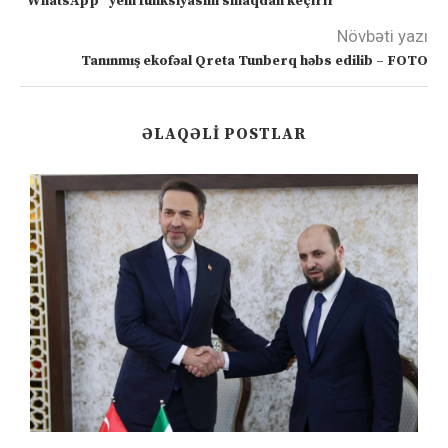
“WhatsApp” yeni funksiyasını sınaqdan keçirir
Növbəti yazı
Tanınmış ekofəal Qreta Tunberq həbs edilib – FOTO
ƏLAQƏLI POSTLAR