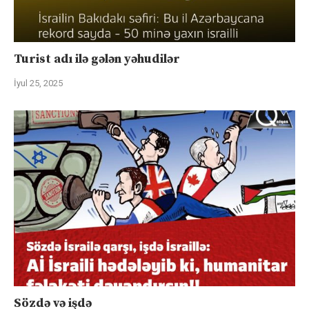
Turist adı ilə gələn yəhudilər
İyul 25, 2025
Sözdə və işdə