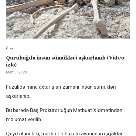
Ölkə
Qarabağda insan sümükləri aşkarlanıb (Video
izlə)
Mart 3, 2023
Füzulidə mina axtarışları zamanı insan sümükləri
aşkarlanıb.
Bu barədə Baş Prokurorluğun Mətbuat Xidmətindən
məlumat verilib.
Qeyd olunub ki, martın 1-i Füzuli rayonunun işğaldan