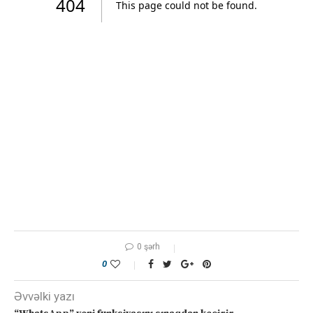
0 şərh
0
Əvvəlki yazı