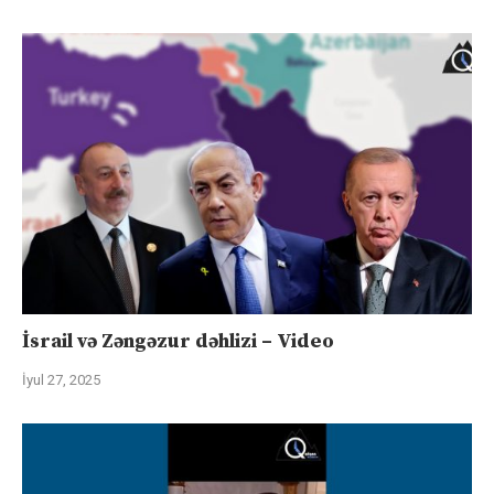
İsrail və Zəngəzur dəhlizi – Video
İyul 27, 2025