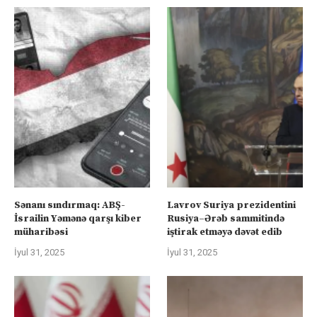
Sənanı sındırmaq: ABŞ-
Lavrov Suriya prezidentini
İsrailin Yəmənə qarşı kiber
Rusiya–Ərəb sammitində
müharibəsi
iştirak etməyə dəvət edib
İyul 31, 2025
İyul 31, 2025