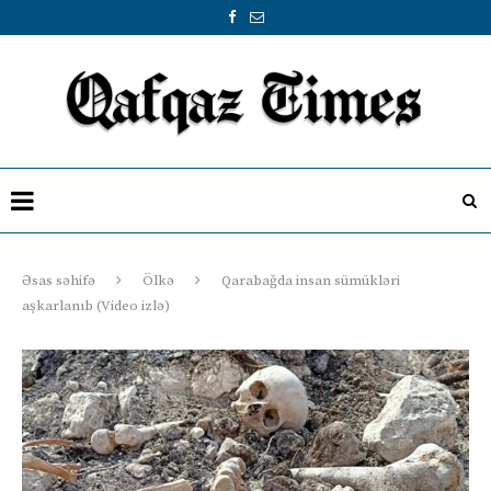
Əsas səhifə
Ölkə
Qarabağda insan sümükləri
aşkarlanıb (Video izlə)