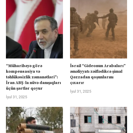
“Müharibəyə görə
İsrail “Gideonun Arabaları”
kompensasiya və
əməliyyatı zəiflədikcə şimal
təhlükəsizlik zəmanətləri”:
Qəzzadan qoşunlarını
İran ABŞ-la nüvə danışıqları
çıxarır
üçün şərtlər qoyur
İyul 31, 2025
İyul 31, 2025