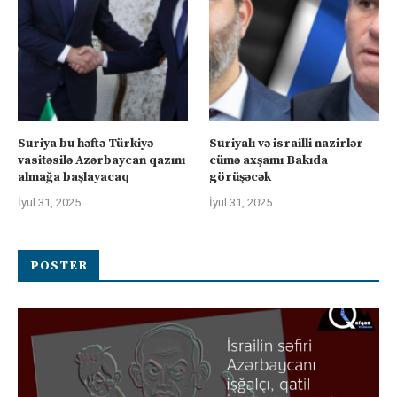
Suriya bu həftə Türkiyə
Suriyalı və israilli nazirlər
vasitəsilə Azərbaycan qazını
cümə axşamı Bakıda
almağa başlayacaq
görüşəcək
İyul 31, 2025
İyul 31, 2025
POSTER