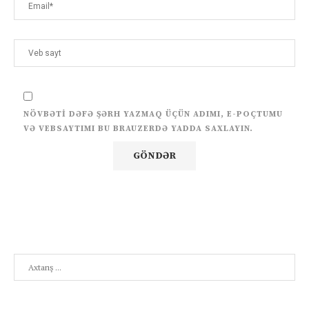
NÖVBƏTI DƏFƏ ŞƏRH YAZMAQ ÜÇÜN ADIMI, E-POÇTUMU
VƏ VEBSAYTIMI BU BRAUZERDƏ YADDA SAXLAYIN.
Search