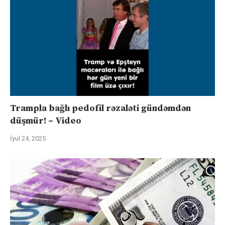
Trampla bağlı pedofil rəzaləti gündəmdən
düşmür! – Video
İyul 24, 2025