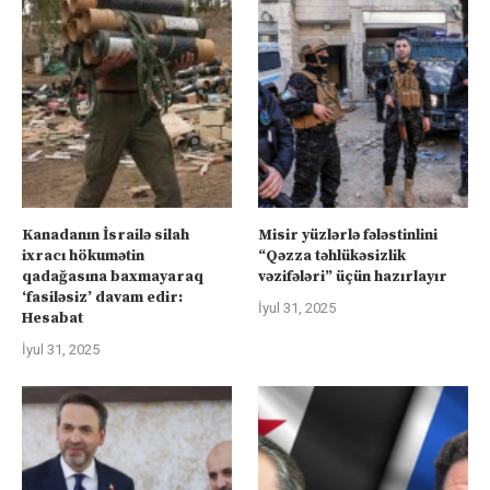
Kanadanın İsrailə silah
Misir yüzlərlə fələstinlini
ixracı hökumətin
“Qəzza təhlükəsizlik
qadağasına baxmayaraq
vəzifələri” üçün hazırlayır
‘fasiləsiz’ davam edir:
İyul 31, 2025
Hesabat
İyul 31, 2025