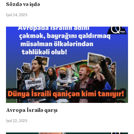
Sözdə və işdə
İyul 24, 2025
Avropa İsrailə qarşı
İyul 22, 2025