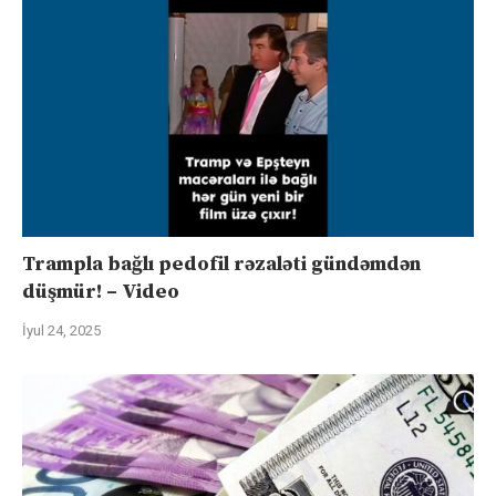
Trampla bağlı pedofil rəzaləti gündəmdən
düşmür! – Video
İyul 24, 2025