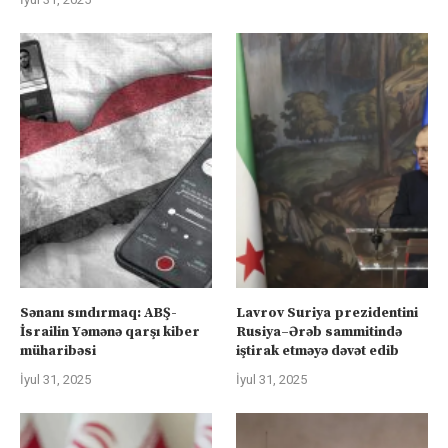
Sənanı sındırmaq: ABŞ-
Lavrov Suriya prezidentini
İsrailin Yəmənə qarşı kiber
Rusiya–Ərəb sammitində
müharibəsi
iştirak etməyə dəvət edib
İyul 31, 2025
İyul 31, 2025