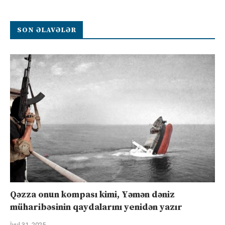
SON ƏLAVƏLƏR
Qəzza onun kompası kimi, Yəmən dəniz
müharibəsinin qaydalarını yenidən yazır
İyul 31, 2025