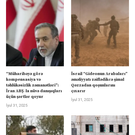
“Müharibəyə görə
İsrail “Gideonun Arabaları”
kompensasiya və
əməliyyatı zəiflədikcə şimal
təhlükəsizlik zəmanətləri”:
Qəzzadan qoşunlarını
İran ABŞ-la nüvə danışıqları
çıxarır
üçün şərtlər qoyur
İyul 31, 2025
İyul 31, 2025