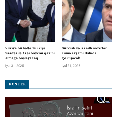
Suriya bu həftə Türkiyə
Suriyalı və israilli nazirlər
vasitəsilə Azərbaycan qazını
cümə axşamı Bakıda
almağa başlayacaq
görüşəcək
İyul 31, 2025
İyul 31, 2025
POSTER