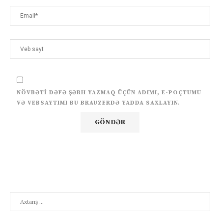
NÖVBƏTI DƏFƏ ŞƏRH YAZMAQ ÜÇÜN ADIMI, E-POÇTUMU
VƏ VEBSAYTIMI BU BRAUZERDƏ YADDA SAXLAYIN.
Search