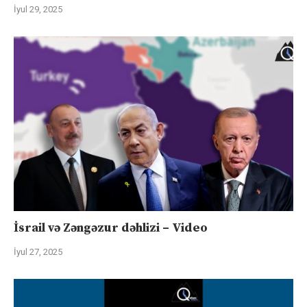
İyul 29, 2025
İsrail və Zəngəzur dəhlizi – Video
İyul 27, 2025