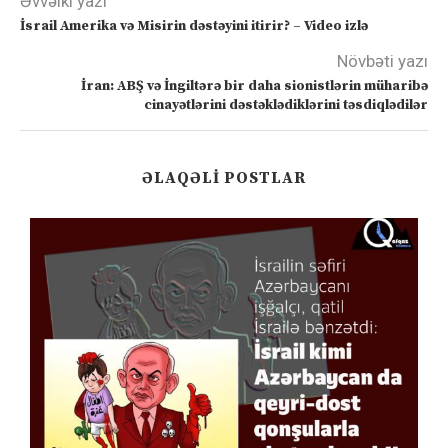
Əvvəlki yazı
İsrail Amerika və Misirin dəstəyini itirir? – Video izlə
Növbəti yazı
İran: ABŞ və İngiltərə bir daha sionistlərin müharibə
cinayətlərini dəstəklədiklərini təsdiqlədilər
ƏLAQƏLI POSTLAR