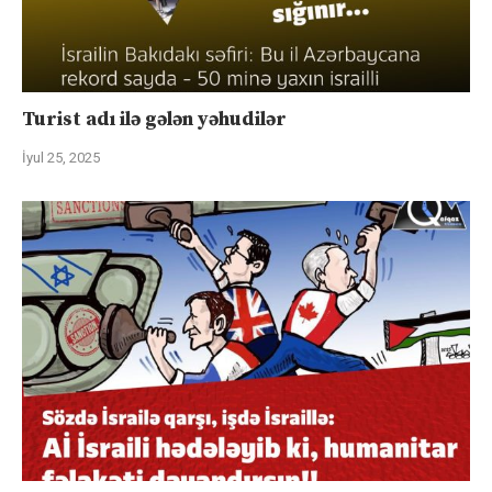
Turist adı ilə gələn yəhudilər
İyul 25, 2025