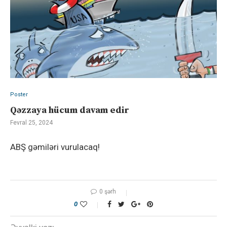
Poster
Qəzzaya hücum davam edir
Fevral 25, 2024
ABŞ gəmiləri vurulacaq!
0 şərh
0