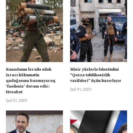
Kanadanın İsrailə silah
Misir yüzlərlə fələstinlini
ixracı hökumətin
“Qəzza təhlükəsizlik
qadağasına baxmayaraq
vəzifələri” üçün hazırlayır
‘fasiləsiz’ davam edir:
İyul 31, 2025
Hesabat
İyul 31, 2025