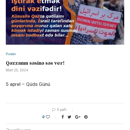
Poster
Qəzzanın səsinə səs ver!
Mart 25, 2024
5 aprel – Qüds Günü
0 şərh
0