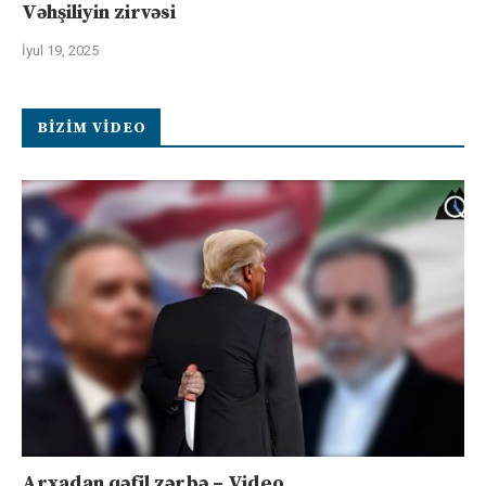
Vəhşiliyin zirvəsi
İyul 19, 2025
BIZIM VIDEO
Arxadan qəfil zərbə – Video