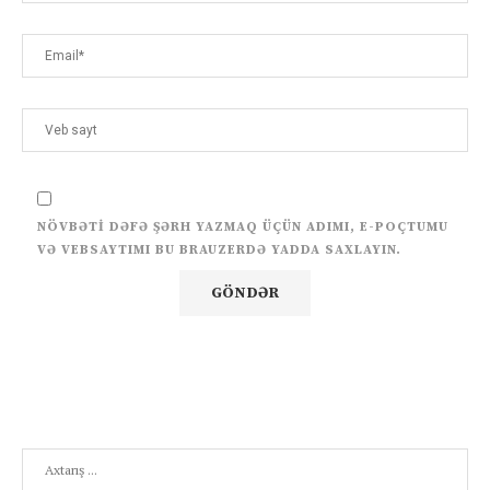
NÖVBƏTI DƏFƏ ŞƏRH YAZMAQ ÜÇÜN ADIMI, E-POÇTUMU
VƏ VEBSAYTIMI BU BRAUZERDƏ YADDA SAXLAYIN.
Search