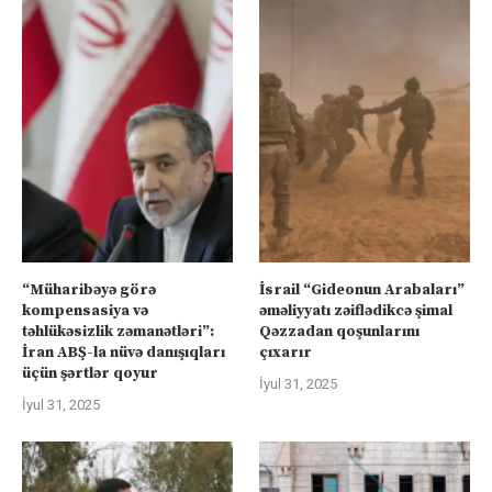
“Müharibəyə görə
İsrail “Gideonun Arabaları”
kompensasiya və
əməliyyatı zəiflədikcə şimal
təhlükəsizlik zəmanətləri”:
Qəzzadan qoşunlarını
İran ABŞ-la nüvə danışıqları
çıxarır
üçün şərtlər qoyur
İyul 31, 2025
İyul 31, 2025