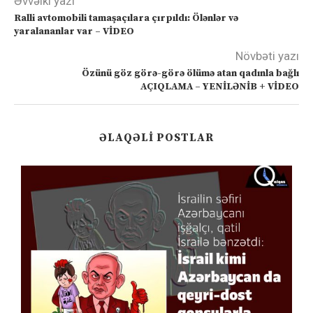
Əvvəlki yazı
Ralli avtomobili tamaşaçılara çırpıldı: Ölənlər və
yaralananlar var – VİDEO
Növbəti yazı
Özünü göz görə-görə ölümə atan qadınla bağlı
AÇIQLAMA – YENİLƏNİB + VİDEO
ƏLAQƏLI POSTLAR