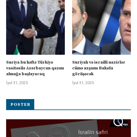
Suriya bu həftə Türkiyə
Suriyalı və israilli nazirlər
vasitəsilə Azərbaycan qazını
cümə axşamı Bakıda
almağa başlayacaq
görüşəcək
İyul 31, 2025
İyul 31, 2025
POSTER