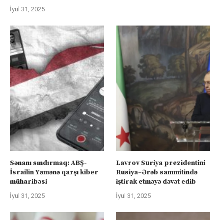
İyul 31, 2025
Sənanı sındırmaq: ABŞ-
Lavrov Suriya prezidentini
İsrailin Yəmənə qarşı kiber
Rusiya–Ərəb sammitində
müharibəsi
iştirak etməyə dəvət edib
İyul 31, 2025
İyul 31, 2025