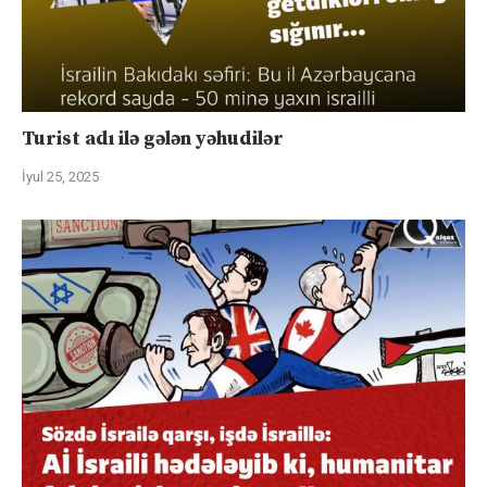
Turist adı ilə gələn yəhudilər
İyul 25, 2025