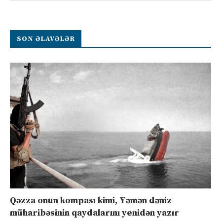
SON ƏLAVƏLƏR
Qəzza onun kompası kimi, Yəmən dəniz
müharibəsinin qaydalarını yenidən yazır