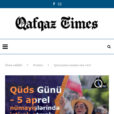
Əsas səhifə
Poster
Qəzzanın səsinə səs ver!