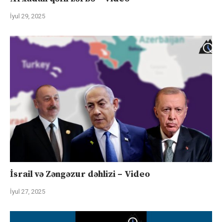
İyul 29, 2025
İsrail və Zəngəzur dəhlizi – Video
İyul 27, 2025