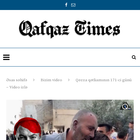
Əsas səhifə
Bizim video
Qəzza qətliamının 171-ci günü
– Video izlə