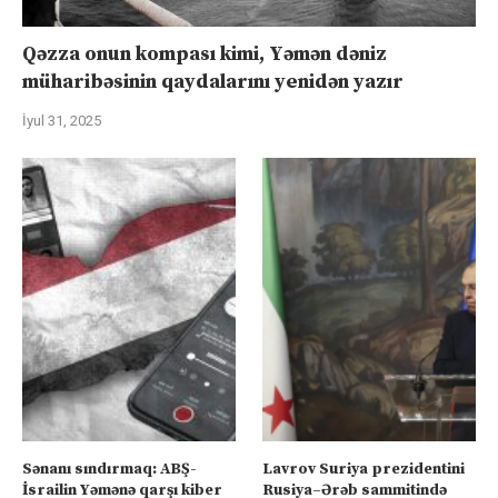
Qəzza onun kompası kimi, Yəmən dəniz
müharibəsinin qaydalarını yenidən yazır
İyul 31, 2025
Sənanı sındırmaq: ABŞ-
Lavrov Suriya prezidentini
İsrailin Yəmənə qarşı kiber
Rusiya–Ərəb sammitində