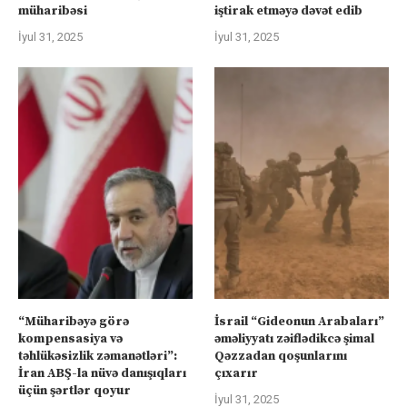
müharibəsi
iştirak etməyə dəvət edib
İyul 31, 2025
İyul 31, 2025
“Müharibəyə görə
İsrail “Gideonun Arabaları”
kompensasiya və
əməliyyatı zəiflədikcə şimal
təhlükəsizlik zəmanətləri”:
Qəzzadan qoşunlarını
İran ABŞ-la nüvə danışıqları
çıxarır
üçün şərtlər qoyur
İyul 31, 2025