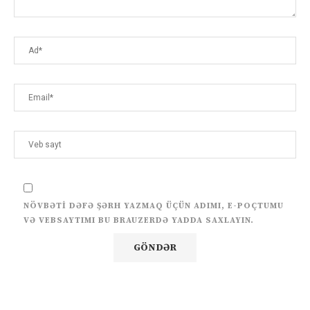
NÖVBƏTI DƏFƏ ŞƏRH YAZMAQ ÜÇÜN ADIMI, E-POÇTUMU
VƏ VEBSAYTIMI BU BRAUZERDƏ YADDA SAXLAYIN.