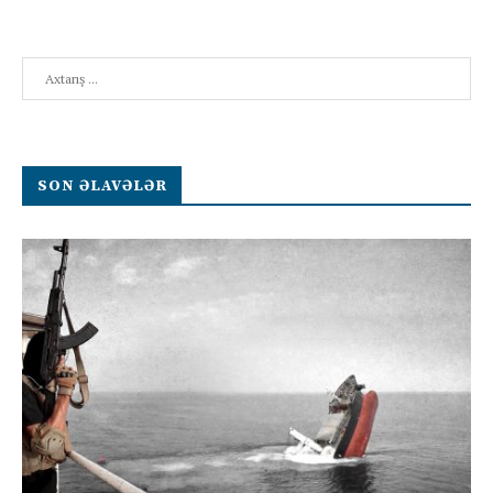
Search
SON ƏLAVƏLƏR