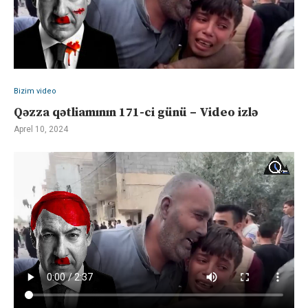
Bizim video
Qəzza qətliamının 171-ci günü – Video izlə
Aprel 10, 2024