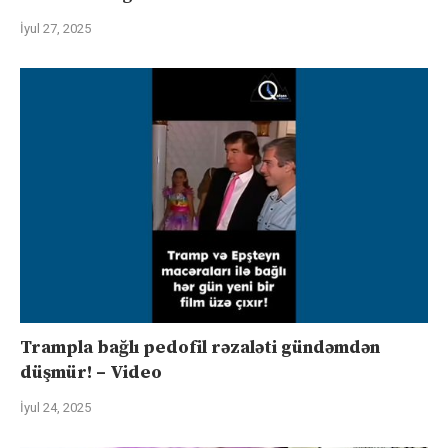
İyul 27, 2025
Trampla bağlı pedofil rəzaləti gündəmdən
düşmür! – Video
İyul 24, 2025