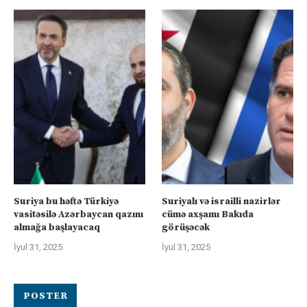
Suriya bu həftə Türkiyə
Suriyalı və israilli nazirlər
vasitəsilə Azərbaycan qazını
cümə axşamı Bakıda
almağa başlayacaq
görüşəcək
İyul 31, 2025
İyul 31, 2025
POSTER