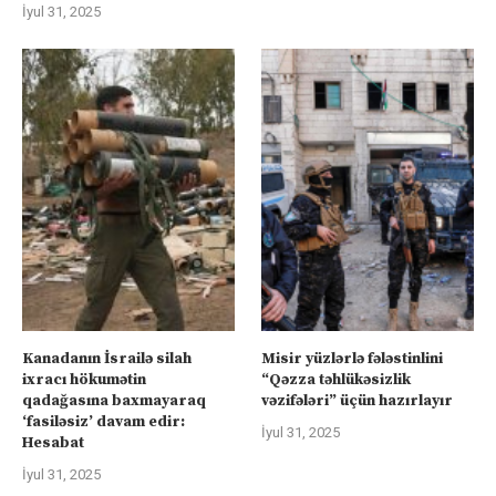
İyul 31, 2025
Kanadanın İsrailə silah
Misir yüzlərlə fələstinlini
ixracı hökumətin
“Qəzza təhlükəsizlik
qadağasına baxmayaraq
vəzifələri” üçün hazırlayır
‘fasiləsiz’ davam edir:
İyul 31, 2025
Hesabat
İyul 31, 2025