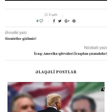
0 şərh
0
Əvvəlki yazı
Sionistlər gizlənir!
Növbəti yazı
İraq: Amerika qüvvələri İraqdan çıxmalıdır!
ƏLAQƏLI POSTLAR