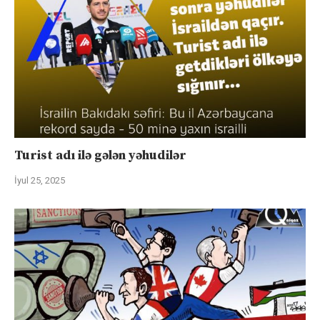
Turist adı ilə gələn yəhudilər
İyul 25, 2025