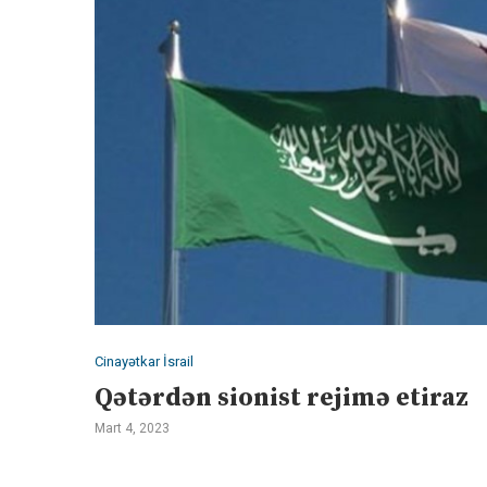
Cinayətkar İsrail
Qətərdən sionist rejimə etiraz
Mart 4, 2023