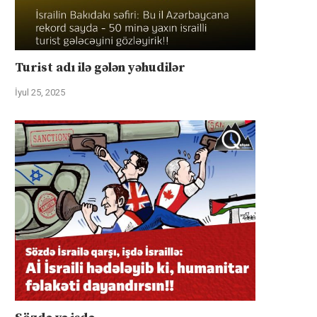
Turist adı ilə gələn yəhudilər
İyul 25, 2025