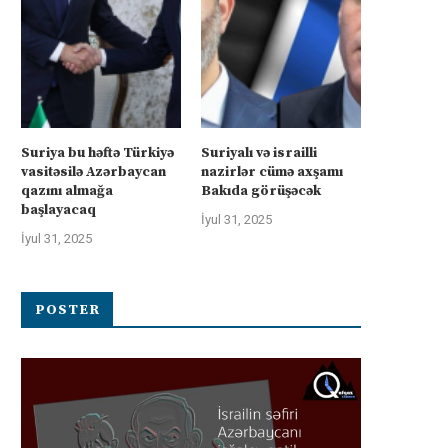
Suriya bu həftə Türkiyə
Suriyalı və israilli
vasitəsilə Azərbaycan
nazirlər cümə axşamı
qazını almağa
Bakıda görüşəcək
başlayacaq
İyul 31, 2025
İyul 31, 2025
POSTER