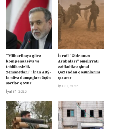
“Müharibəyə görə
İsrail “Gideonun
kompensasiya və
Arabaları” əməliyyatı
təhlükəsizlik
zəiflədikcə şimal
zəmanətləri”: İran ABŞ-
Qəzzadan qoşunlarını
la nüvə danışıqları üçün
çıxarır
şərtlər qoyur
İyul 31, 2025
İyul 31, 2025