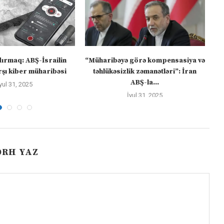
dırmaq: ABŞ-İsrailin
“Müharibəyə görə kompensasiya və
şı kiber müharibəsi
təhlükəsizlik zəmanətləri”: İran
ABŞ-la...
yul 31, 2025
İyul 31, 2025
ƏRH YAZ