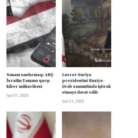
Sənanı sındırmaq: ABŞ-
Lavrov Suriya
İsrailin Yəmənə qarşı
prezidentini Rusiya–
kiber müharibəsi
Ərəb sammitində iştirak
etməyə dəvət edib
İyul 31, 2025
İyul 31, 2025