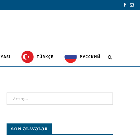
YASI
TÜRKÇE
PУССКИЙ
Search
SON ƏLAVƏLƏR