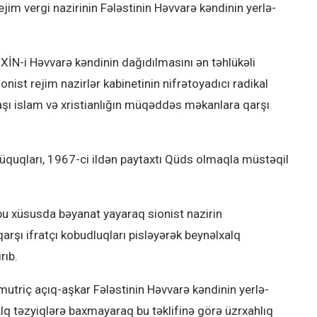
rejim vergi nazirinin Fələstinin Həvvarə kəndinin yerlə-
İN-i Həvvarə kəndinin dağıdılmasını ən təhlükəli
nist rejim nazirlər kabinetinin nifrətoyadıcı radikal
anaşı islam və xristianlığın müqəddəs məkanlara qarşı
 hüquqları, 1967-ci ildən paytaxtı Qüds olmaqla müstəqil
 bu xüsusda bəyanat yayaraq sionist nazirin
 qarşı ifratçı kobudluqları pisləyərək beynəlxalq
rıb.
 Smutriç açıq-aşkar Fələstinin Həvvarə kəndinin yerlə-
alq təzyiqlərə baxmayaraq bu təklifinə görə üzrxahlıq