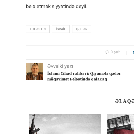
belə etmək niyyətində deyil.
FƏLƏSTIN
ISRAIL
QƏTƏR
0 şərh
Əvvəlki yazı
İslami Cihad rəhbəri: Qiyamətə qədər
müqavimət Fələstində qalacaq
ƏLAQƏ