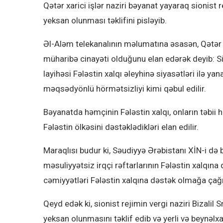
Qətər xarici işlər naziri bəyanat yayaraq sionist 
yeksan olunması təklifini pisləyib.
Əl-Aləm telekanalının məlumatına əsasən, Qətər X
müharibə cinayəti olduğunu elan edərək deyib: Sio
layihəsi Fələstin xalqı əleyhinə siyasətləri ilə y
məqsədyönlü hörmətsizliyi kimi qəbul edilir.
Bəyanatda həmçinin Fələstin xalqı, onların təbii
Fələstin ölkəsini dəstəklədikləri elan edilir.
Maraqlısı budur ki, Səudiyyə Ərəbistanı XİN-i də
məsuliyyətsiz irqçi rəftarlarının Fələstin xalqına
cəmiyyətləri Fələstin xalqına dəstək olmağa çağı
Qeyd edək ki, sionist rejimin vergi naziri Bizalil
yeksan olunmasını təklif edib və yerli və beynəlx