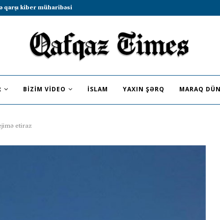
b sammitində iştirak etməyə dəvət...
R
BIZIM VIDEO
İSLAM
YAXIN ŞƏRQ
MARAQ DÜN
ejimə etiraz