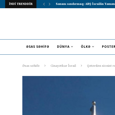
İNDİ TRENDDİR
Lavrov Suriya prezidentini Rusiya–Ərə
ƏSAS SƏHIFƏ
DÜNYA
ÖLKƏ
POSTE
Əsas səhifə
Cinayətkar İsrail
Qətərdən sionist r