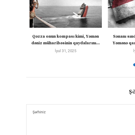
zirlər cümə
Qəzza onun kompası kimi, Yəmən
Sənanı sın
əcək:...
dəniz müharibəsinin qaydalarını...
Yəmənə qar
İyul 31, 2025
İ
Ş