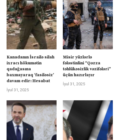
İsrail “Gideonun Arabaları”
Kanadanın İsrailə silah ixra
əməliyyatı zəiflədikcə şimal
hökumətin qadağasına baxma
Qəzzadan qoşunlarını...
‘fasiləsiz’...
Kanadanın İsrailə silah
Misir yüzlərlə
İyul 31, 2025
İyul 31, 2025
ixracı hökumətin
fələstinlini “Qəzza
qadağasına
təhlükəsizlik vəzifələri”
baxmayaraq ‘fasiləsiz’
üçün hazırlayır
davam edir: Hesabat
İyul 31, 2025
İyul 31, 2025