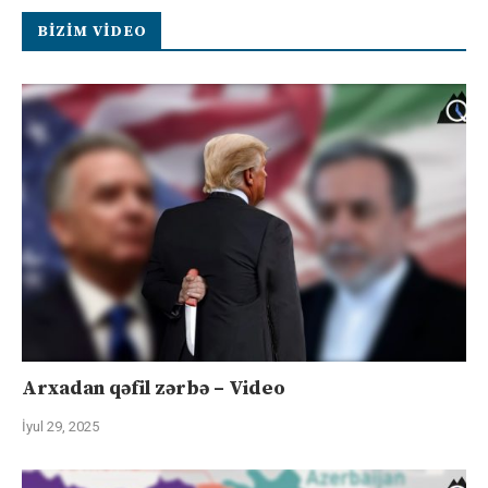
BIZIM VIDEO
Arxadan qəfil zərbə – Video
İyul 29, 2025