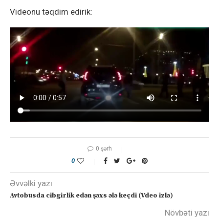
Videonu təqdim edirik:
0 şərh
0
Əvvəlki yazı
Avtobusda cibgirlik edən şəxs ələ keçdi (Vdeo izlə)
Növbəti yazı