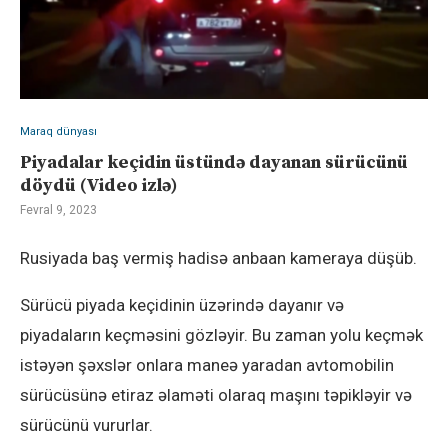
Maraq dünyası
Piyadalar keçidin üstündə dayanan sürücünü
döydü (Video izlə)
Fevral 9, 2023
Rusiyada baş vermiş hadisə anbaan kameraya düşüb.
Sürücü piyada keçidinin üzərində dayanır və
piyadaların keçməsini gözləyir. Bu zaman yolu keçmək
istəyən şəxslər onlara maneə yaradan avtomobilin
sürücüsünə etiraz əlaməti olaraq maşını təpikləyir və
sürücünü vururlar.