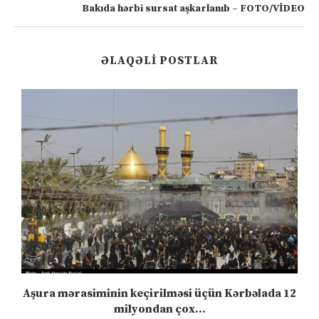
Bakıda hərbi sursat aşkarlanıb – FOTO/VİDEO
ƏLAQƏLI POSTLAR
Aşura mərasiminin keçirilməsi üçün Kərbəlada 12
milyondan çox...