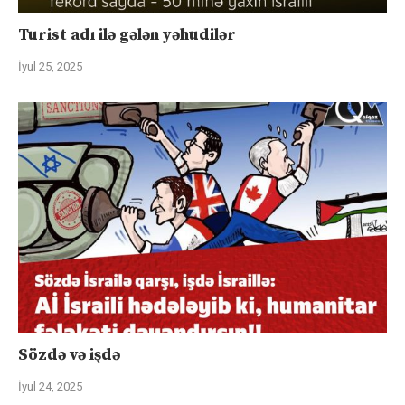
Turist adı ilə gələn yəhudilər
İyul 25, 2025
Sözdə və işdə
İyul 24, 2025