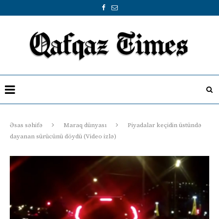
Əsas səhifə
Maraq dünyası
Piyadalar keçidin üstündə
dayanan sürücünü döydü (Video izlə)