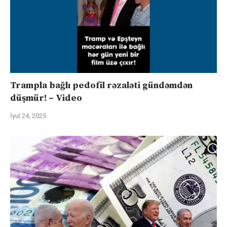
Trampla bağlı pedofil rəzaləti gündəmdən
düşmür! – Video
İyul 24, 2025