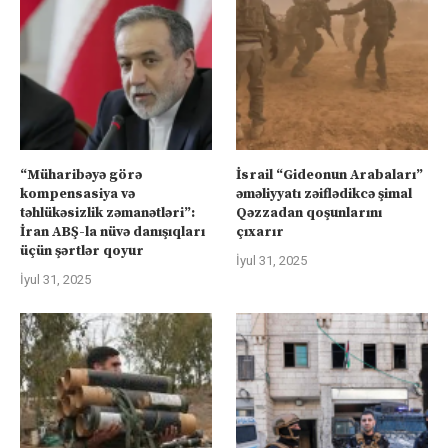
“Müharibəyə görə
İsrail “Gideonun Arabaları”
kompensasiya və
əməliyyatı zəiflədikcə şimal
təhlükəsizlik zəmanətləri”:
Qəzzadan qoşunlarını
İran ABŞ-la nüvə danışıqları
çıxarır
üçün şərtlər qoyur
İyul 31, 2025
İyul 31, 2025