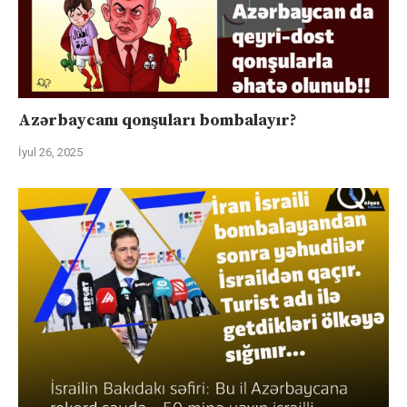
Azərbaycanı qonşuları bombalayır?
İyul 26, 2025