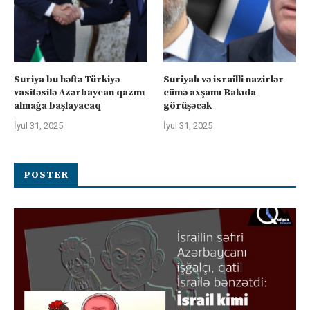
Suriya bu həftə Türkiyə
Suriyalı və israilli nazirlər
vasitəsilə Azərbaycan qazını
cümə axşamı Bakıda
almağa başlayacaq
görüşəcək
İyul 31, 2025
İyul 31, 2025
POSTER