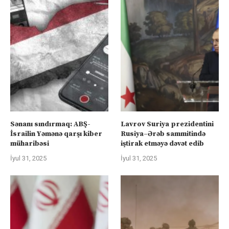
Sənanı sındırmaq: ABŞ-
Lavrov Suriya prezidentini
İsrailin Yəmənə qarşı kiber
Rusiya–Ərəb sammitində
müharibəsi
iştirak etməyə dəvət edib
İyul 31, 2025
İyul 31, 2025