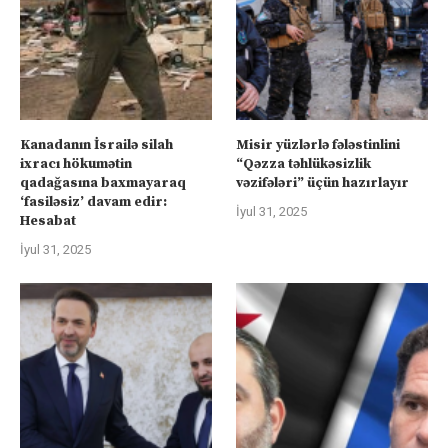
Kanadanın İsrailə silah
Misir yüzlərlə fələstinlini
ixracı hökumətin
“Qəzza təhlükəsizlik
qadağasına baxmayaraq
vəzifələri” üçün hazırlayır
‘fasiləsiz’ davam edir:
İyul 31, 2025
Hesabat
İyul 31, 2025