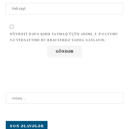
NÖVBƏTI DƏFƏ ŞƏRH YAZMAQ ÜÇÜN ADIMI, E-POÇTUMU
VƏ VEBSAYTIMI BU BRAUZERDƏ YADDA SAXLAYIN.
Search
SON ƏLAVƏLƏR