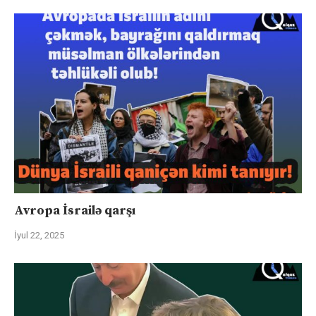
Avropa İsrailə qarşı
İyul 22, 2025