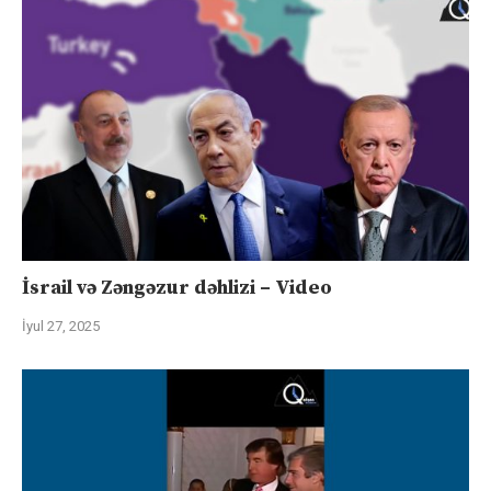
İsrail və Zəngəzur dəhlizi – Video
İyul 27, 2025