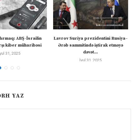
dırmaq: ABŞ-İsrailin
Lavrov Suriya prezidentini Rusiya–
“M
şı kiber müharibəsi
Ərəb sammitində iştirak etməyə
dəvət...
yul 31, 2025
İyul 31, 2025
ƏRH YAZ