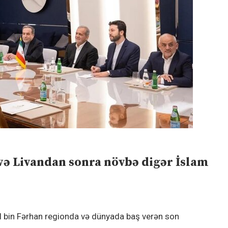
və Livandan sonra növbə digər İslam
səl bin Fərhan regionda və dünyada baş verən son