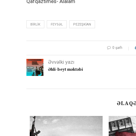
Qafqaztimes- Alalam
BIRLIK
FEYSƏL
PEZEŞKIAN
0 şərh
Əvvəlki yazı
Əhli-beyt məktəbi
ƏLAQƏ