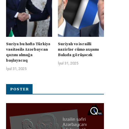
Suriya bu həftə Türkiyə
Suriyalı və israilli
vasitəsilə Azərbaycan
nazirlər cümə axşamı
qazını almağa
Bakıda görüşəcək
başlayacaq
İyul 31, 2025
İyul 31, 2025
POSTER