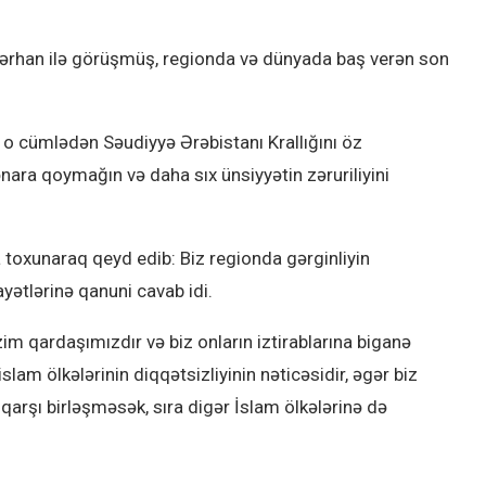
ərhan ilə görüşmüş, regionda və dünyada baş verən son
, o cümlədən Səudiyyə Ərəbistanı Krallığını öz
kənara qoymağın və daha sıx ünsiyyətin zəruriliyini
 toxunaraq qeyd edib: Biz regionda gərginliyin
ayətlərinə qanuni cavab idi.
zim qardaşımızdır və biz onların iztirablarına biganə
lam ölkələrinin diqqətsizliyinin nəticəsidir, əgər biz
arşı birləşməsək, sıra digər İslam ölkələrinə də