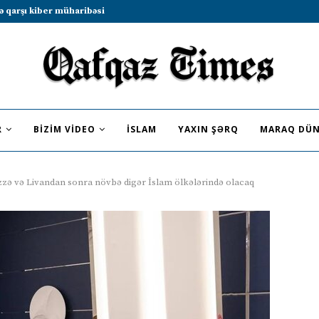
b sammitində iştirak etməyə dəvət...
R
BIZIM VIDEO
İSLAM
YAXIN ŞƏRQ
MARAQ DÜN
zzə və Livandan sonra növbə digər İslam ölkələrində olacaq