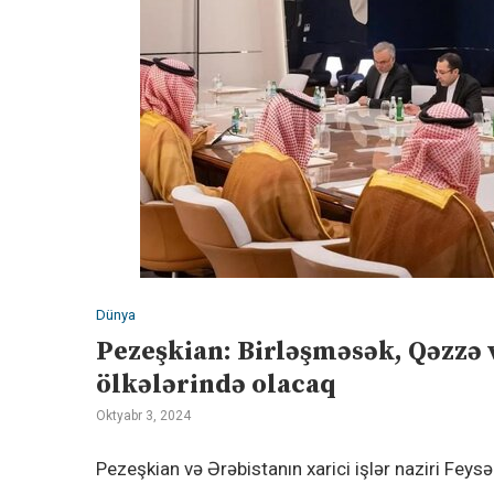
Dünya
Pezeşkian: Birləşməsək, Qəzzə 
ölkələrində olacaq
Oktyabr 3, 2024
Pezeşkian və Ərəbistanın xarici işlər naziri Fey