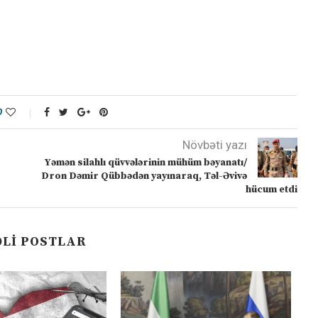
0
Növbəti yazı
Yəmən silahlı qüvvələrinin mühüm bəyanatı/
Dron Dəmir Qübbədən yayınaraq, Təl-Əvivə
hücum etdi
LI POSTLAR