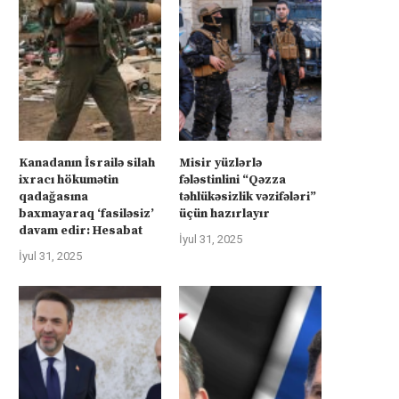
üharibəyə görə kompensasiya və
Kanadanın İsrailə silah ixra
təhlükəsizlik zəmanətləri”: İran
hökumətin qadağasına baxma
ABŞ-la...
‘fasiləsiz’...
Kanadanın İsrailə silah
Misir yüzlərlə
İyul 31, 2025
İyul 31, 2025
ixracı hökumətin
fələstinlini “Qəzza
qadağasına
təhlükəsizlik vəzifələri”
baxmayaraq ‘fasiləsiz’
üçün hazırlayır
davam edir: Hesabat
İyul 31, 2025
İyul 31, 2025