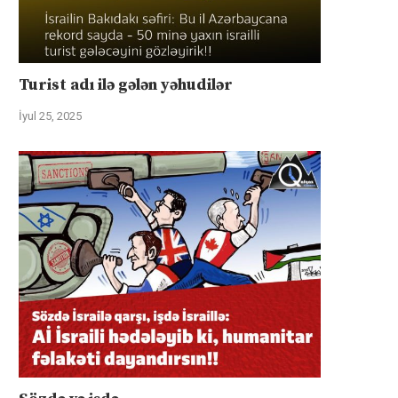
Turist adı ilə gələn yəhudilər
İyul 25, 2025