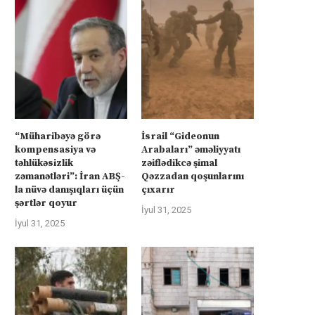
“Müharibəyə görə
İsrail “Gideonun
kompensasiya və
Arabaları” əməliyyatı
təhlükəsizlik
zəiflədikcə şimal
zəmanətləri”: İran ABŞ-
Qəzzadan qoşunlarını
la nüvə danışıqları üçün
çıxarır
şərtlər qoyur
İyul 31, 2025
İyul 31, 2025