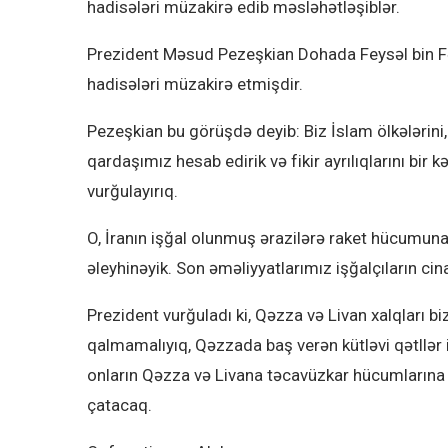
hadisələri müzakirə edib məsləhətləşiblər.
Prezident Məsud Pezeşkian Dohada Feysəl bin F
hadisələri müzakirə etmişdir.
Pezeşkian bu görüşdə deyib: Biz İslam ölkələrini
qardaşımız hesab edirik və fikir ayrılıqlarını bir 
vurğulayırıq.
O, İranın işğal olunmuş ərazilərə raket hücumuna
əleyhinəyik. Son əməliyyatlarımız işğalçıların cin
Prezident vurğuladı ki, Qəzza və Livan xalqları bi
qalmamalıyıq, Qəzzada baş verən kütləvi qətllər is
onların Qəzza və Livana təcavüzkar hücumlarına q
çatacaq.