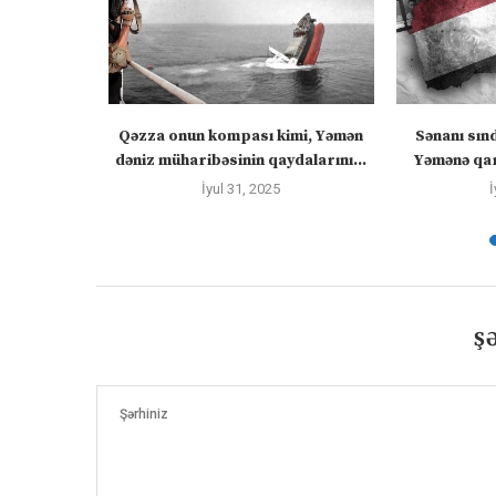
 “silahları
Qəzza onun kompası kimi, Yəmən
Sənanı sın
zadakı...
dəniz müharibəsinin qaydalarını...
Yəmənə qar
İyul 31, 2025
İ
Ş