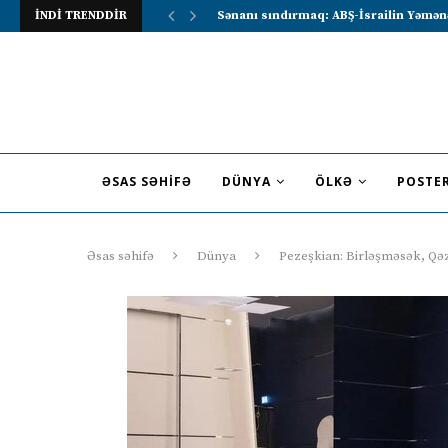
İNDİ TRENDDİR
Lavrov Suriya prezidentini Rusiya–Ərə
ƏSAS SƏHIFƏ
DÜNYA
ÖLKƏ
POSTE
Əsas səhifə
Dünya
Pezeşkian: Birləşməsək, Qə