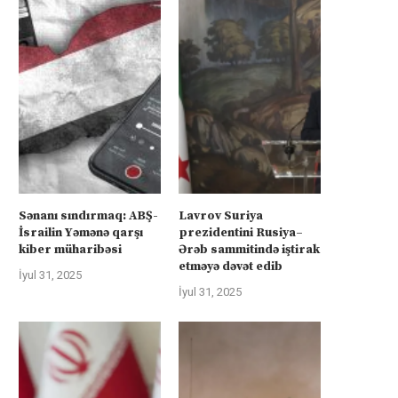
Sənanı sındırmaq: ABŞ-
Lavrov Suriya
İsrailin Yəmənə qarşı
prezidentini Rusiya–
kiber müharibəsi
Ərəb sammitində iştirak
etməyə dəvət edib
İyul 31, 2025
İyul 31, 2025