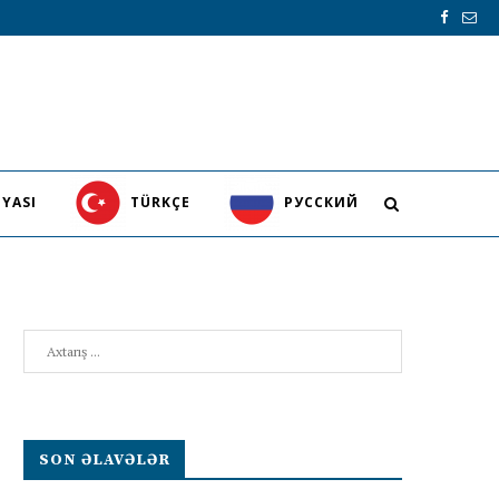
YASI
TÜRKÇE
PУССКИЙ
Search
SON ƏLAVƏLƏR