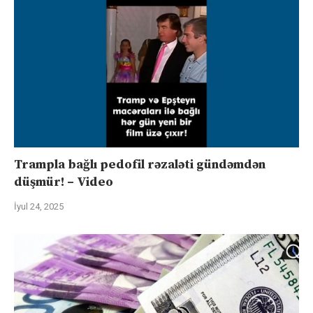
Trampla bağlı pedofil rəzaləti gündəmdən
düşmür! – Video
İyul 24, 2025