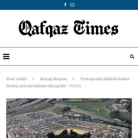
Əsas səhifə
Maraq dünyası
Pentaqonda şübhəli hadisə:
Hərbçi avtomobilində ölü tapıldı – FOTO