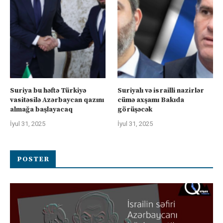
Suriya bu həftə Türkiyə
Suriyalı və israilli nazirlər
vasitəsilə Azərbaycan qazını
cümə axşamı Bakıda
almağa başlayacaq
görüşəcək
İyul 31, 2025
İyul 31, 2025
POSTER