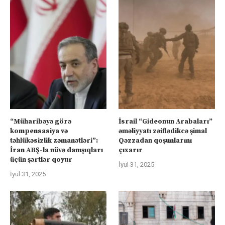
“Müharibəyə görə
İsrail “Gideonun Arabaları”
kompensasiya və
əməliyyatı zəiflədikcə şimal
təhlükəsizlik zəmanətləri”:
Qəzzadan qoşunlarını
İran ABŞ-la nüvə danışıqları
çıxarır
üçün şərtlər qoyur
İyul 31, 2025
İyul 31, 2025