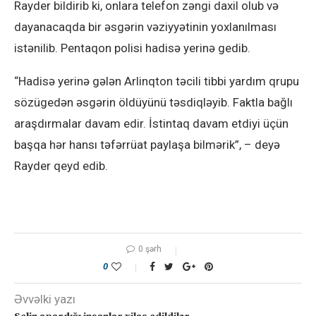
Rayder bildirib ki, onlara telefon zəngi daxil olub və
dayanacaqda bir əsgərin vəziyyətinin yoxlanılması
istənilib. Pentaqon polisi hadisə yerinə gedib.
“Hadisə yerinə gələn Arlinqton təcili tibbi yardım qrupu
sözügedən əsgərin öldüyünü təsdiqləyib. Faktla bağlı
araşdırmalar davam edir. İstintaq davam etdiyi üçün
başqa hər hansı təfərrüat paylaşa bilmərik”, – deyə
Rayder qeyd edib.
0 şərh
0
Əvvəlki yazı