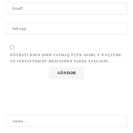
NÖVBƏTI DƏFƏ ŞƏRH YAZMAQ ÜÇÜN ADIMI, E-POÇTUMU
VƏ VEBSAYTIMI BU BRAUZERDƏ YADDA SAXLAYIN.
Search