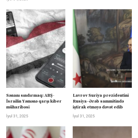
Sənanı sındırmaq: ABŞ-
Lavrov Suriya prezidentini
İsrailin Yəmənə qarşı kiber
Rusiya–Ərəb sammitində
müharibəsi
iştirak etməyə dəvət edib
İyul 31, 2025
İyul 31, 2025