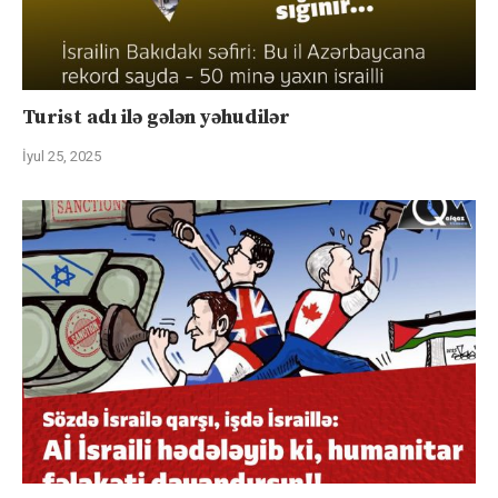
Turist adı ilə gələn yəhudilər
İyul 25, 2025