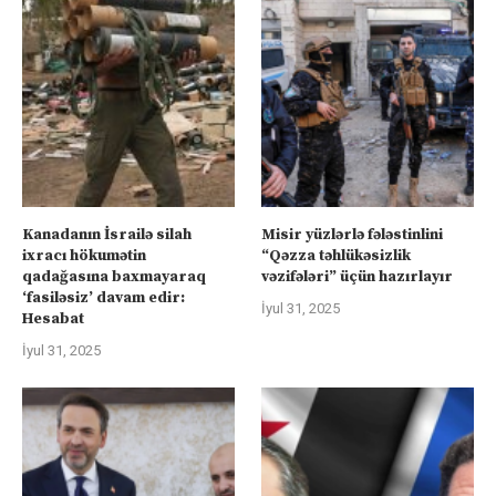
Kanadanın İsrailə silah
Misir yüzlərlə fələstinlini
ixracı hökumətin
“Qəzza təhlükəsizlik
qadağasına baxmayaraq
vəzifələri” üçün hazırlayır
‘fasiləsiz’ davam edir:
İyul 31, 2025
Hesabat
İyul 31, 2025