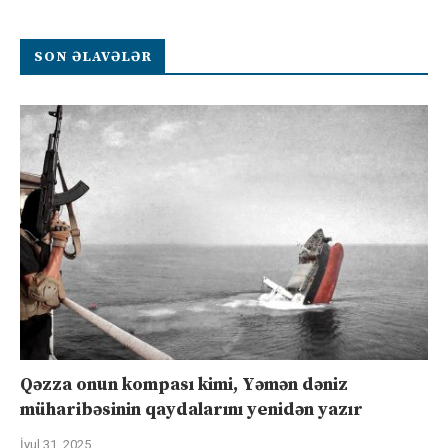
SON ƏLAVƏLƏR
Qəzza onun kompası kimi, Yəmən dəniz
müharibəsinin qaydalarını yenidən yazır
İyul 31, 2025