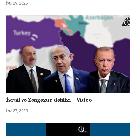
İyul 29, 2025
İsrail və Zəngəzur dəhlizi – Video
İyul 27, 2025