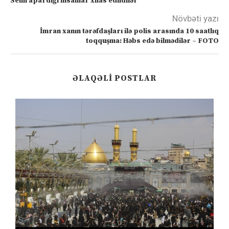
Selin apardığı insanlar xilas edildilər
Növbəti yazı
İmran xanın tərəfdaşları ilə polis arasında 10 saatlıq
toqquşma: Həbs edə bilmədilər – FOTO
ƏLAQƏLI POSTLAR