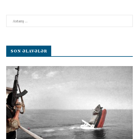
Search
SON ƏLAVƏLƏR