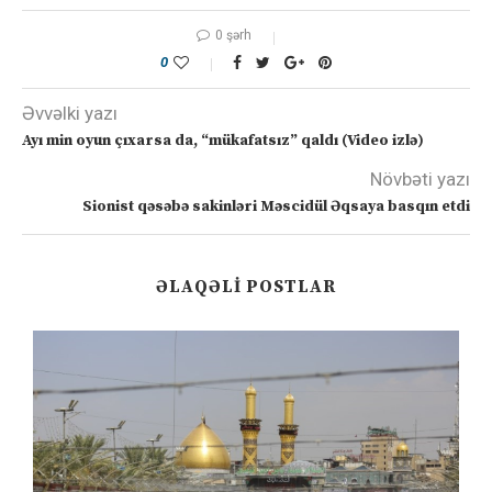
0 şərh
0
Əvvəlki yazı
Ayı min oyun çıxarsa da, “mükafatsız” qaldı (Video izlə)
Növbəti yazı
Sionist qəsəbə sakinləri Məscidül Əqsaya basqın etdi
ƏLAQƏLI POSTLAR