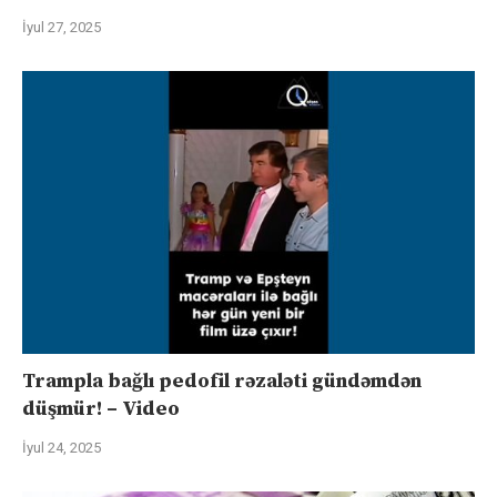
İyul 27, 2025
Trampla bağlı pedofil rəzaləti gündəmdən
düşmür! – Video
İyul 24, 2025