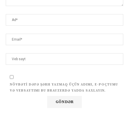
NÖVBƏTI DƏFƏ ŞƏRH YAZMAQ ÜÇÜN ADIMI, E-POÇTUMU
VƏ VEBSAYTIMI BU BRAUZERDƏ YADDA SAXLAYIN.