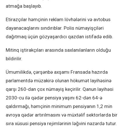
atmağa başlayıb.
Etirazçılar həmçinin reklam lövhələrini və avtobus
dayanacaqlarını sındırıblar. Polis nümayişçiləri
dağıtmaq üçün gözyaşardıcı qazdan istifadə edib.
Mitinq iştirakçıları arasında saxlanılanların olduğu
bildirilir.
Ümumilikdə, çərşənbə axşamı Fransada hazırda
parlamentdə müzakirə olunan hökumət layihəsinə
qarşı 260-dan çox nümayiş keçirilir. Qanun layihəsi
2030-cu ilə qədər pensiya yaşını 62-dən 64-ə
qaldırmağı, həmçinin minimum pensiyanın 1,2 min
avroya qədər artırılmasını və müxtəlif sektorlarda bir
sıra xüsusi pensiya rejimlərinin ləğvini nəzərdə tutur.