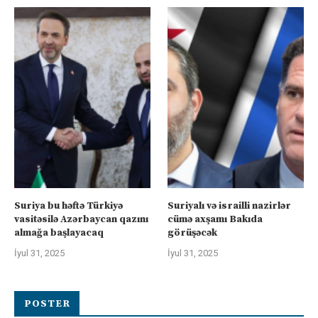
Suriya bu həftə Türkiyə
Suriyalı və israilli nazirlər
vasitəsilə Azərbaycan qazını
cümə axşamı Bakıda
almağa başlayacaq
görüşəcək
İyul 31, 2025
İyul 31, 2025
POSTER