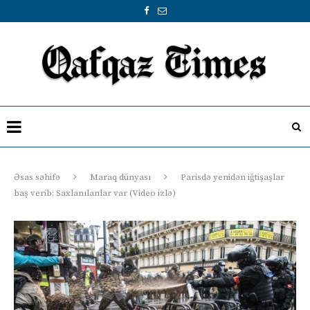
Əsas səhifə
Maraq dünyası
Parisdə yenidən iğtişaşlar
baş verib: Saxlanılanlar var (Video izlə)