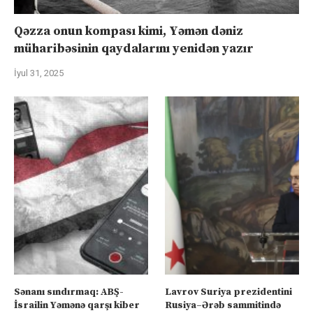
Qəzza onun kompası kimi, Yəmən dəniz
müharibəsinin qaydalarını yenidən yazır
İyul 31, 2025
Sənanı sındırmaq: ABŞ-
Lavrov Suriya prezidentini
İsrailin Yəmənə qarşı kiber
Rusiya–Ərəb sammitində