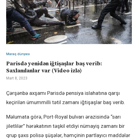
Maraq dünyası
Parisdə yenidən iğtişaşlar baş verib:
Saxlanılanlar var (Video izlə)
Mart 8, 2023
Çərşənbə axşamı Parisdə pensiya islahatına qarşı
keçirilən ümummilli tətil zamanı iğtişaşlar baş verib.
Məlumata görə, Port-Royal bulvarı ərazisində “sarı
jiletlilər” hərəkatının təşkil etdiyi nümayiş zamanı bir
qrup şəxs polisə şüşələr, həmçinin partlayıcı maddələr