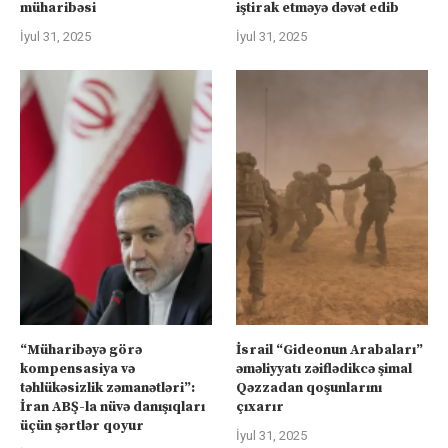
müharibəsi
iştirak etməyə dəvət edib
İyul 31, 2025
İyul 31, 2025
“Müharibəyə görə
İsrail “Gideonun Arabaları”
kompensasiya və
əməliyyatı zəiflədikcə şimal
təhlükəsizlik zəmanətləri”:
Qəzzadan qoşunlarını
İran ABŞ-la nüvə danışıqları
çıxarır
üçün şərtlər qoyur
İyul 31, 2025