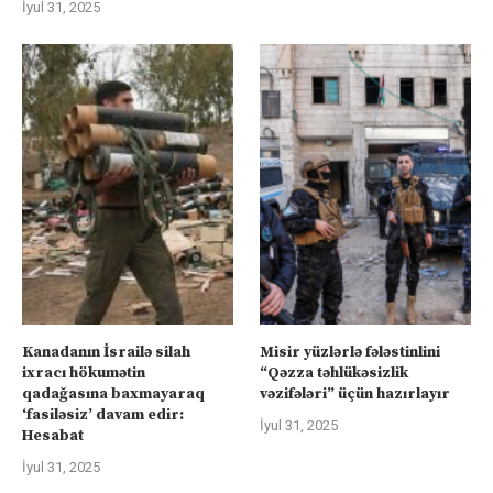
İyul 31, 2025
Kanadanın İsrailə silah
Misir yüzlərlə fələstinlini
ixracı hökumətin
“Qəzza təhlükəsizlik
qadağasına baxmayaraq
vəzifələri” üçün hazırlayır
‘fasiləsiz’ davam edir:
İyul 31, 2025
Hesabat
İyul 31, 2025