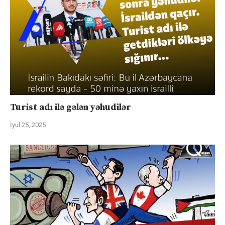
Turist adı ilə gələn yəhudilər
İyul 25, 2025