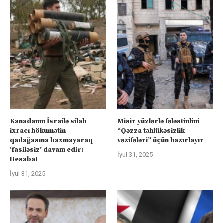
Kanadanın İsrailə silah
Misir yüzlərlə fələstinlini
ixracı hökumətin
“Qəzza təhlükəsizlik
qadağasına baxmayaraq
vəzifələri” üçün hazırlayır
‘fasiləsiz’ davam edir:
İyul 31, 2025
Hesabat
İyul 31, 2025