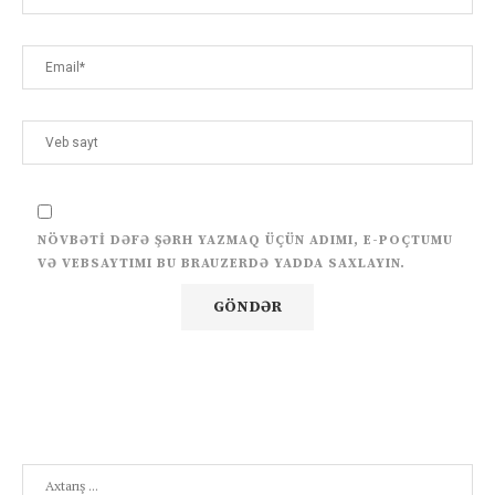
NÖVBƏTI DƏFƏ ŞƏRH YAZMAQ ÜÇÜN ADIMI, E-POÇTUMU
VƏ VEBSAYTIMI BU BRAUZERDƏ YADDA SAXLAYIN.
Search