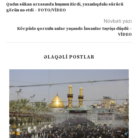
Qadın sükan arxasında huşunu itirdi, yaxınlıqdakı sürücü
görün nə etdi – FOTO/VİDEO
Növbəti yazı
Körpüdə qorxulu anlar yaşandı: İnsanlar təşvişə düşdü –
VİDEO
ƏLAQƏLI POSTLAR