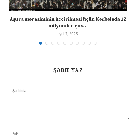
Aşura mərasiminin keçirilməsi üçün Kərbəlada 12
milyondan çox...
İyul 7, 2025
ŞƏRH YAZ