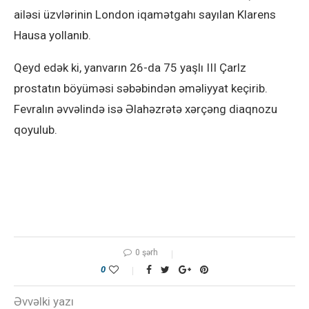
ailəsi üzvlərinin London iqamətgahı sayılan Klarens
Hausa yollanıb.
Qeyd edək ki, yanvarın 26-da 75 yaşlı III Çarlz
prostatın böyüməsi səbəbindən əməliyyat keçirib.
Fevralın əvvəlində isə Əlahəzrətə xərçəng diaqnozu
qoyulub.
0 şərh
0
Əvvəlki yazı