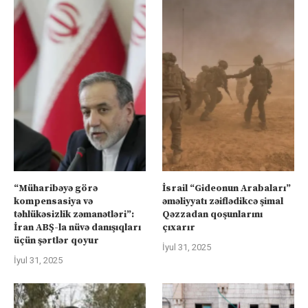
“Müharibəyə görə
İsrail “Gideonun Arabaları”
kompensasiya və
əməliyyatı zəiflədikcə şimal
təhlükəsizlik zəmanətləri”:
Qəzzadan qoşunlarını
İran ABŞ-la nüvə danışıqları
çıxarır
üçün şərtlər qoyur
İyul 31, 2025
İyul 31, 2025