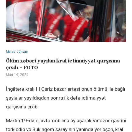
Maraq dünyası
Ölüm xəbəri yayılan kral ictimaiyyət qarşısına
çıxdı – FOTO
Mart 19, 2024
İngiltərə kralı III Çarlz bazar ertəsi onun ölümü ilə bağlı
şayiələr yayıldıqdan sonra ilk dəfə ictimaiyyət
qarşısına çıxıb.
Martın 19-da o, avtomobilinə əyləşərək Vindzor qəsrini
tərk edib və Bukingem sarayının yanında yerləşən, kral