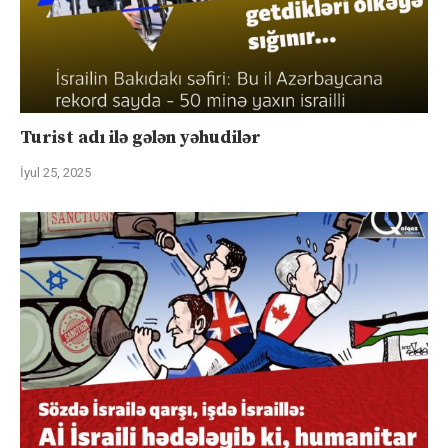
Turist adı ilə gələn yəhudilər
İyul 25, 2025