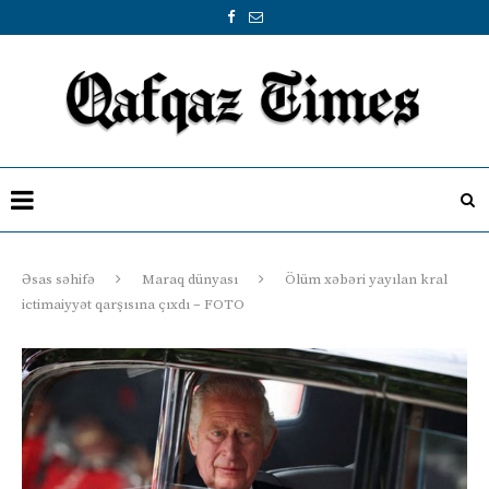
Əsas səhifə
Maraq dünyası
Ölüm xəbəri yayılan kral
ictimaiyyət qarşısına çıxdı – FOTO