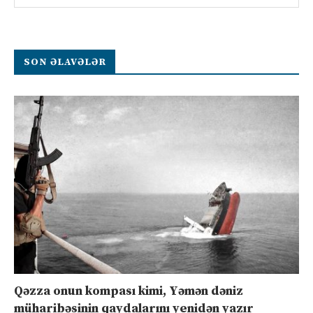
SON ƏLAVƏLƏR
Qəzza onun kompası kimi, Yəmən dəniz
müharibəsinin qaydalarını yenidən yazır