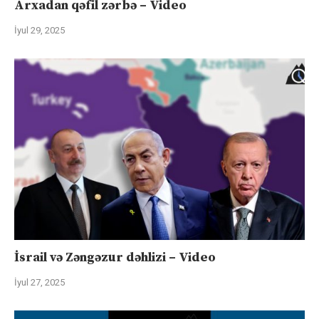
Arxadan qəfil zərbə – Video
İyul 29, 2025
İsrail və Zəngəzur dəhlizi – Video
İyul 27, 2025