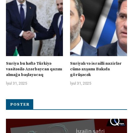
Suriya bu həftə Türkiyə
Suriyalı və israilli nazirlər
vasitəsilə Azərbaycan qazını
cümə axşamı Bakıda
almağa başlayacaq
görüşəcək
İyul 31, 2025
İyul 31, 2025
POSTER