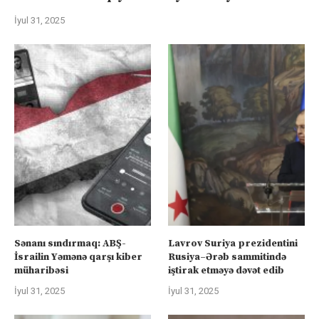
İyul 31, 2025
Sənanı sındırmaq: ABŞ-
Lavrov Suriya prezidentini
İsrailin Yəmənə qarşı kiber
Rusiya–Ərəb sammitində
müharibəsi
iştirak etməyə dəvət edib
İyul 31, 2025
İyul 31, 2025