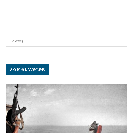
Search
SON ƏLAVƏLƏR