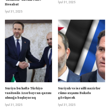
İyul 31, 2025
Hesabat
İyul 31, 2025
Suriya bu həftə Türkiyə
Suriyalı və israilli nazirlər
vasitəsilə Azərbaycan qazını
cümə axşamı Bakıda
almağa başlayacaq
görüşəcək
İyul 31, 2025
İyul 31, 2025