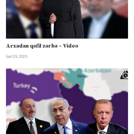
Arxadan qəfil zərbə – Video
İyul 29, 2025