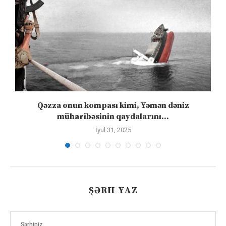
n
Qəzza onun kompası kimi, Yəmən dəniz
S
müharibəsinin qaydalarını...
İyul 31, 2025
ŞƏRH YAZ