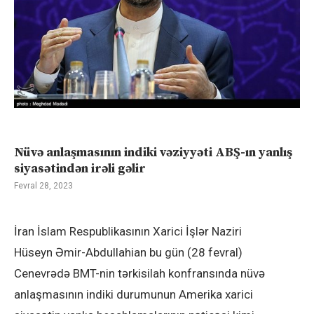
Nüvə anlaşmasının indiki vəziyyəti ABŞ-ın yanlış
siyasətindən irəli gəlir
Fevral 28, 2023
İran İslam Respublikasının Xarici İşlər Naziri
Hüseyn Əmir-Abdullahian bu gün (28 fevral)
Cenevrədə BMT-nin tərkisilah konfransında nüvə
anlaşmasının indiki durumunun Amerika xarici