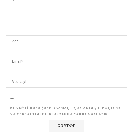
NÖVBƏTI DƏFƏ ŞƏRH YAZMAQ ÜÇÜN ADIMI, E-POÇTUMU
VƏ VEBSAYTIMI BU BRAUZERDƏ YADDA SAXLAYIN.