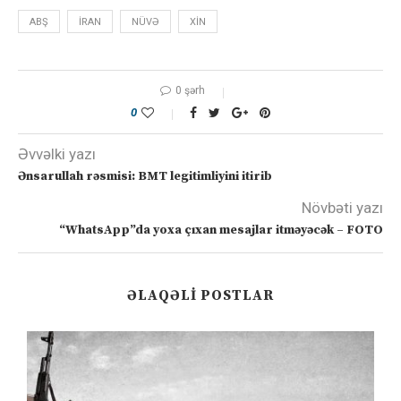
ABŞ
IRAN
NÜVƏ
XIN
0 şərh
0
Əvvəlki yazı
Ənsarullah rəsmisi: BMT legitimliyini itirib
Növbəti yazı
“WhatsApp”da yoxa çıxan mesajlar itməyəcək – FOTO
ƏLAQƏLI POSTLAR