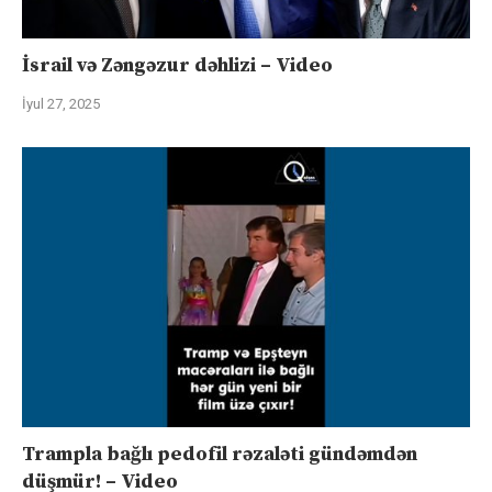
İsrail və Zəngəzur dəhlizi – Video
İyul 27, 2025
Trampla bağlı pedofil rəzaləti gündəmdən
düşmür! – Video