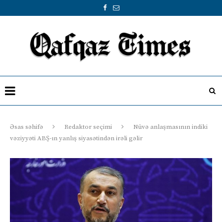
Əsas səhifə
Redaktor seçimi
Nüvə anlaşmasının indiki
vəziyyəti ABŞ-ın yanlış siyasətindən irəli gəlir