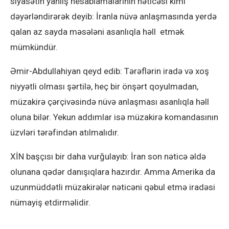
siyasətin yanlış hesablamalarının nəticəsi kimi
dəyərləndirərək deyib: İranla nüvə anlaşmasında yerdə
qalan az sayda məsələni asanlıqla həll etmək
mümkündür.
Əmir-Abdullahiyan qeyd edib: Tərəflərin iradə və xoş
niyyətli olması şərtilə, heç bir önşərt qoyulmadan,
müzakirə çərçivəsində nüvə anlaşması asanlıqla həll
oluna bilər. Yekun addımlar isə müzakirə komandasının
üzvləri tərəfindən atılmalıdır.
XİN başçısı bir daha vurğulayıb: İran son nəticə əldə
olunana qədər danışıqlara hazırdır. Amma Amerika da
uzunmüddətli müzakirələr nəticəni qəbul etmə iradəsi
nümayiş etdirməlidir.