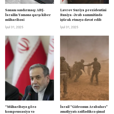
Sənanı sındırmaq: ABŞ-
Lavrov Suriya prezidentini
İsrailin Yəmənə qarşı kiber
Rusiya–Ərəb sammitində
müharibəsi
iştirak etməyə dəvət edib
İyul 31, 2025
İyul 31, 2025
“Müharibəyə görə
İsrail “Gideonun Arabaları”
kompensasiya və
əməliyyatı zəiflədikcə şimal