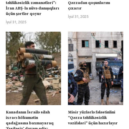
təhlükəsizlik zəmanətləri”:
Qəzzadan qoşunlarını
İran ABŞ-la nüvə danışıqları
çıxarır
üçün şərtlər qoyur
İyul 31, 2025
İyul 31, 2025
Kanadanın İsrailə silah
Misir yüzlərlə fələstinlini
ixracı hökumətin
“Qəzza təhlükəsizlik
qadağasına baxmayaraq
vəzifələri” üçün hazırlayır
‘fasiləsiz’ davam edir: