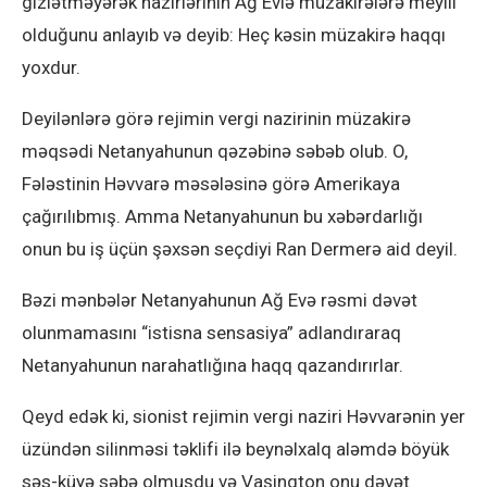
gizlətməyərək nazirlərinin Ağ Evlə müzakirələrə meylli
olduğunu anlayıb və deyib: Heç kəsin müzakirə haqqı
yoxdur.
Deyilənlərə görə rejimin vergi nazirinin müzakirə
məqsədi Netanyahunun qəzəbinə səbəb olub. O,
Fələstinin Həvvarə məsələsinə görə Amerikaya
çağırılıbmış. Amma Netanyahunun bu xəbərdarlığı
onun bu iş üçün şəxsən seçdiyi Ran Dermerə aid deyil.
Bəzi mənbələr Netanyahunun Ağ Evə rəsmi dəvət
olunmamasını “istisna sensasiya” adlandıraraq
Netanyahunun narahatlığına haqq qazandırırlar.
Qeyd edək ki, sionist rejimin vergi naziri Həvvarənin yer
üzündən silinməsi təklifi ilə beynəlxalq aləmdə böyük
səs-küyə səbə olmuşdu və Vaşinqton onu dəvət