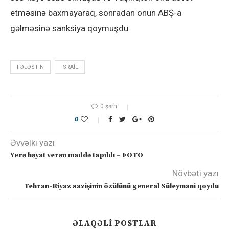
etməsinə baxmayaraq, sonradan onun ABŞ-a
gəlməsinə sanksiya qoymuşdu.
FƏLƏSTIN
ISRAIL
0 şərh
0
Əvvəlki yazı
Yerə həyat verən maddə tapıldı – FOTO
Növbəti yazı
Tehran-Riyaz sazişinin özülünü general Süleymani qoydu
ƏLAQƏLI POSTLAR