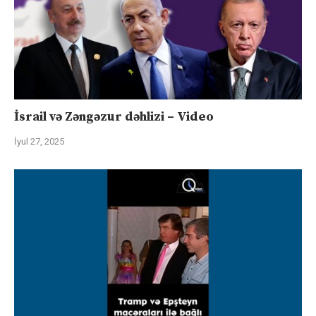
İsrail və Zəngəzur dəhlizi – Video
İyul 27, 2025