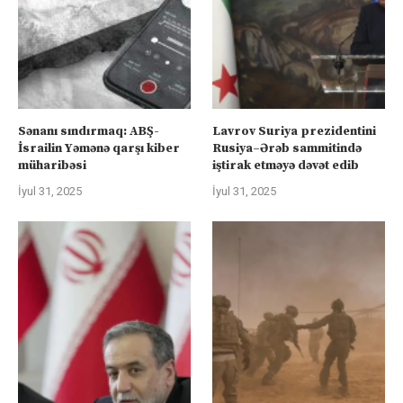
Sənanı sındırmaq: ABŞ-
Lavrov Suriya prezidentini
İsrailin Yəmənə qarşı kiber
Rusiya–Ərəb sammitində
müharibəsi
iştirak etməyə dəvət edib
İyul 31, 2025
İyul 31, 2025