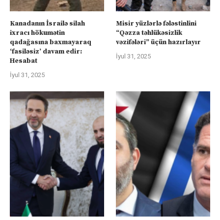
Kanadanın İsrailə silah
Misir yüzlərlə fələstinlini
ixracı hökumətin
“Qəzza təhlükəsizlik
qadağasına baxmayaraq
vəzifələri” üçün hazırlayır
‘fasiləsiz’ davam edir:
İyul 31, 2025
Hesabat
İyul 31, 2025