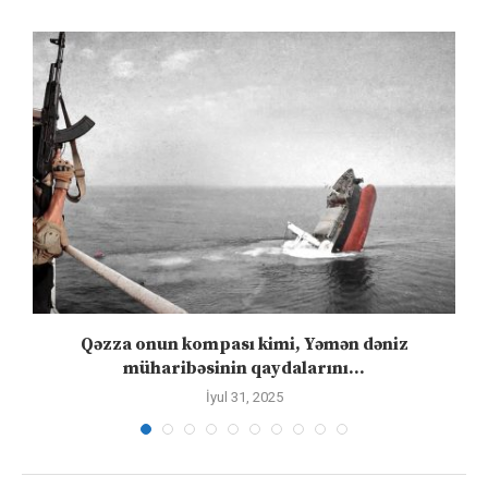
Qəzza onun kompası kimi, Yəmən dəniz
S
müharibəsinin qaydalarını...
İyul 31, 2025