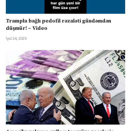
Trampla bağlı pedofil rəzaləti gündəmdən
düşmür! – Video
İyul 24, 2025