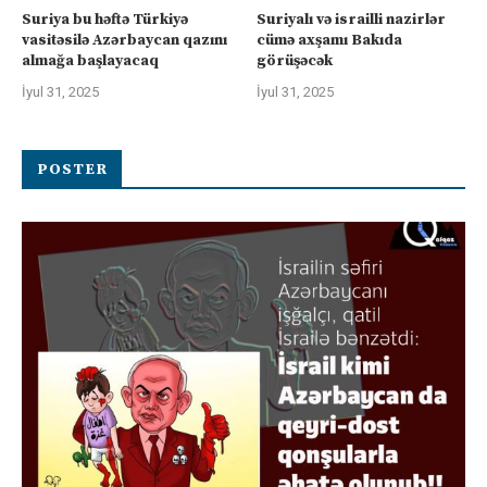
Suriya bu həftə Türkiyə
Suriyalı və israilli nazirlər
vasitəsilə Azərbaycan qazını
cümə axşamı Bakıda
almağa başlayacaq
görüşəcək
İyul 31, 2025
İyul 31, 2025
POSTER