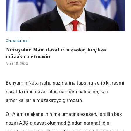
Cinayətkar İsrail
Netayahu: Məni dəvət etməsələr, heç kəs
müzakirə etməsin
Mart 15, 2023
Benyamin Netanyahu nazirlərinə tapşırıq verib ki, rəsmi
surətdə mən dəvət olunmadığım halda heç kəs
amerikalılarla müzakirəyə girməsin.
Əl-Aləm telekanalının məlumatına əsasən, İsrailin baş
naziri ABŞ-a dəvət olunmadığından narahatlığını