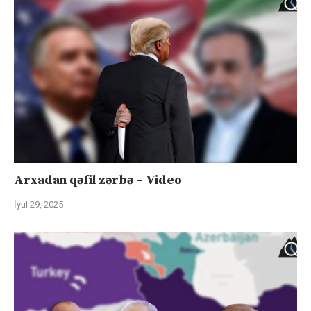
Arxadan qəfil zərbə – Video
İyul 29, 2025