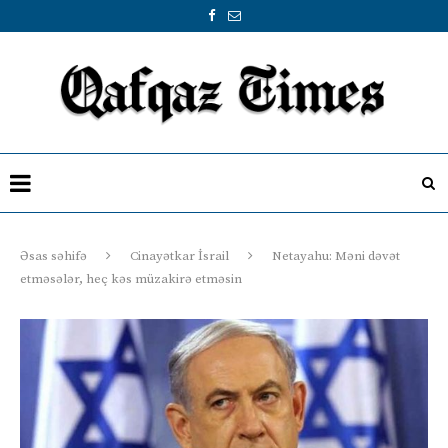
Əsas səhifə
Cinayətkar İsrail
Netayahu: Məni dəvət
etməsələr, heç kəs müzakirə etməsin