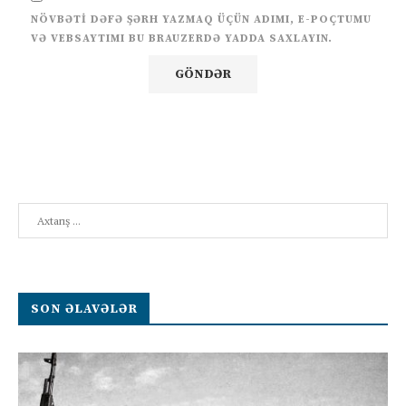
NÖVBƏTI DƏFƏ ŞƏRH YAZMAQ ÜÇÜN ADIMI, E-POÇTUMU
VƏ VEBSAYTIMI BU BRAUZERDƏ YADDA SAXLAYIN.
Search
SON ƏLAVƏLƏR