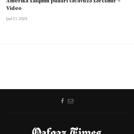
Amerika xalqının pulları təcavüzə xərclənir –
Video
İyul 21, 2025