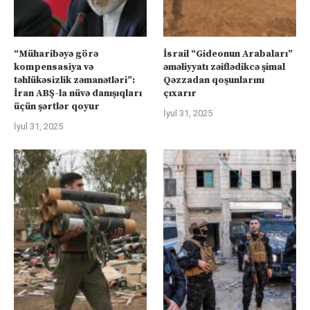
“Müharibəyə görə
İsrail “Gideonun Arabaları”
kompensasiya və
əməliyyatı zəiflədikcə şimal
təhlükəsizlik zəmanətləri”:
Qəzzadan qoşunlarını
İran ABŞ-la nüvə danışıqları
çıxarır
üçün şərtlər qoyur
İyul 31, 2025
İyul 31, 2025