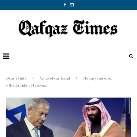
Əsas səhifə
Cinayətkar İsrail
Netanyahu ərəb
ölkələrindən əl çəkmir