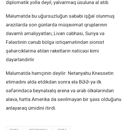
diplomatik yolla deyil, yalvarmaq üsuluna əl atıb.
Məlumatda bu uğursuzluğun səbəbi işğal olunmuş
ərazilərdə son günlərdə müqavimət qruplarının
davamlı əməliyyatları, Livan cəbhəsi, Suriya və
Fələstinin cənub bölgə istiqamətindən sionist
şəhərciklərinə atılan raketlərin nəticəsi kimi
dəyərləndirlir.
Məlumatda həmçinin deyilir: Netanyahu Knessetin
etimadını əldə etdikdən sonra elə BƏƏ-yə ilk
səfərindəcə beynəlxalq arena və ərəb ölkələrindən
əlavə, hətta Amerika da sevilməyən bir şəxs olduğunu
anlayaraq ümidini itirdi.