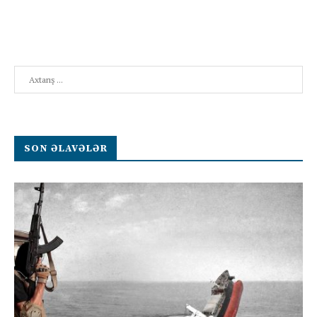
Search
SON ƏLAVƏLƏR