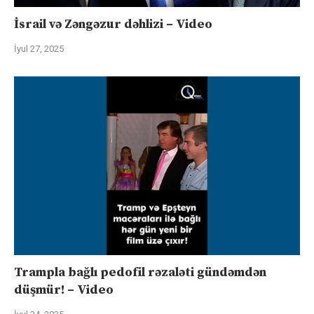
İsrail və Zəngəzur dəhlizi – Video
İyul 27, 2025
Trampla bağlı pedofil rəzaləti gündəmdən
düşmür! – Video