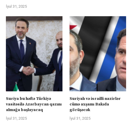
İyul 31, 2025
Suriya bu həftə Türkiyə
Suriyalı və israilli nazirlər
vasitəsilə Azərbaycan qazını
cümə axşamı Bakıda
almağa başlayacaq
görüşəcək
İyul 31, 2025
İyul 31, 2025