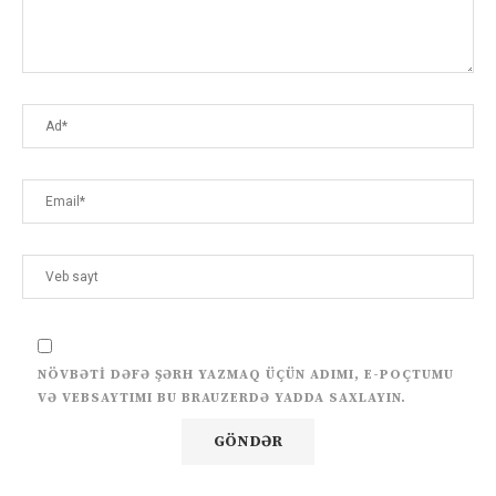
NÖVBƏTI DƏFƏ ŞƏRH YAZMAQ ÜÇÜN ADIMI, E-POÇTUMU
VƏ VEBSAYTIMI BU BRAUZERDƏ YADDA SAXLAYIN.