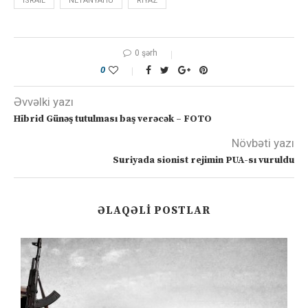
ISRAIL
NETANYAHU
RIYAZ
0 şərh
0
Əvvəlki yazı
Hibrid Günəş tutulması baş verəcək – FOTO
Növbəti yazı
Suriyada sionist rejimin PUA-sı vuruldu
ƏLAQƏLI POSTLAR