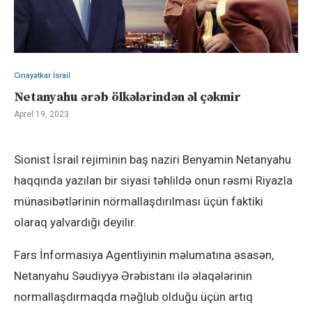
Cinayətkar İsrail
Netanyahu ərəb ölkələrindən əl çəkmir
Aprel 19, 2023
Sionist İsrail rejiminin baş naziri Benyamin Netanyahu
haqqında yazılan bir siyasi təhlildə onun rəsmi Riyazla
münasibətlərinin nörmallaşdırılması üçün faktiki
olaraq yalvardığı deyilir.
Fars İnformasiya Agentliyinin məlumatına əsasən,
Netanyahu Səudiyyə Ərəbistanı ilə əlaqələrinin
normallaşdırmaqda məğlub olduğu üçün artıq