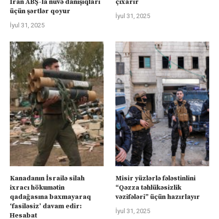
İran ABŞ-la nüvə danışıqları
çıxarır
üçün şərtlər qoyur
İyul 31, 2025
İyul 31, 2025
Kanadanın İsrailə silah
Misir yüzlərlə fələstinlini
ixracı hökumətin
“Qəzza təhlükəsizlik
qadağasına baxmayaraq
vəzifələri” üçün hazırlayır
‘fasiləsiz’ davam edir:
İyul 31, 2025
Hesabat