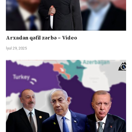
Arxadan qəfil zərbə – Video
İyul 29, 2025