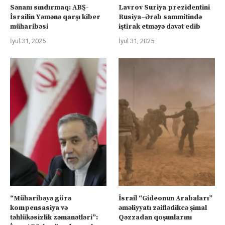
Sənanı sındırmaq: ABŞ-
Lavrov Suriya prezidentini
İsrailin Yəmənə qarşı kiber
Rusiya–Ərəb sammitində
müharibəsi
iştirak etməyə dəvət edib
İyul 31, 2025
İyul 31, 2025
“Müharibəyə görə
İsrail “Gideonun Arabaları”
kompensasiya və
əməliyyatı zəiflədikcə şimal
təhlükəsizlik zəmanətləri”:
Qəzzadan qoşunlarını