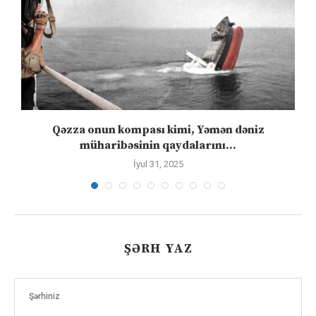
Qəzza onun kompası kimi, Yəmən dəniz
S
müharibəsinin qaydalarını...
İyul 31, 2025
ŞƏRH YAZ