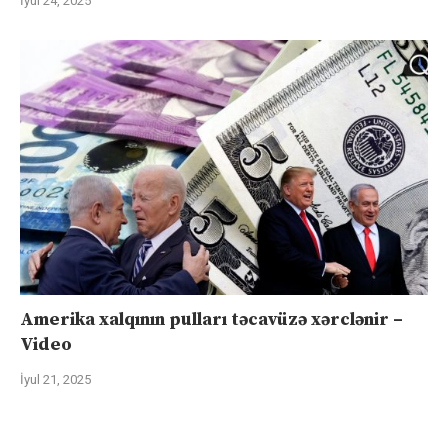
İyul 24, 2025
Amerika xalqının pulları təcavüzə xərclənir –
Video
İyul 21, 2025