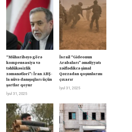
“Müharibəyə görə
İsrail “Gideonun
kompensasiya və
Arabaları” əməliyyatı
təhlükəsizlik
zəiflədikcə şimal
zəmanətləri”: İran ABŞ-
Qəzzadan qoşunlarını
la nüvə danışıqları üçün
çıxarır
şərtlər qoyur
İyul 31, 2025
İyul 31, 2025