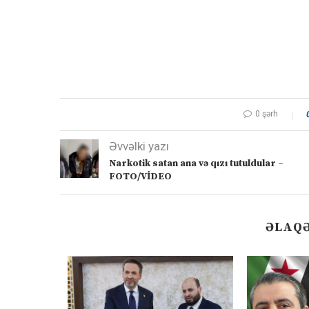
0 şərh
Əvvəlki yazı
Narkotik satan ana və qızı tutuldular –
FOTO/VİDEO
ƏLAQƏ