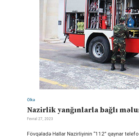
Ölkə
Nazirlik yanğınlarla bağlı məlu
Fevral 27, 2023
Fövqəladə Hallar Nazirliyinin “112” qaynar telefo