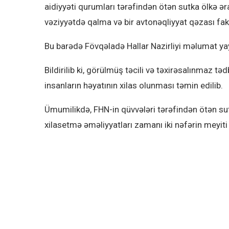
aidiyyəti qurumları tərəfindən ötən sutka ölkə ə
vəziyyətdə qalma və bir avtonəqliyyat qəzası fakt
Bu barədə Fövqəladə Hallar Nazirliyi məlumat ya
Bildirilib ki, görülmüş təcili və təxirəsalınmaz t
insanların həyatının xilas olunması təmin edilib.
Ümumilikdə, FHN-in qüvvələri tərəfindən ötən sutk
xilasetmə əməliyyatları zamanı iki nəfərin meyiti a