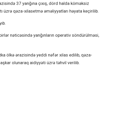
razisində 37 yanğına çıxış, dörd halda köməksiz
ı üzrə qəza-xilasetmə əməliyyatları həyata keçirilib.
yıb.
ədbirlər nəticəsində yanğınların operativ söndürülməsi,
a ölkə ərazisində yeddi nəfər xilas edilib, qəza-
şkar olunaraq aidiyyəti üzrə təhvil verilib.