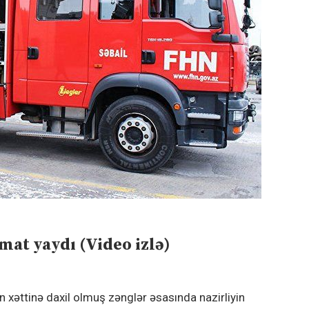
mat yaydı (Video izlə)
n xəttinə daxil olmuş zənglər əsasında nazirliyin