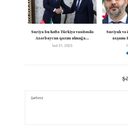
: Zəngəzur
Suriya bu həftə Türkiyə vasitəsilə
Suriyalı və 
skvanı...
Azərbaycan qazını almağa...
axşamı 
İyul 31, 2025
İ
Ş