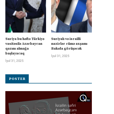
Suriyalı və israilli nazirlər cümə
Avstriyanın OMV şirkəti Azərb
axşamı Bakıda görüşəcək:...
xam neftində xlorid çirklənməs
Suriya bu həftə Türkiyə
Suriyalı və israilli
İyul 31, 2025
İyul 30, 2025
vasitəsilə Azərbaycan
nazirlər cümə axşamı
qazını almağa
Bakıda görüşəcək
başlayacaq
İyul 31, 2025
İyul 31, 2025
POSTER