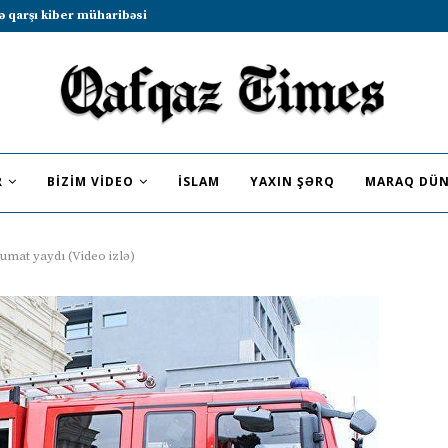
b sammitində iştirak etməyə dəvət...
R
BIZIM VIDEO
İSLAM
YAXIN ŞƏRQ
MARAQ DÜN
umat yaydı (Video izlə)