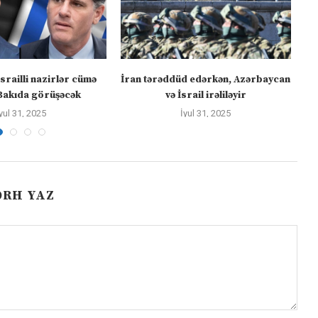
israilli nazirlər cümə
İran tərəddüd edərkən, Azərbaycan
Bakıda görüşəcək
və İsrail irəliləyir
yul 31, 2025
İyul 31, 2025
ƏRH YAZ