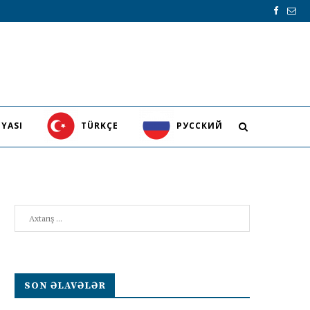
YASI
TÜRKÇE
PУССКИЙ
Search
SON ƏLAVƏLƏR