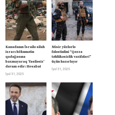
Kanadanın İsrailə silah
Misir yüzlərlə
ixracı hökumətin
fələstinlini “Qəzza
qadağasına
təhlükəsizlik vəzifələri”
baxmayaraq ‘fasiləsiz’
üçün hazırlayır
davam edir: Hesabat
İyul 31, 2025
İyul 31, 2025