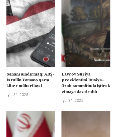
Sənanı sındırmaq: ABŞ-
Lavrov Suriya
İsrailin Yəmənə qarşı
prezidentini Rusiya–
kiber müharibəsi
Ərəb sammitində iştirak
etməyə dəvət edib
İyul 31, 2025
İyul 31, 2025