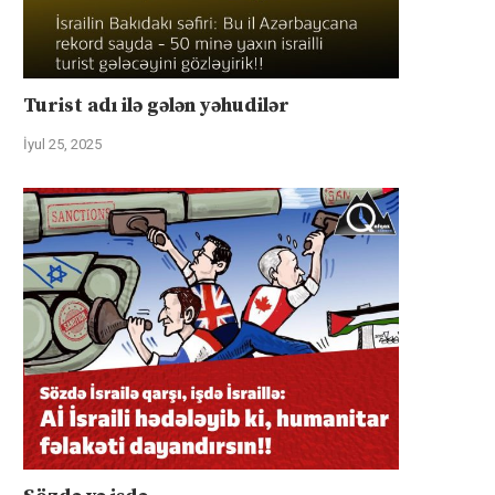
Turist adı ilə gələn yəhudilər
İyul 25, 2025