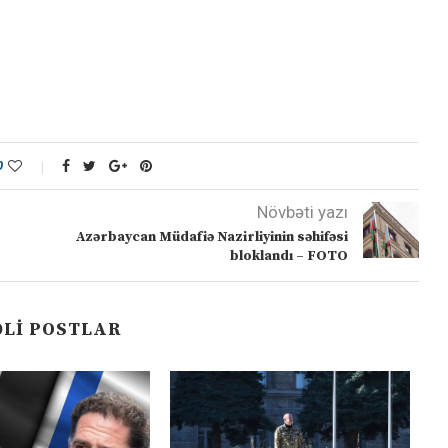
0
Növbəti yazı
Azərbaycan Müdafiə Nazirliyinin səhifəsi
bloklandı – FOTO
LI POSTLAR