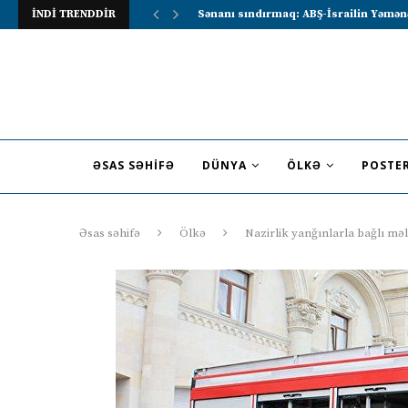
İNDİ TRENDDİR
Lavrov Suriya prezidentini Rusiya–Ərə
ƏSAS SƏHIFƏ
DÜNYA
ÖLKƏ
POSTE
Əsas səhifə
Ölkə
Nazirlik yanğınlarla bağlı məl