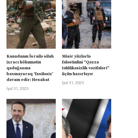
Kanadanın İsrailə silah
Misir yüzlərlə
ixracı hökumətin
fələstinlini “Qəzza
qadağasına
təhlükəsizlik vəzifələri”
baxmayaraq ‘fasiləsiz’
üçün hazırlayır
davam edir: Hesabat
İyul 31, 2025
İyul 31, 2025