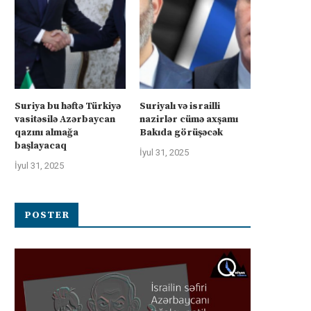
Suriya bu həftə Türkiyə
Suriyalı və israilli
vasitəsilə Azərbaycan
nazirlər cümə axşamı
qazını almağa
Bakıda görüşəcək
başlayacaq
İyul 31, 2025
İyul 31, 2025
POSTER