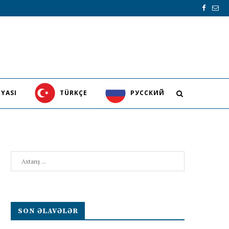
YASI
TÜRKÇE
PУССКИЙ
Search
SON ƏLAVƏLƏR