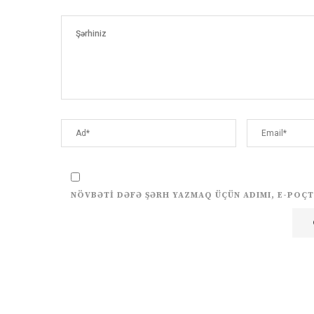
NÖVBƏTI DƏFƏ ŞƏRH YAZMAQ ÜÇÜN ADIMI, E-POÇT