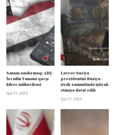
Sənanı sındırmaq: ABŞ-
Lavrov Suriya
İsrailin Yəmənə qarşı
prezidentini Rusiya–
kiber müharibəsi
Ərəb sammitində iştirak
etməyə dəvət edib
İyul 31, 2025
İyul 31, 2025