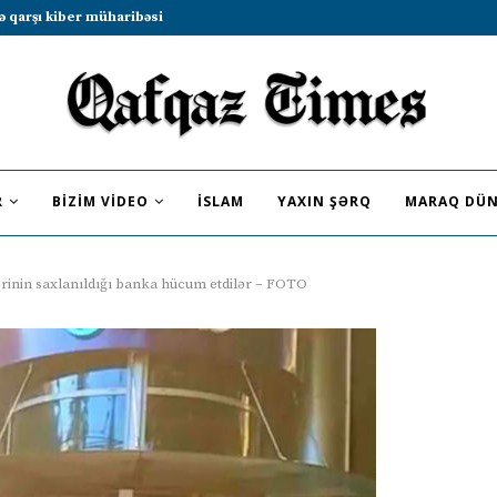
b sammitində iştirak etməyə dəvət...
R
BIZIM VIDEO
İSLAM
YAXIN ŞƏRQ
MARAQ DÜN
rinin saxlanıldığı banka hücum etdilər – FOTO