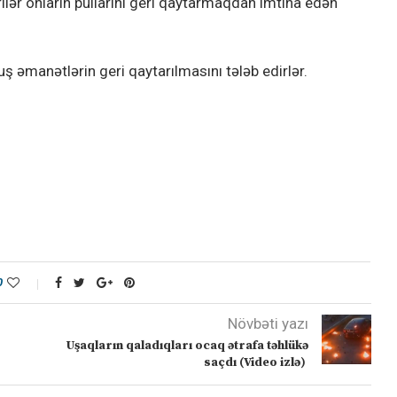
lər onların pullarını geri qaytarmaqdan imtina edən
ş əmanətlərin geri qaytarılmasını tələb edirlər.
0
Növbəti yazı
Uşaqların qaladıqları ocaq ətrafa təhlükə
saçdı (Video izlə)