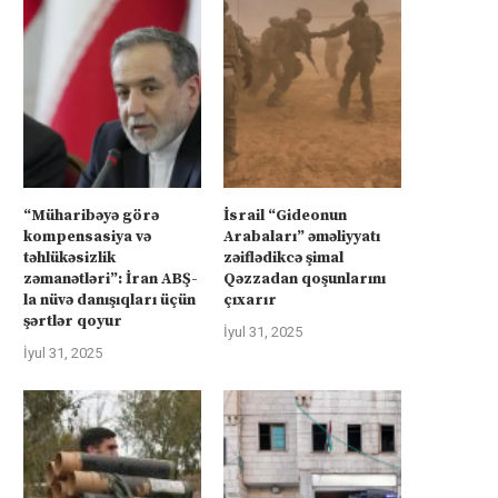
“Müharibəyə görə
İsrail “Gideonun
kompensasiya və
Arabaları” əməliyyatı
təhlükəsizlik
zəiflədikcə şimal
zəmanətləri”: İran ABŞ-
Qəzzadan qoşunlarını
rkiyə Afrikanın neft və qazına can
Türkiyə Afrikanın neft və qazın
la nüvə danışıqları üçün
çıxarır
atır –...
atır –...
şərtlər qoyur
İyul 31, 2025
İyul 4, 2025
İyul 4, 2025
İyul 31, 2025