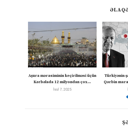
ƏLAQƏ
” – video
Aşura mərasiminin keçirilməsi üçün
Türkiyənin ş
Kərbəlada 12 milyondan çox...
Qərbin maraq
İyul 7, 2025
Ş