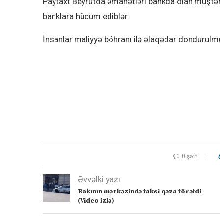
Paytaxt Beyrutda əmanətləri bankda olan müştəri
banklara hücum ediblər.
İnsanlar maliyyə böhranı ilə əlaqədar dondurulmu
0 şərh
Əvvəlki yazı
Bakının mərkəzində taksi qəza törətdi
(Video izlə)