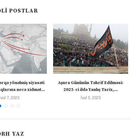
LI POSTLAR
ərqə yönəlmiş siyasəti
Aşura Gününün Təhrif Edilməsi:
Tü
larına necə xidmət...
2025-ci ildə Yanlış Tarix,...
İyul 7, 2025
İyul 5, 2025
ƏRH YAZ