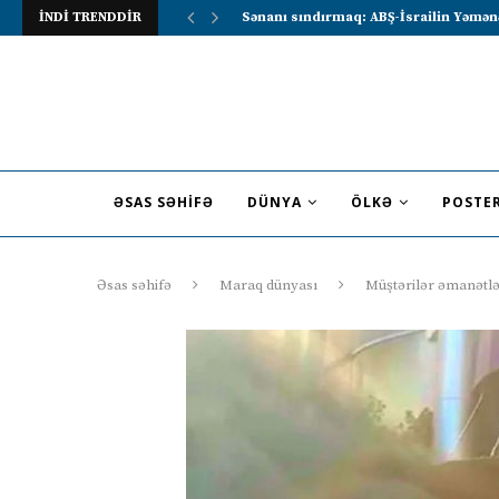
İNDİ TRENDDİR
Lavrov Suriya prezidentini Rusiya–Ərə
ƏSAS SƏHIFƏ
DÜNYA
ÖLKƏ
POSTE
Əsas səhifə
Maraq dünyası
Müştərilər əmanətlə