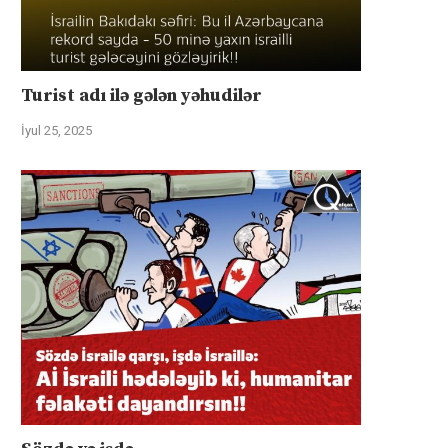
Turist adı ilə gələn yəhudilər
İyul 25, 2025