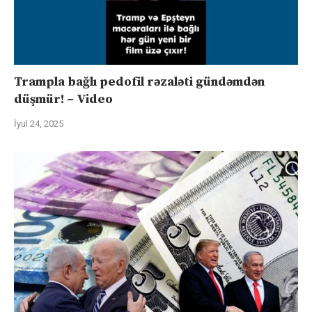
Trampla bağlı pedofil rəzaləti gündəmdən
düşmür! – Video
İyul 24, 2025