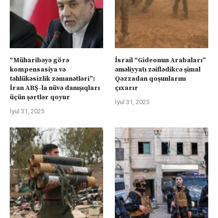
“Müharibəyə görə
İsrail “Gideonun Arabaları”
kompensasiya və
əməliyyatı zəiflədikcə şimal
təhlükəsizlik zəmanətləri”:
Qəzzadan qoşunlarını
İran ABŞ-la nüvə danışıqları
çıxarır
üçün şərtlər qoyur
İyul 31, 2025
İyul 31, 2025