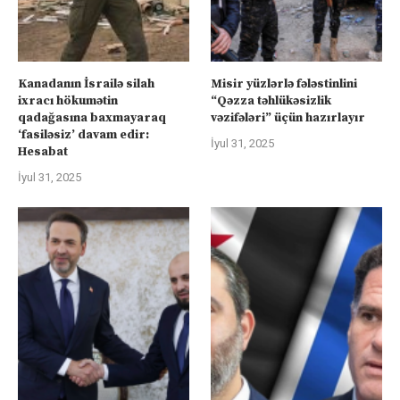
Kanadanın İsrailə silah
Misir yüzlərlə fələstinlini
ixracı hökumətin
“Qəzza təhlükəsizlik
qadağasına baxmayaraq
vəzifələri” üçün hazırlayır
‘fasiləsiz’ davam edir:
İyul 31, 2025
Hesabat
İyul 31, 2025