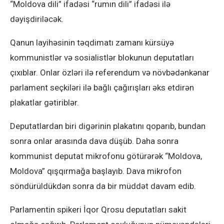
“Moldova dili” ifadəsi “rumın dili” ifadəsi ilə
dəyişdiriləcək.
Qanun layihəsinin təqdimatı zamanı kürsüyə
kommunistlər və sosialistlər blokunun deputatları
çıxıblar. Onlar özləri ilə referendum və növbədənkənar
parlament seçkiləri ilə bağlı çağırışları əks etdirən
plakatlar gətiriblər.
Deputatlardan biri digərinin plakatını qoparıb, bundan
sonra onlar arasında dava düşüb. Daha sonra
kommunist deputat mikrofonu götürərək “Moldova,
Moldova” qışqırmağa başlayıb. Dava mikrofon
söndürüldükdən sonra da bir müddət davam edib.
Parlamentin spikeri İqor Qrosu deputatları sakit