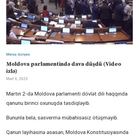
Maraq dünyası
Moldova parlamentində dava düşdü (Video
izlə)
Mart 6, 2023
Martın 2-də Moldova parlamenti dövlət dili haqqında
qanunu birinci oxunuşda təsdiqləyib.
Bununla belə, səsvermə mübahisəsiz ötüşməyib.
Qanun layihəsinə əsasən, Moldova Konstitusiyasında