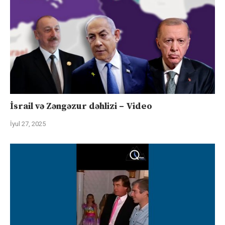
İsrail və Zəngəzur dəhlizi – Video
İyul 27, 2025