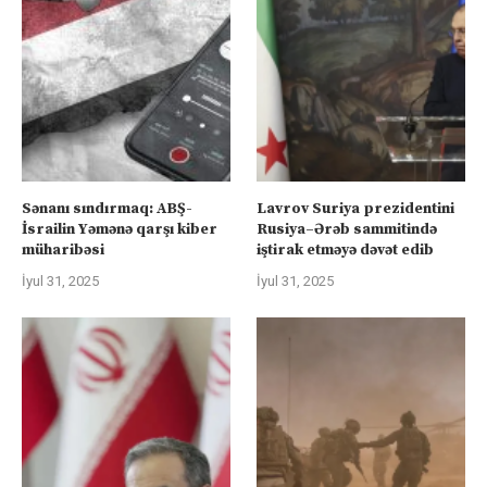
Sənanı sındırmaq: ABŞ-
Lavrov Suriya prezidentini
İsrailin Yəmənə qarşı kiber
Rusiya–Ərəb sammitində
müharibəsi
iştirak etməyə dəvət edib
İyul 31, 2025
İyul 31, 2025