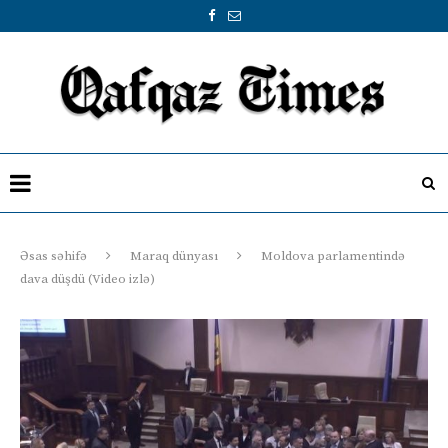
Əsas səhifə
Maraq dünyası
Moldova parlamentində
dava düşdü (Video izlə)