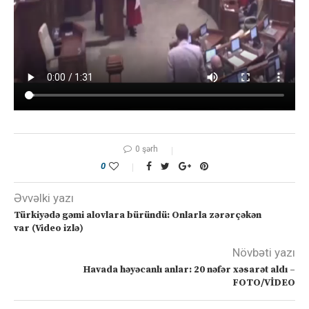
0 şərh
0
Əvvəlki yazı
Türkiyədə gəmi alovlara büründü: Onlarla zərərçəkən
var (Video izlə)
Növbəti yazı
Havada həyəcanlı anlar: 20 nəfər xəsarət aldı –
FOTO/VİDEO