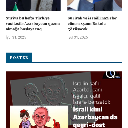
Suriya bu həftə Türkiyə
Suriyalı və israilli nazirlər
vasitəsilə Azərbaycan qazını
cümə axşamı Bakıda
almağa başlayacaq
görüşəcək
İyul 31, 2025
İyul 31, 2025
POSTER