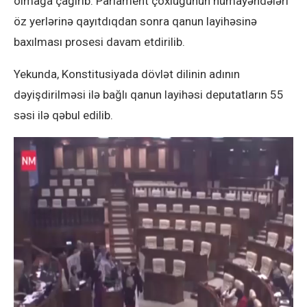
olmağa çağırıb. Parlament çoxluğunun nümayəndələri
öz yerlərinə qayıtdıqdan sonra qanun layihəsinə
baxılması prosesi davam etdirilib.
Yekunda, Konstitusiyada dövlət dilinin adının
dəyişdirilməsi ilə bağlı qanun layihəsi deputatların 55
səsi ilə qəbul edilib.