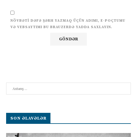
NÖVBƏTI DƏFƏ ŞƏRH YAZMAQ ÜÇÜN ADIMI, E-POÇTUMU
VƏ VEBSAYTIMI BU BRAUZERDƏ YADDA SAXLAYIN.
Search
SON ƏLAVƏLƏR