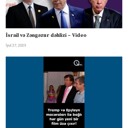
İsrail və Zəngəzur dəhlizi – Video
İyul 27, 2025