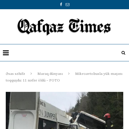
Əsas səhifə
Maraq dünyası
Mikroavtobusla yük maşını
toqquşdu: 11 nəfər öldü – FOTO