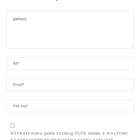
NÖVBƏTI DƏFƏ ŞƏRH YAZMAQ ÜÇÜN ADIMI, E-POÇTUMU