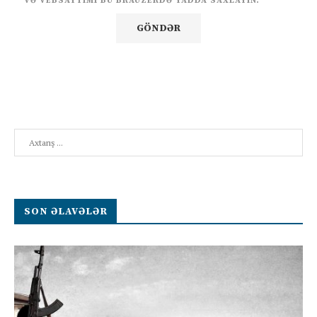
VƏ VEBSAYTIMI BU BRAUZERDƏ YADDA SAXLAYIN.
Search
SON ƏLAVƏLƏR