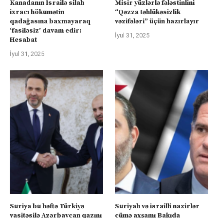
Kanadanın İsrailə silah
Misir yüzlərlə fələstinlini
ixracı hökumətin
“Qəzza təhlükəsizlik
qadağasına baxmayaraq
vəzifələri” üçün hazırlayır
‘fasiləsiz’ davam edir:
İyul 31, 2025
Hesabat
İyul 31, 2025
Suriya bu həftə Türkiyə
Suriyalı və israilli nazirlər
vasitəsilə Azərbaycan qazını
cümə axşamı Bakıda