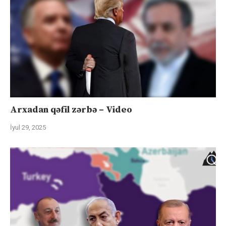
Arxadan qəfil zərbə – Video
İyul 29, 2025