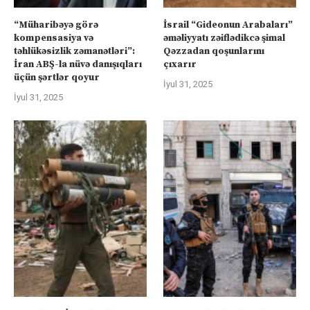
“Müharibəyə görə
İsrail “Gideonun Arabaları”
kompensasiya və
əməliyyatı zəiflədikcə şimal
təhlükəsizlik zəmanətləri”:
Qəzzadan qoşunlarını
İran ABŞ-la nüvə danışıqları
çıxarır
üçün şərtlər qoyur
İyul 31, 2025
İyul 31, 2025