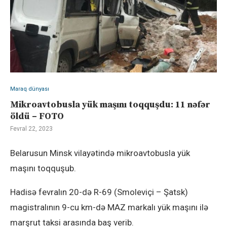
Maraq dünyası
Mikroavtobusla yük maşını toqquşdu: 11 nəfər
öldü – FOTO
Fevral 22, 2023
Belarusun Minsk vilayətində mikroavtobusla yük
maşını toqquşub.
Hadisə fevralın 20-də R-69 (Smoleviçi – Şatsk)
magistralının 9-cu km-də MAZ markalı yük maşını ilə
marşrut taksi arasında baş verib.