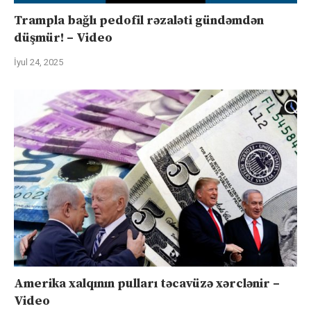
Trampla bağlı pedofil rəzaləti gündəmdən
düşmür! – Video
İyul 24, 2025
Amerika xalqının pulları təcavüzə xərclənir –
Video