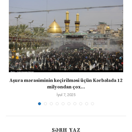
Aşura mərasiminin keçirilməsi üçün Kərbəlada 12
milyondan çox...
İyul 7, 2025
ŞƏRH YAZ