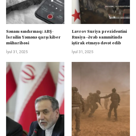
Sənanı sındırmaq: ABŞ-
Lavrov Suriya prezidentini
İsrailin Yəmənə qarşı kiber
Rusiya–Ərəb sammitində
müharibəsi
iştirak etməyə dəvət edib
İyul 31, 2025
İyul 31, 2025