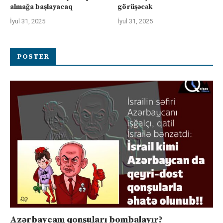
almağa başlayacaq
görüşəcək
İyul 31, 2025
İyul 31, 2025
POSTER
Azərbaycanı qonşuları bombalayır?