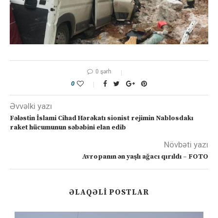
0 şərh
0
Əvvəlki yazı
Fələstin İslami Cihad Hərəkatı sionist rejimin Nablosdakı
raket hücumunun səbəbini elan edib
Növbəti yazı
Avropanın ən yaşlı ağacı qırıldı – FOTO
ƏLAQƏLI POSTLAR