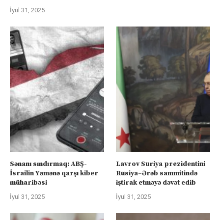
İyul 31, 2025
Sənanı sındırmaq: ABŞ-
Lavrov Suriya prezidentini
İsrailin Yəmənə qarşı kiber
Rusiya–Ərəb sammitində
müharibəsi
iştirak etməyə dəvət edib
İyul 31, 2025
İyul 31, 2025