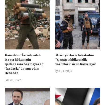
Kanadanın İsrailə silah
Misir yüzlərlə fələstinlini
ixracı hökumətin
“Qəzza təhlükəsizlik
qadağasına baxmayaraq
vəzifələri” üçün hazırlayır
‘fasiləsiz’ davam edir:
İyul 31, 2025
Hesabat
İyul 31, 2025