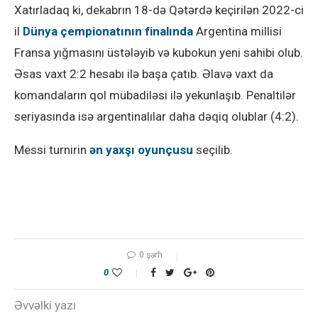
Xatırladaq ki, dekabrın 18-də Qətərdə keçirilən 2022-ci
il
Dünya çempionatının finalında
Argentina millisi
Fransa yığmasını üstələyib və kubokun yeni sahibi olub.
Əsas vaxt 2:2 hesabı ilə başa çatıb. Əlavə vaxt da
komandaların qol mübadiləsi ilə yekunlaşıb. Penaltilər
seriyasında isə argentinalılar daha dəqiq olublar (4:2).
Messi turnirin
ən yaxşı oyunçusu
seçilib.
0 şərh
0
Əvvəlki yazı