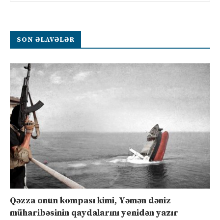
SON ƏLAVƏLƏR
Qəzza onun kompası kimi, Yəmən dəniz
müharibəsinin qaydalarını yenidən yazır