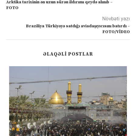
Arktika tarixinin ən uzun sürən ildırımı qeydə alınıb –
FOTO
Növbəti yazı
Braziliya Türkiyəyə satdığı aviadaşıyıcısını batırdı –
FOTO/VİDEO
ƏLAQƏLI POSTLAR