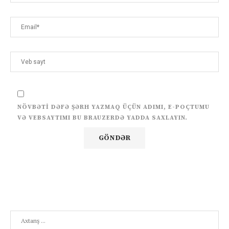
NÖVBƏTI DƏFƏ ŞƏRH YAZMAQ ÜÇÜN ADIMI, E-POÇTUMU
VƏ VEBSAYTIMI BU BRAUZERDƏ YADDA SAXLAYIN.
Search