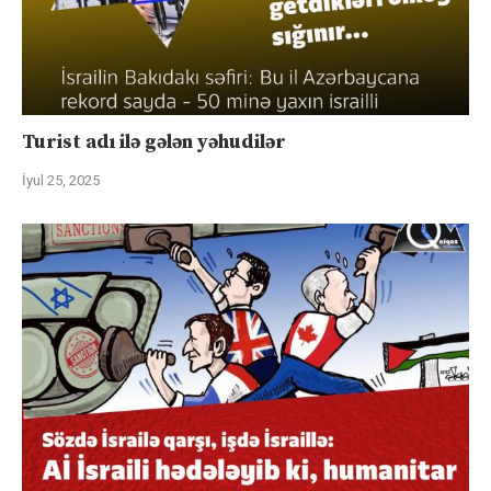
Turist adı ilə gələn yəhudilər
İyul 25, 2025