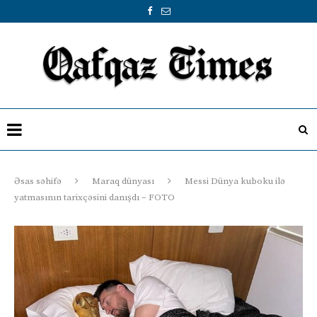
Əsas səhifə
Maraq dünyası
Messi Dünya kuboku ilə
yatmasının tarixçəsini danışdı – FOTO