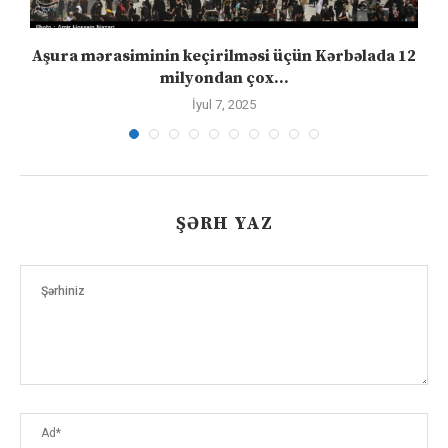
Aşura mərasiminin keçirilməsi üçün Kərbəlada 12
milyondan çox...
İyul 7, 2025
ŞƏRH YAZ