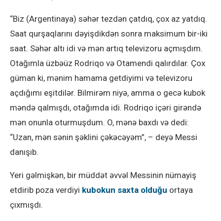
“Biz (Argentinaya) səhər tezdən çatdıq, çox az yatdıq.
Saat qurşaqlarını dəyişdikdən sonra maksimum bir-iki
saat. Səhər altı idi və mən artıq televizoru açmışdım.
Otağımla üzbəüz Rodriqo və Otamendi qalırdılar. Çox
güman ki, mənim hamama getdiyimi və televizoru
açdığımı eşitdilər. Bilmirəm niyə, amma o gecə kubok
məndə qalmışdı, otağımda idi. Rodriqo içəri girəndə
mən onunla oturmuşdum. O, mənə baxdı və dedi:
“Uzan, mən sənin şəklini çəkəcəyəm”, – deyə Messi
danışıb.
Yeri gəlmişkən, bir müddət əvvəl Messinin nümayiş
etdirib poza verdiyi
kubokun saxta olduğu
ortaya
çıxmışdı.