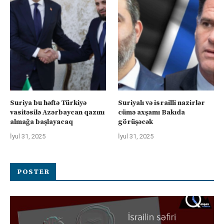
Suriya bu həftə Türkiyə
Suriyalı və israilli nazirlər
vasitəsilə Azərbaycan qazını
cümə axşamı Bakıda
almağa başlayacaq
görüşəcək
İyul 31, 2025
İyul 31, 2025
POSTER