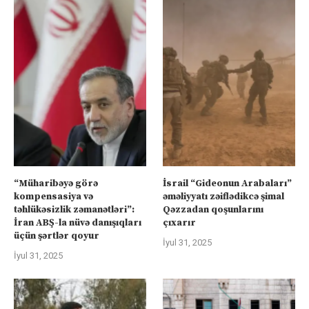
“Müharibəyə görə
İsrail “Gideonun Arabaları”
kompensasiya və
əməliyyatı zəiflədikcə şimal
təhlükəsizlik zəmanətləri”:
Qəzzadan qoşunlarını
İran ABŞ-la nüvə danışıqları
çıxarır
üçün şərtlər qoyur
İyul 31, 2025
İyul 31, 2025