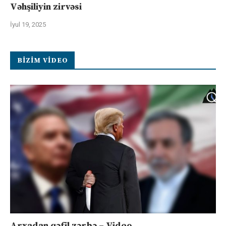
Vəhşiliyin zirvəsi
İyul 19, 2025
BIZIM VIDEO
Arxadan qəfil zərbə – Video