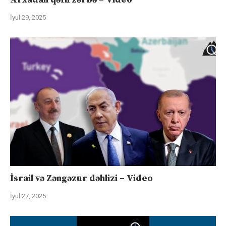
İyul 29, 2025
İsrail və Zəngəzur dəhlizi – Video
İyul 27, 2025