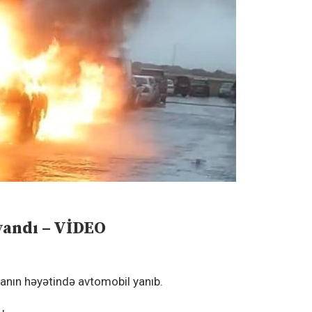
yandı – VİDEO
anın həyətində avtomobil yanıb.