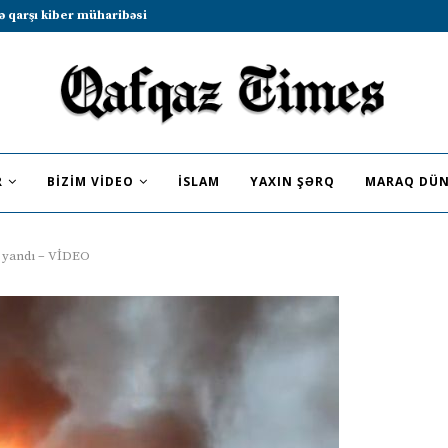
b sammitində iştirak etməyə dəvət...
R
BIZIM VIDEO
İSLAM
YAXIN ŞƏRQ
MARAQ DÜN
b yandı – VİDEO