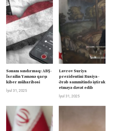
Sənanı sındırmaq: ABŞ-
Lavrov Suriya
İsrailin Yəmənə qarşı
prezidentini Rusiya–
kiber müharibəsi
Ərəb sammitində iştirak
etməyə dəvət edib
İyul 31, 2025
İyul 31, 2025