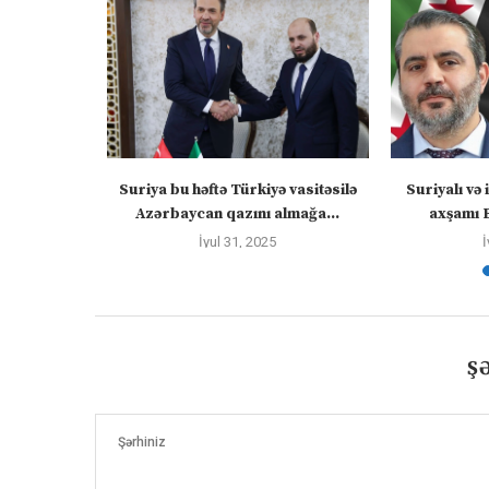
: Zəngəzur
Suriya bu həftə Türkiyə vasitəsilə
Suriyalı və 
skvanı...
Azərbaycan qazını almağa...
axşamı 
İyul 31, 2025
İ
Ş