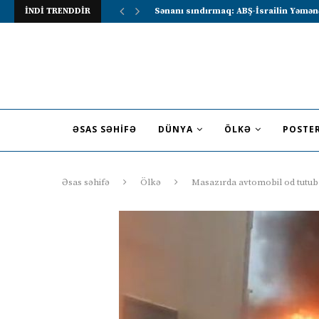
İNDİ TRENDDİR
Lavrov Suriya prezidentini Rusiya–Ərə
ƏSAS SƏHIFƏ
DÜNYA
ÖLKƏ
POSTE
Əsas səhifə
Ölkə
Masazırda avtomobil od tutu