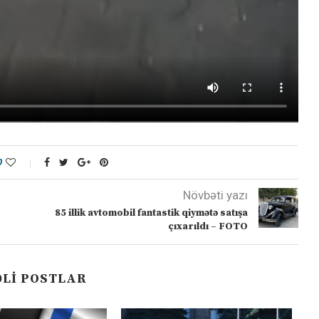
0
Növbəti yazı
85 illik avtomobil fantastik qiymətə satışa
çıxarıldı – FOTO
LI POSTLAR