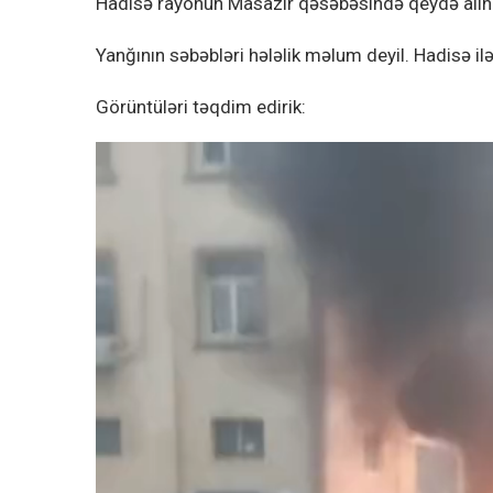
Hadisə rayonun Masazır qəsəbəsində qeydə alın
Yanğının səbəbləri hələlik məlum deyil. Hadisə ilə
Görüntüləri təqdim edirik: