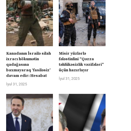
Kanadanın İsrailə silah
Misir yüzlərlə
ixracı hökumətin
fələstinlini “Qəzza
qadağasına
təhlükəsizlik vəzifələri”
baxmayaraq ‘fasiləsiz’
üçün hazırlayır
davam edir: Hesabat
İyul 31, 2025
İyul 31, 2025