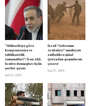
“Müharibəyə görə
İsrail “Gideonun
kompensasiya və
Arabaları” əməliyyatı
təhlükəsizlik
zəiflədikcə şimal
zəmanətləri”: İran ABŞ-
Qəzzadan qoşunlarını
la nüvə danışıqları üçün
çıxarır
şərtlər qoyur
İyul 31, 2025
İyul 31, 2025