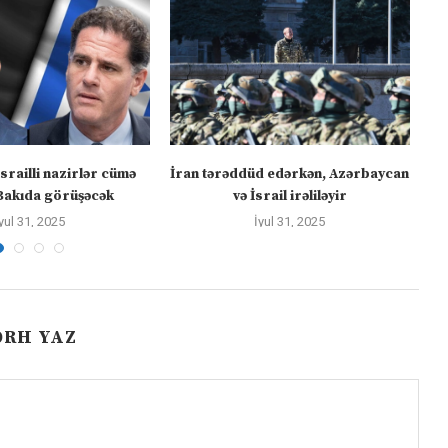
israilli nazirlər cümə
İran tərəddüd edərkən, Azərbaycan
Bakıda görüşəcək
və İsrail irəliləyir
yul 31, 2025
İyul 31, 2025
ƏRH YAZ