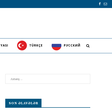
YASI
TÜRKÇE
PУССКИЙ
Search
SON ƏLAVƏLƏR