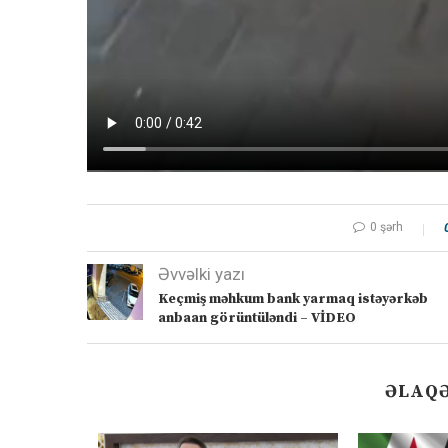
0 şərh
Əvvəlki yazı
Keçmiş məhkum bank yarmaq istəyərkəb
anbaan görüntüləndi – VİDEO
ƏLAQƏ