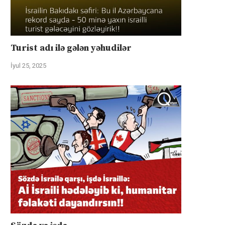
Turist adı ilə gələn yəhudilər
İyul 25, 2025