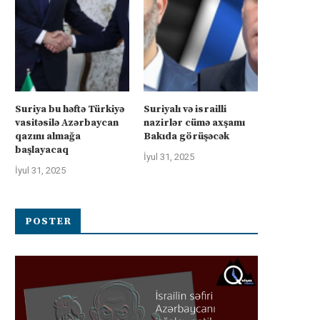
Suriya bu həftə Türkiyə
Suriyalı və israilli
vasitəsilə Azərbaycan
nazirlər cümə axşamı
qazını almağa
Bakıda görüşəcək
başlayacaq
İyul 31, 2025
İyul 31, 2025
POSTER