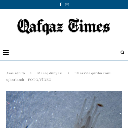
Əsas səhifə
Maraq dünyası
“Mars”da qəribə canlı
aşkarlandı – FOTO/VİDEO