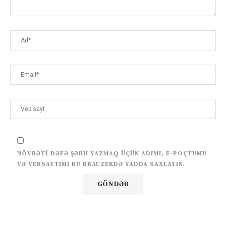
NÖVBƏTI DƏFƏ ŞƏRH YAZMAQ ÜÇÜN ADIMI, E-POÇTUMU
VƏ VEBSAYTIMI BU BRAUZERDƏ YADDA SAXLAYIN.