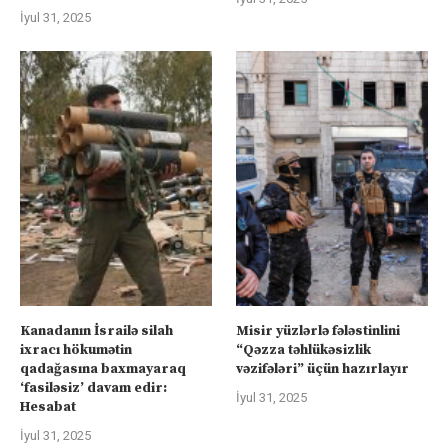
İyul 31, 2025
Kanadanın İsrailə silah
Misir yüzlərlə fələstinlini
ixracı hökumətin
“Qəzza təhlükəsizlik
qadağasına baxmayaraq
vəzifələri” üçün hazırlayır
‘fasiləsiz’ davam edir:
İyul 31, 2025
Hesabat
İyul 31, 2025