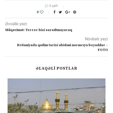
0 şərh
0
Əvvəlki yazı
Müqavimət: Terror bizi sarsıltmayacaq
Növbəti yazı
Britaniyada qədim tarixi abidəni narıncıya boyadılar –
FOTO
ƏLAQƏLI POSTLAR