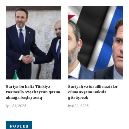
Suriya bu həftə Türkiyə
Suriyalı və israilli nazirlər
vasitəsilə Azərbaycan qazını
cümə axşamı Bakıda
almağa başlayacaq
görüşəcək
İyul 31, 2025
İyul 31, 2025
POSTER