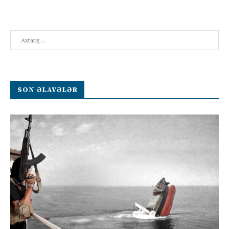
Search
SON ƏLAVƏLƏR