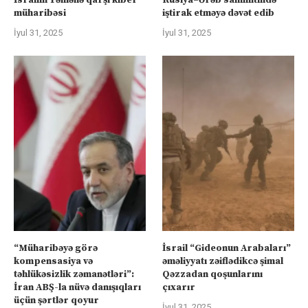
İsrailin Yəmənə qarşı kiber
Rusiya–Ərəb sammitində
müharibəsi
iştirak etməyə dəvət edib
İyul 31, 2025
İyul 31, 2025
“Müharibəyə görə
İsrail “Gideonun Arabaları”
kompensasiya və
əməliyyatı zəiflədikcə şimal
təhlükəsizlik zəmanətləri”:
Qəzzadan qoşunlarını
İran ABŞ-la nüvə danışıqları
çıxarır
üçün şərtlər qoyur
İyul 31, 2025