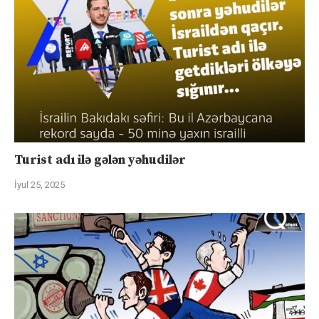
Turist adı ilə gələn yəhudilər
İyul 25, 2025