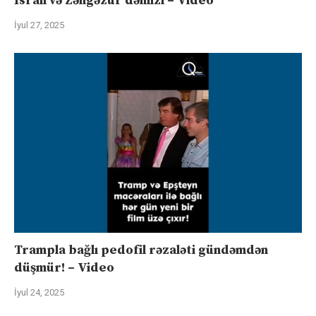
İsrail və Zəngəzur dəhlizi – Video
İyul 27, 2025
Trampla bağlı pedofil rəzaləti gündəmdən
düşmür! – Video
İyul 24, 2025