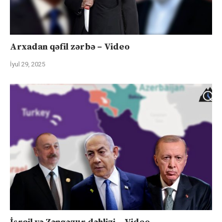
Arxadan qəfil zərbə – Video
İyul 29, 2025