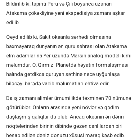
Bildirilib ki, tapıntı Peru və Çili boyunca uzanan
Atakama çökəkliyinə yeni ekspedisiya zamanı aşkar
edilib.
Qeyd edilib ki, Sakit okeanla sərhədi olmasına
baxmayaraq dünyanın ən quru səhrası olan Atakama
elm adamlarına Yer üzündə Marsın analoq modeli kimi
məlumdur. O, Qırmızı Planetdə həyatın formalaşması
halında getdikcə quruyan səthinə necə uyğunlaşa
biləcəyi barədə vacib məlumatları ehtiva edir.
Dalış zamanı alimlər ümumilikdə təxminən 70 nümunə
götürüblər. Onların arasında yeni növlər və qədim
daşlaşmış qalıqlar da olub. Ancaq okeanın ən dərin
nöqtələrindən birinin dibində gəzən canlılardan biri
hesab edilən dəniz donuzu xüsusi maraq kəsb edib.