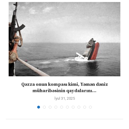
Qəzza onun kompası kimi, Yəmən dəniz
S
müharibəsinin qaydalarını...
İyul 31, 2025