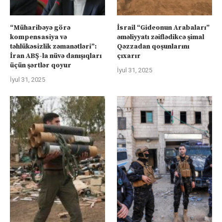
“Müharibəyə görə
İsrail “Gideonun Arabaları”
kompensasiya və
əməliyyatı zəiflədikcə şimal
təhlükəsizlik zəmanətləri”:
Qəzzadan qoşunlarını
İran ABŞ-la nüvə danışıqları
çıxarır
üçün şərtlər qoyur
İyul 31, 2025
İyul 31, 2025