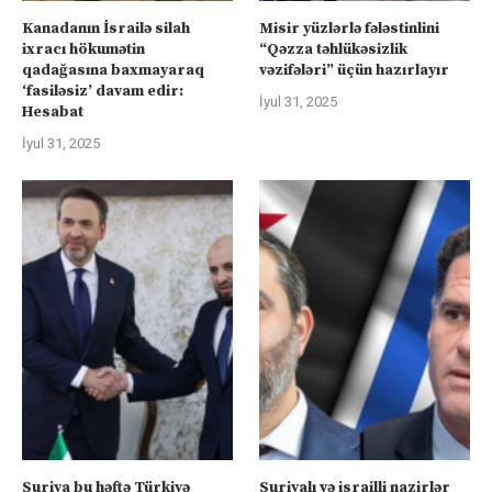
Kanadanın İsrailə silah
Misir yüzlərlə fələstinlini
ixracı hökumətin
“Qəzza təhlükəsizlik
qadağasına baxmayaraq
vəzifələri” üçün hazırlayır
‘fasiləsiz’ davam edir:
İyul 31, 2025
Hesabat
İyul 31, 2025
Suriya bu həftə Türkiyə
Suriyalı və israilli nazirlər