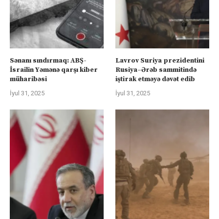
Sənanı sındırmaq: ABŞ-
Lavrov Suriya prezidentini
İsrailin Yəmənə qarşı kiber
Rusiya–Ərəb sammitində
müharibəsi
iştirak etməyə dəvət edib
İyul 31, 2025
İyul 31, 2025