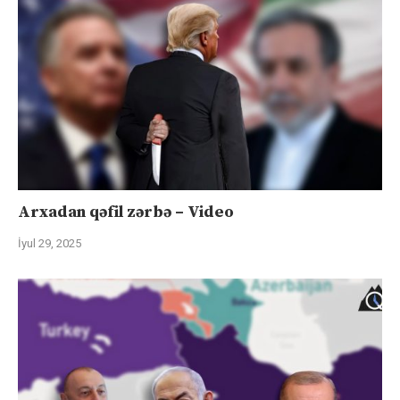
Arxadan qəfil zərbə – Video
İyul 29, 2025