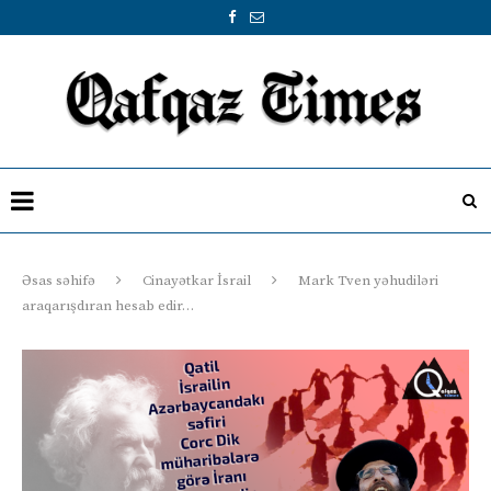
Əsas səhifə
Cinayətkar İsrail
Mark Tven yəhudiləri
araqarışdıran hesab edir…