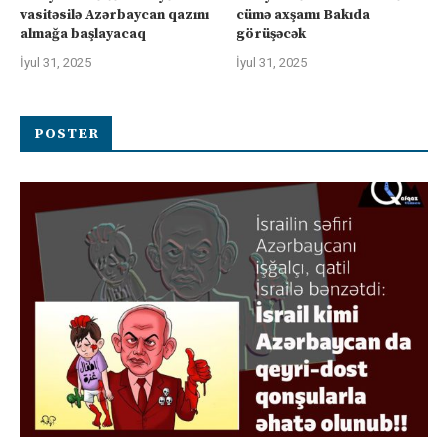
vasitəsilə Azərbaycan qazını
cümə axşamı Bakıda
almağa başlayacaq
görüşəcək
İyul 31, 2025
İyul 31, 2025
POSTER