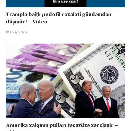
Trampla bağlı pedofil rəzaləti gündəmdən
düşmür! – Video
İyul 24, 2025
Amerika xalqının pulları təcavüzə xərclənir –