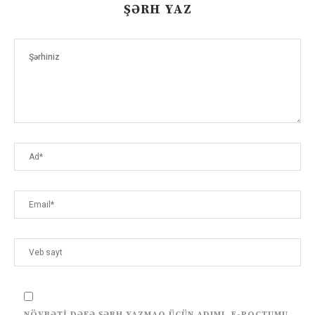
ŞƏRH YAZ
NÖVBƏTI DƏFƏ ŞƏRH YAZMAQ ÜÇÜN ADIMI, E-POÇTUMU