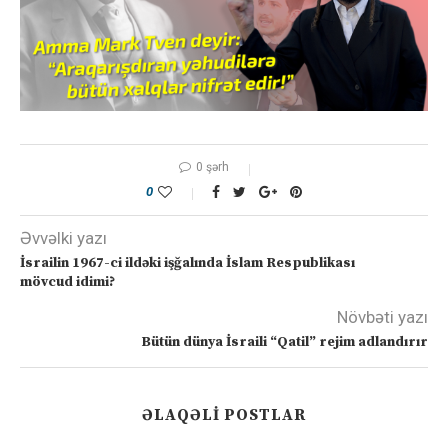
0 şərh
0
Əvvəlki yazı
İsrailin 1967-ci ildəki işğalında İslam Respublikası
mövcud idimi?
Növbəti yazı
Bütün dünya İsraili “Qatil” rejim adlandırır
ƏLAQƏLI POSTLAR