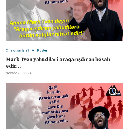
Cinayətkar İsrail
Poster
Mark Tven yəhudiləri araqarışdıran hesab
edir…
Noyabr 20, 2024