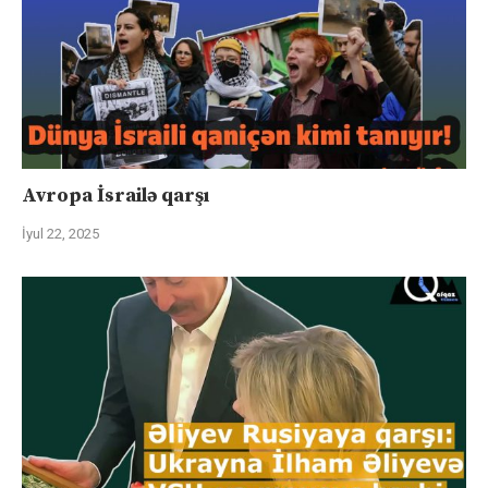
Avropa İsrailə qarşı
İyul 22, 2025