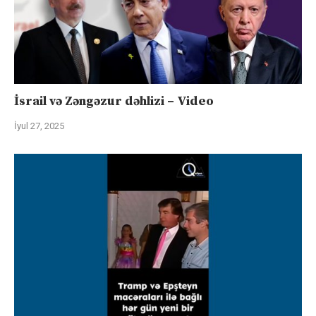
İsrail və Zəngəzur dəhlizi – Video
İyul 27, 2025