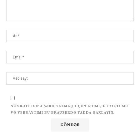
NÖVBƏTI DƏFƏ ŞƏRH YAZMAQ ÜÇÜN ADIMI, E-POÇTUMU
VƏ VEBSAYTIMI BU BRAUZERDƏ YADDA SAXLAYIN.