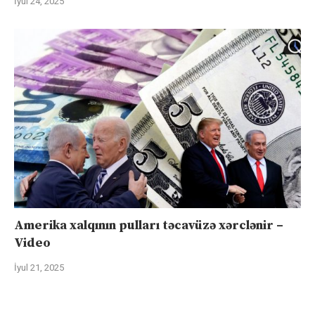
İyul 24, 2025
Amerika xalqının pulları təcavüzə xərclənir –
Video
İyul 21, 2025