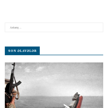
Search
SON ƏLAVƏLƏR