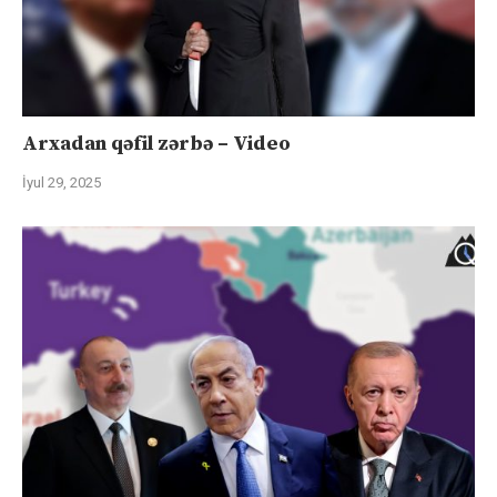
Arxadan qəfil zərbə – Video
İyul 29, 2025