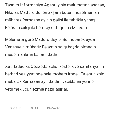
Təsnim İnformasiya Agentliyinin məlumatına əsasən,
Nikolas Maduro dünən axşam bütün müsəlmanları
mübarək Ramazan ayının gəlişi ilə təbriklə yanaşı
Fələstin xalqı ilə həmrəy olduğunu elan edib.
Məlumata görə Maduro deyib: Bu mübarək ayda
Venesuela mübariz Fələstin xalqı başda olmaqla
müsəlmanların kənarındadır.
Xatırladaq ki, Qəzzədə aclıq, xəstəlik və sanitariyanın
bərbad vəziyyətində belə möhəm iradəli Fələstin xalqı
mübarək Ramazan ayında dini vaciblərini yerinə
yetirmək üçün əzmlə hazırlaşırlar.
FƏLƏSTIN
ISRAIL
RAMAZAN