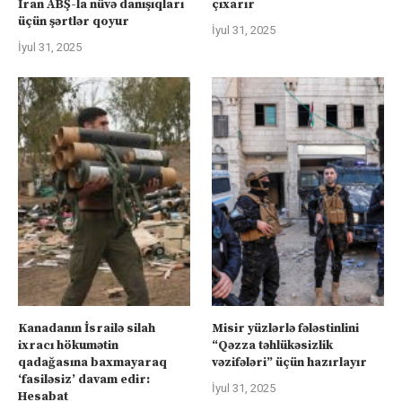
İran ABŞ-la nüvə danışıqları
çıxarır
üçün şərtlər qoyur
İyul 31, 2025
İyul 31, 2025
Kanadanın İsrailə silah
Misir yüzlərlə fələstinlini
ixracı hökumətin
“Qəzza təhlükəsizlik
qadağasına baxmayaraq
vəzifələri” üçün hazırlayır
‘fasiləsiz’ davam edir:
İyul 31, 2025
Hesabat