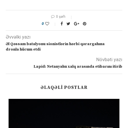
0 şərh
0
Əvvəlki yazı
Əl Qəssam batalyonu sionistlərin hərbi qərargahına
dronla hücum etdi
Növbəti yazı
Lapid: Netanyahu xalq arasında etibarını itirib
ƏLAQƏLI POSTLAR