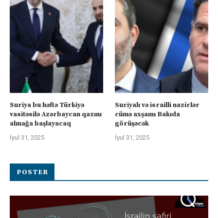
Suriya bu həftə Türkiyə
Suriyalı və israilli nazirlər
vasitəsilə Azərbaycan qazını
cümə axşamı Bakıda
almağa başlayacaq
görüşəcək
İyul 31, 2025
İyul 31, 2025
POSTER