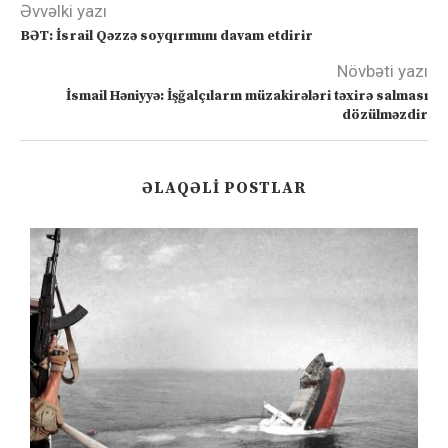
Əvvəlki yazı
BƏT: İsrail Qəzzə soyqırımını davam etdirir
Növbəti yazı
İsmail Həniyyə: İşğalçıların müzakirələri təxirə salması
dözülməzdir
ƏLAQƏLI POSTLAR