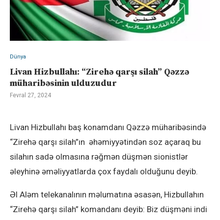
Dünya
Livan Hizbullahı: “Zirehə qarşı silah” Qəzzə
müharibəsinin ulduzudur
Fevral 27, 2024
Livan Hizbullahı baş konamdanı Qəzzə müharibəsində
“Zirehə qarşı silah”ın əhəmiyyətindən soz açaraq bu
silahın sadə olmasına rəğmən düşmən sionistlər
əleyhinə əməliyyatlarda çox faydalı olduğunu deyib.
Əl Aləm telekanalının məlumatına əsasən, Hizbullahın
“Zirehə qarşı silah” komandanı deyib: Biz düşməni indi