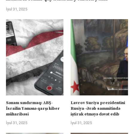
İyul 31, 2025
Sənanı sındırmaq: ABŞ-
Lavrov Suriya prezidentini
İsrailin Yəmənə qarşı kiber
Rusiya–Ərəb sammitində
müharibəsi
iştirak etməyə dəvət edib
İyul 31, 2025
İyul 31, 2025