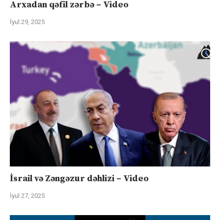
Arxadan qəfil zərbə – Video
İyul 29, 2025
İsrail və Zəngəzur dəhlizi – Video
İyul 27, 2025