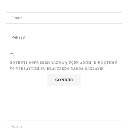
NÖVBƏTI DƏFƏ ŞƏRH YAZMAQ ÜÇÜN ADIMI, E-POÇTUMU
VƏ VEBSAYTIMI BU BRAUZERDƏ YADDA SAXLAYIN.
Search