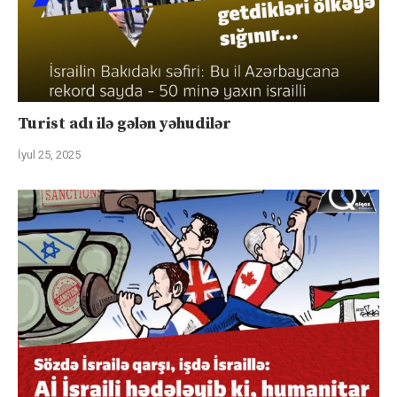
Turist adı ilə gələn yəhudilər
İyul 25, 2025