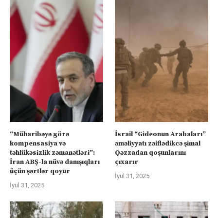
“Müharibəyə görə
İsrail “Gideonun Arabaları”
kompensasiya və
əməliyyatı zəiflədikcə şimal
təhlükəsizlik zəmanətləri”:
Qəzzadan qoşunlarını
İran ABŞ-la nüvə danışıqları
çıxarır
üçün şərtlər qoyur
İyul 31, 2025
İyul 31, 2025