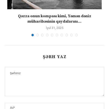
”
Qəzza onun kompası kimi, Yəmən dəniz
S
müharibəsinin qaydalarını...
İyul 31, 2025
ŞƏRH YAZ