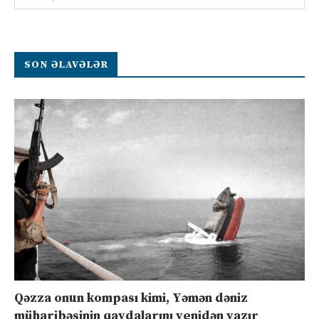
SON ƏLAVƏLƏR
Qəzza onun kompası kimi, Yəmən dəniz
müharibəsinin qaydalarını yenidən yazır