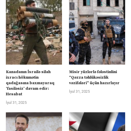
Kanadanın İsrailə silah
Misir yüzlərlə fələstinlini
ixracı hökumətin
“Qəzza təhlükəsizlik
qadağasına baxmayaraq
vəzifələri” üçün hazırlayır
‘fasiləsiz’ davam edir:
İyul 31, 2025
Hesabat
İyul 31, 2025