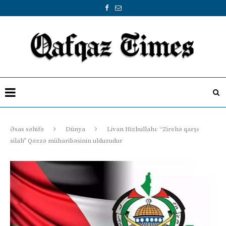
Əsas səhifə
Dünya
Livan Hizbullahı: “Zirehə qarşı
silah” Qəzzə müharibəsinin ulduzudur