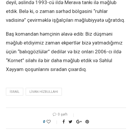
deyil, əslində 1993-cü ildə Merava tankı ilə məğlub
etdik. Belə ki, o zaman sərhəd bölgəsini “ruhlar
vadisinə” çevirməklə işğalçıları məğlubiyyətə uğratdıq.
Baş komandan həmçinin əlavə edib: Biz düşməni
məğlub etdiyimiz zaman ekpertlər bizə yatmadığımız
üçün “balıqgözlülər” dedilər və biz onları 2006-cı ildə
“Kornet” silahı ilə bir daha məğlub etdik və Səhlul
Xəyyam qoşunlarını sıradan çıxardıq.
ISRAIL
LIVAN HIZBULLAHI
0 şərh
0