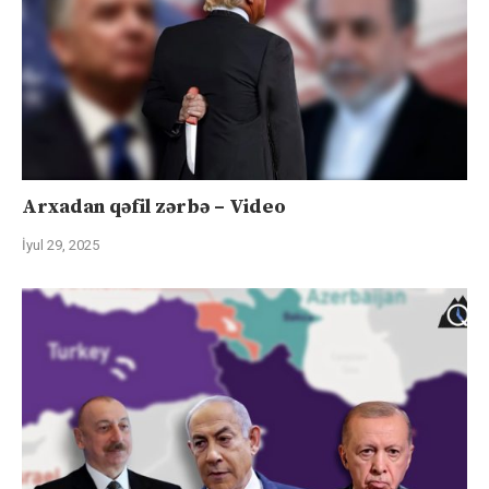
Arxadan qəfil zərbə – Video
İyul 29, 2025