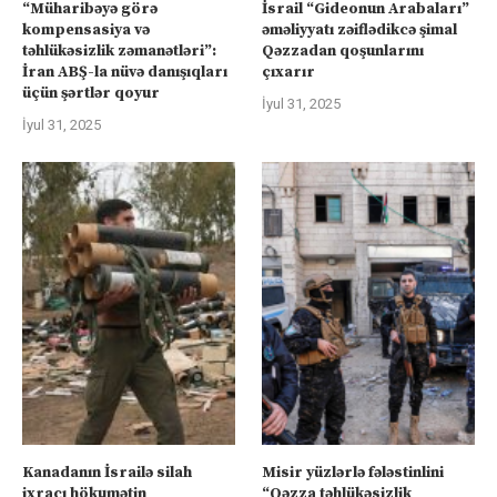
“Müharibəyə görə
İsrail “Gideonun Arabaları”
kompensasiya və
əməliyyatı zəiflədikcə şimal
təhlükəsizlik zəmanətləri”:
Qəzzadan qoşunlarını
İran ABŞ-la nüvə danışıqları
çıxarır
üçün şərtlər qoyur
İyul 31, 2025
İyul 31, 2025
Kanadanın İsrailə silah
Misir yüzlərlə fələstinlini
ixracı hökumətin
“Qəzza təhlükəsizlik