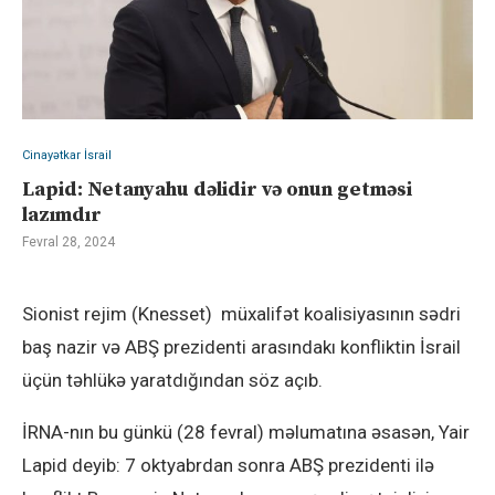
Cinayətkar İsrail
Lapid: Netanyahu dəlidir və onun getməsi
lazımdır
Fevral 28, 2024
Sionist rejim (Knesset) müxalifət koalisiyasının sədri
baş nazir və ABŞ prezidenti arasındakı konfliktin İsrail
üçün təhlükə yaratdığından söz açıb.
İRNA-nın bu günkü (28 fevral) məlumatına əsasən, Yair
Lapid deyib: 7 oktyabrdan sonra ABŞ prezidenti ilə