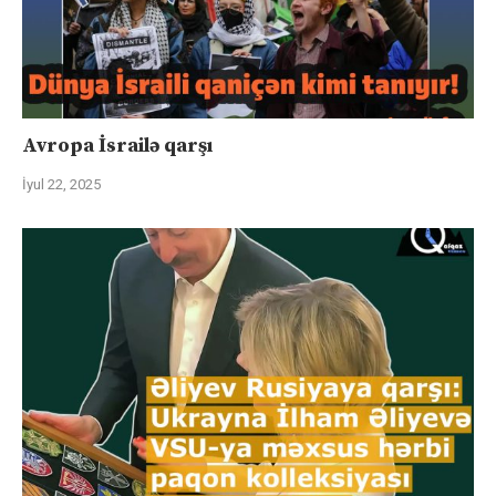
Avropa İsrailə qarşı
İyul 22, 2025