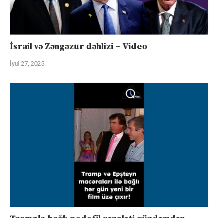
İsrail və Zəngəzur dəhlizi – Video
İyul 27, 2025