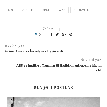
ABŞ
FƏLƏSTIN
ISRAIL
LAPID
NETANYAHU
0 şərh
0
Əvvəlki yazı
Axios: Amerika İsrailə vaxt təyin etdi
Növbəti yazı
ABŞ və İngiltərə Yəmənin Əl Hədidə məntəqəsinə hücum
etdi
ƏLAQƏLI POSTLAR