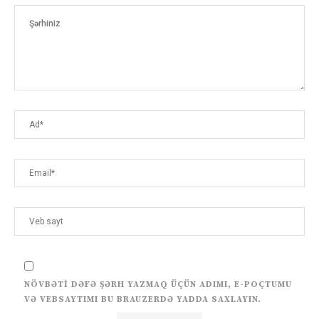
NÖVBƏTI DƏFƏ ŞƏRH YAZMAQ ÜÇÜN ADIMI, E-POÇTUMU
VƏ VEBSAYTIMI BU BRAUZERDƏ YADDA SAXLAYIN.