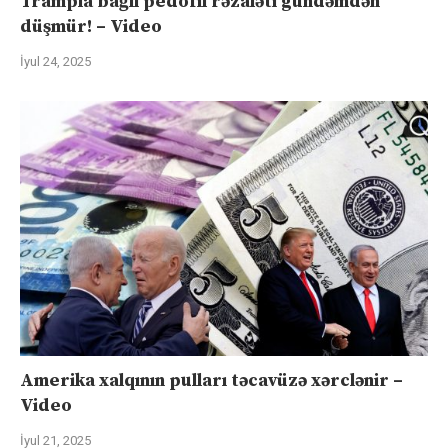
Trampla bağlı pedofil rəzaləti gündəmdən
düşmür! – Video
İyul 24, 2025
Amerika xalqının pulları təcavüzə xərclənir –
Video
İyul 21, 2025