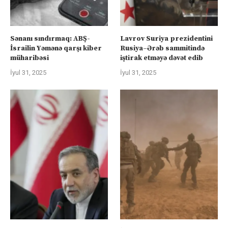
Sənanı sındırmaq: ABŞ-
Lavrov Suriya prezidentini
İsrailin Yəmənə qarşı kiber
Rusiya–Ərəb sammitində
müharibəsi
iştirak etməyə dəvət edib
İyul 31, 2025
İyul 31, 2025