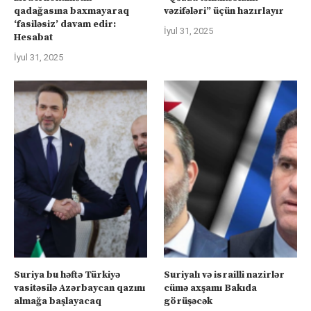
qadağasına baxmayaraq
vəzifələri” üçün hazırlayır
‘fasiləsiz’ davam edir:
İyul 31, 2025
Hesabat
İyul 31, 2025
Suriya bu həftə Türkiyə
Suriyalı və israilli nazirlər
vasitəsilə Azərbaycan qazını
cümə axşamı Bakıda
almağa başlayacaq
görüşəcək