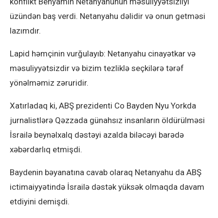
konflikt Benyamin Netanyahunun məsuliyyətsizliyi
üzündən baş verdi. Netanyahu dəlidir və onun getməsi
lazımdır.
Lapid həmçinin vurğulayıb: Netanyahu cinayətkar və
məsuliyyətsizdir və bizim tezliklə seçkilərə tərəf
yönəlməmiz zəruridir.
Xatırladaq ki, ABŞ prezidenti Co Bayden Nyu Yorkda
jurnalistlərə Qəzzada günahsız insanların öldürülməsi
İsrailə beynəlxalq dəstəyi azalda biləcəyi barədə
xəbərdarlıq etmişdi.
Baydenin bəyanatına cavab olaraq Netanyahu da ABŞ
ictimaiyyətində İsrailə dəstək yüksək olmaqda davam
etdiyini demişdi.