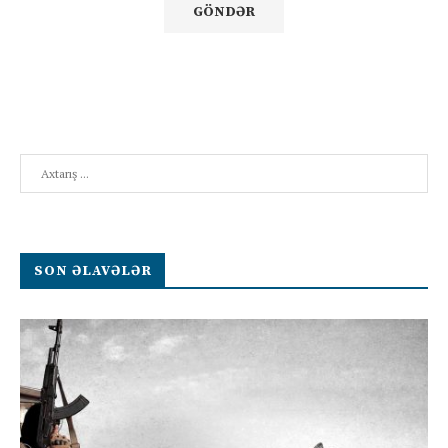
Search
SON ƏLAVƏLƏR