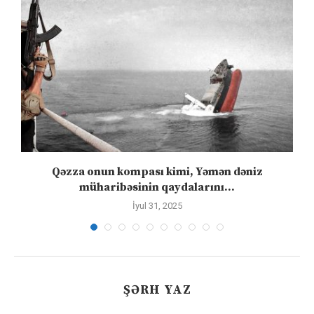
Qəzza onun kompası kimi, Yəmən dəniz
S
müharibəsinin qaydalarını...
İyul 31, 2025
ŞƏRH YAZ