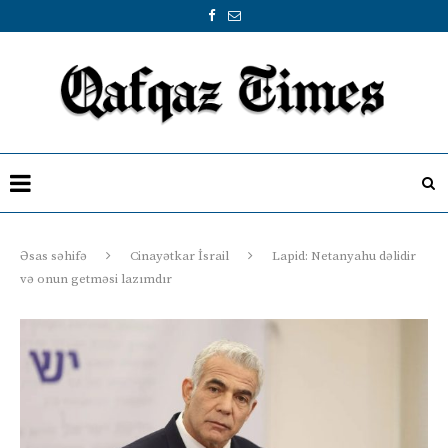
Əsas səhifə
Cinayətkar İsrail
Lapid: Netanyahu dəlidir
və onun getməsi lazımdır