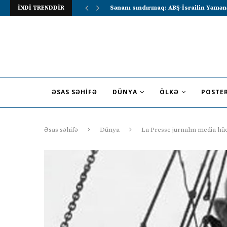
İNDİ TRENDDİR
Lavrov Suriya prezidentini Rusiya–Ərə
ƏSAS SƏHIFƏ
DÜNYA
ÖLKƏ
POSTE
Əsas səhifə
Dünya
La Presse jurnalın media h