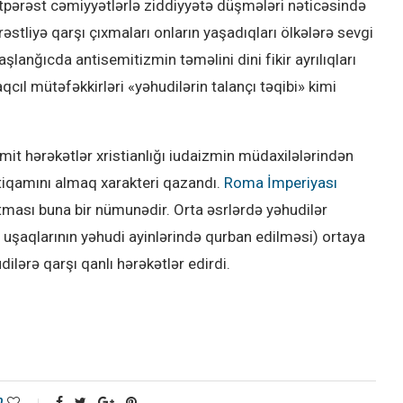
tpərəst cəmiyyətlərlə ziddiyyətə düşmələri nəticəsində
stliyə qarşı çıxmaları onların yaşadıqları ölkələrə sevgi
şlanğıcda antisemitizmin təməlini dini fikir ayrılıqları
ıl mütəfəkkirləri «yəhudilərin talançı təqibi» kimi
 hərəkətlər xristianlığı iudaizmin müdaxilələrindən
tiqamını almaq xarakteri qazandı.
Roma İmperiyası
tması buna bir nümunədir. Orta əsrlərdə yəhudilər
n uşaqlarının yəhudi ayinlərində qurban edilməsi) ortaya
ilərə qarşı qanlı hərəkətlər edirdi.
0