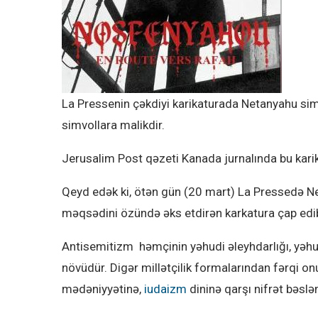
La Pressenin çəkdiyi karikaturada Netanyahu sim
simvollara malikdir.
Jerusalim Post qəzeti Kanada jurnalında bu karik
Qeyd edək ki, ötən gün (20 mart) La Pressedə 
məqsədini özündə əks etdirən karkatura çap edi
Antisemitizm həmçinin yəhudi əleyhdarlığı, yəh
növüdür. Digər millətçilik formalarından fərqi on
mədəniyyətinə,
iudaizm
dininə qarşı nifrət bəsl