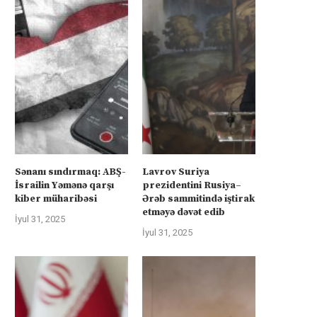
Sənanı sındırmaq: ABŞ-
Lavrov Suriya
İsrailin Yəmənə qarşı
prezidentini Rusiya–
kiber müharibəsi
Ərəb sammitində iştirak
etməyə dəvət edib
İyul 31, 2025
İyul 31, 2025