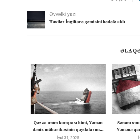
Əvvəlki yazı
Husilər İngiltərə gəmisini hədəfə aldı
ƏLAQƏ
 “silahları
Qəzza onun kompası kimi, Yəmən
Sənanı sın
zadakı...
dəniz müharibəsinin qaydalarını...
Yəmənə qar
İyul 31, 2025
İ