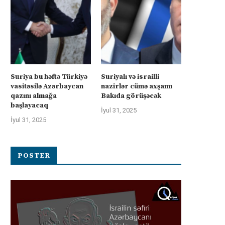
Suriya bu həftə Türkiyə
Suriyalı və israilli
vasitəsilə Azərbaycan
nazirlər cümə axşamı
qazını almağa
Bakıda görüşəcək
başlayacaq
İyul 31, 2025
İyul 31, 2025
POSTER
üharibəyə görə kompensasiya və
Kanadanın İsrailə silah ixra
təhlükəsizlik zəmanətləri”: İran
hökumətin qadağasına baxma
ABŞ-la...
‘fasiləsiz’...