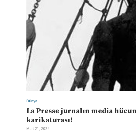
Dünya
La Presse jurnalın media hüc
karikaturası!
Mart 21, 2024