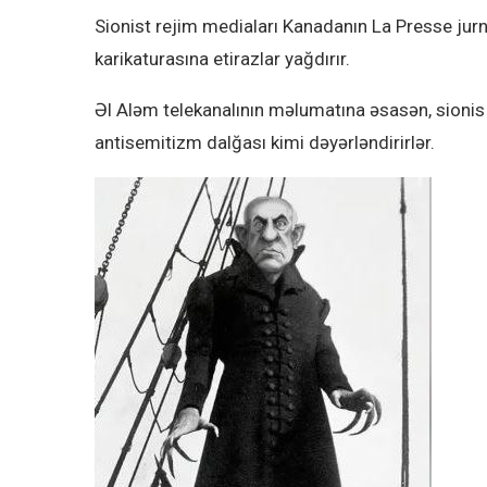
Sionist rejim mediaları Kanadanın La Presse jur
karikaturasına etirazlar yağdırır.
Əl Aləm telekanalının məlumatına əsasən, sionis
antisemitizm dalğası kimi dəyərləndirirlər.