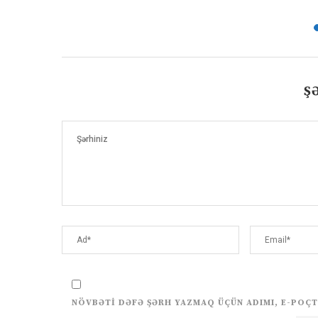
Ş
NÖVBƏTI DƏFƏ ŞƏRH YAZMAQ ÜÇÜN ADIMI, E-POÇT