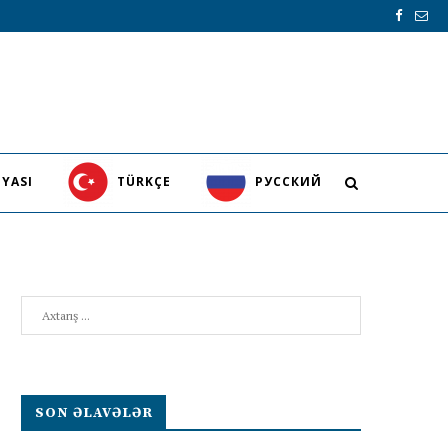
YASI
TÜRKÇE
PУССКИЙ
Search
SON ƏLAVƏLƏR