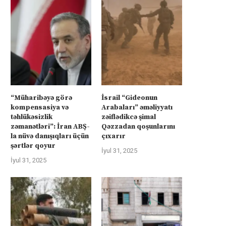
“Müharibəyə görə
İsrail “Gideonun
kompensasiya və
Arabaları” əməliyyatı
təhlükəsizlik
zəiflədikcə şimal
zəmanətləri”: İran ABŞ-
Qəzzadan qoşunlarını
la nüvə danışıqları üçün
çıxarır
şərtlər qoyur
İyul 31, 2025
İyul 31, 2025