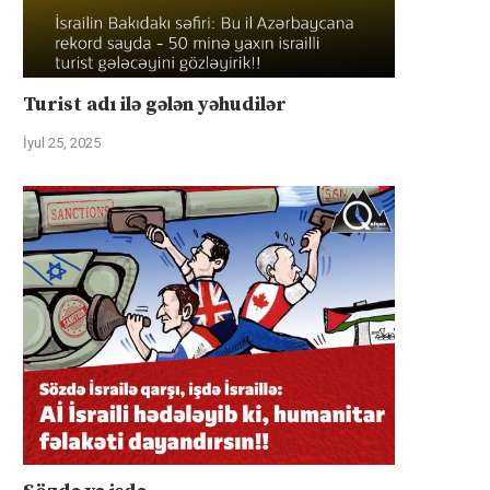
Turist adı ilə gələn yəhudilər
İyul 25, 2025