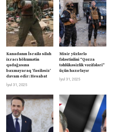
Kanadanın İsrailə silah
Misir yüzlərlə
ixracı hökumətin
fələstinlini “Qəzza
qadağasına
təhlükəsizlik vəzifələri”
baxmayaraq ‘fasiləsiz’
üçün hazırlayır
davam edir: Hesabat
İyul 31, 2025
İyul 31, 2025