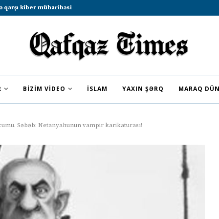
b sammitində iştirak etməyə dəvət...
R
BIZIM VIDEO
İSLAM
YAXIN ŞƏRQ
MARAQ DÜN
ücumu. Səbəb: Netanyahunun vampir karikaturası!