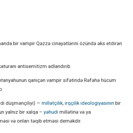
anda bir vampir Qəzzə cinayətlərini özündə əks etdirən
aturanı antisemitizm adlandırıb.
Netanyahunun qaniçən vampir sifətində Rəfəhə hücum
b.
udi düşmənçiliyi) —
millətçilik
,
irqçilik
ideologiyasının
bir
un yalnız bir xalqa –
yəhudi
millətinə və ya
əməsi və onları təqib etməsi deməkdir.