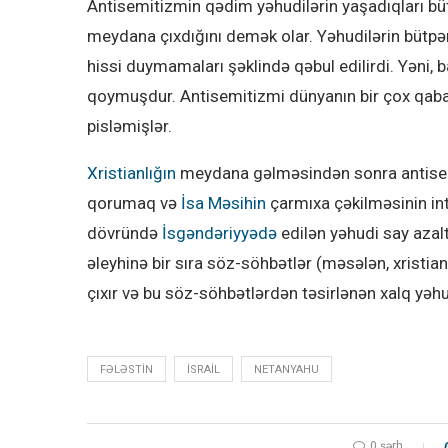
Antisemitizmin qədim yəhudilərin yaşadıqları bü
meydana çıxdığını demək olar. Yəhudilərin bütpərə
hissi duymamaları şəklində qəbul edilirdi. Yəni, ba
qoymuşdur. Antisemitizmi dünyanın bir çox qabaqc
pisləmişlər.
Xristianlığın
meydana gəlməsindən sonra antisemit
qorumaq və
İsa Məsihin
çarmıxa çəkilməsinin in
dövründə
İsgəndəriyyədə
edilən yəhudi say azal
əleyhinə bir sıra söz-söhbətlər (məsələn, xristia
çıxır və bu söz-söhbətlərdən təsirlənən xalq yəhud
FƏLƏSTIN
ISRAIL
NETANYAHU
0 şərh